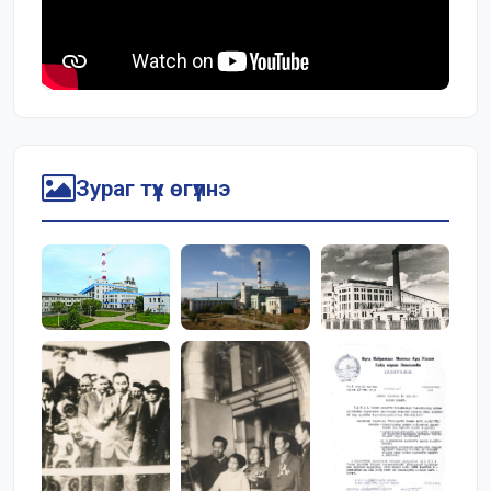
Зураг түүх өгүүлнэ