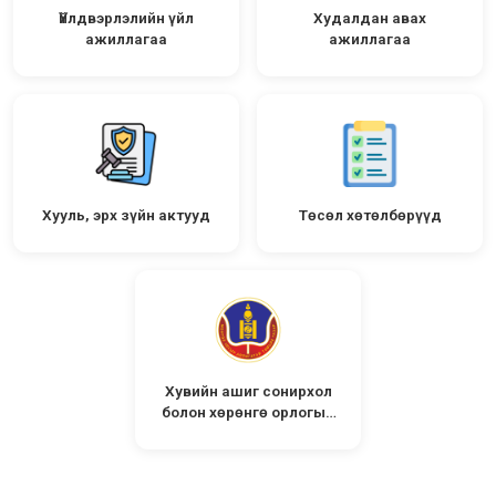
Үйлдвэрлэлийн үйл
Худалдан авах
ажиллагаа
ажиллагаа
Хууль, эрх зүйн актууд
Төсөл хөтөлбөрүүд
Хувийн ашиг сонирхол
болон хөрөнгө орлогын
мэдүүлэг