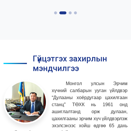
Гүйцэтгэх захирлын
мэндчилгээ
Монгол улсын Эрчим
хүчний салбарын ууган үйлдвэр
“Дулааны хоёрдугаар цахилгаан
станц” ТӨХК нь 1961 онд
ашиглалтанд орж дулаан,
цахилгааны эрчим хүч үйлдвэрлэж
эхэлсэнээс хойш өдгөө 65 дахь