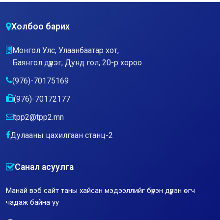
Холбоо барих
Монгол Улс, Улаанбаатар хот,
Баянгол дүүрэг, Дунд гол, 20-р хороо
(976)-70175169
(976)-70172177
tpp2@tpp2.mn
Дулааны цахилгаан станц-2
Санал асуулга
Манай вэб сайт таны хайсан мэдээллийг бүрэн дүүрэн өгч
чадаж байна уу