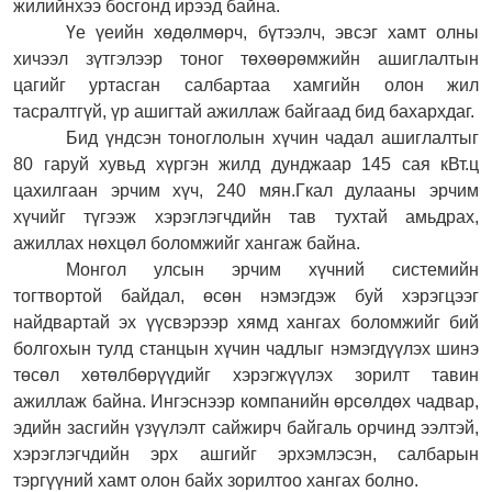
жилийнхээ босгонд ирээд байна.
Үе үеийн хөдөлмөрч, бүтээлч, эвсэг хамт олны
хичээл зүтгэлээр тоног төхөөрөмжийн ашиглалтын
цагийг уртасган салбартаа хамгийн олон жил
тасралтгүй, үр ашигтай ажиллаж байгаад бид бахархдаг.
Бид үндсэн тоноглолын хүчин чадал ашиглалтыг
80 гаруй хувьд хүргэн жилд дунджаар 145 сая кВт.ц
цахилгаан эрчим хүч, 240 мян.Гкал дулааны эрчим
хүчийг түгээж хэрэглэгчдийн тав тухтай амьдрах,
ажиллах нөхцөл боломжийг хангаж байна.
Монгол улсын эрчим хүчний системийн
тогтвортой байдал, өсөн нэмэгдэж буй хэрэгцээг
найдвартай эх үүсвэрээр хямд хангах боломжийг бий
болгохын тулд станцын хүчин чадлыг нэмэгдүүлэх шинэ
төсөл хөтөлбөрүүдийг хэрэгжүүлэх зорилт тавин
ажиллаж байна. Ингэснээр компанийн өрсөлдөх чадвар,
эдийн засгийн үзүүлэлт сайжирч байгаль орчинд ээлтэй,
хэрэглэгч
д
ийн эрх ашгийг эрхэмлэсэн, салбарын
тэргүүний хамт олон байх зорилтоо хангах болно.