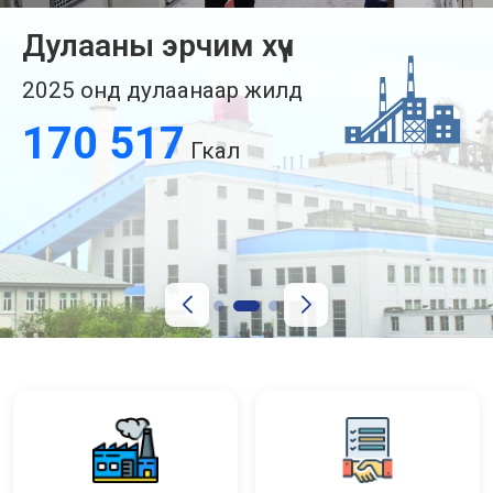
Дулааны эрчим хүч
2025 онд дулаанаар жилд
211 035
Гкал