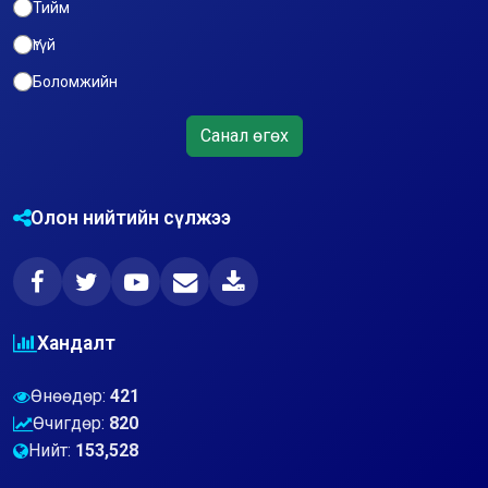
Тийм
Үгүй
Боломжийн
Санал өгөх
Олон нийтийн сүлжээ
Хандалт
Өнөөдөр:
421
Өчигдөр:
820
Нийт:
153,528