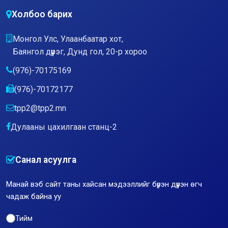
Холбоо барих
Монгол Улс, Улаанбаатар хот,
Баянгол дүүрэг, Дунд гол, 20-р хороо
(976)-70175169
(976)-70172177
tpp2@tpp2.mn
Дулааны цахилгаан станц-2
Санал асуулга
Манай вэб сайт таны хайсан мэдээллийг бүрэн дүүрэн өгч
чадаж байна уу
Тийм