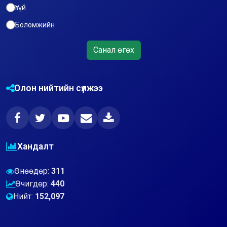
Үгүй
Боломжийн
Санал өгөх
Олон нийтийн сүлжээ
Хандалт
Өнөөдөр:
311
Өчигдөр:
440
Нийт:
152,097