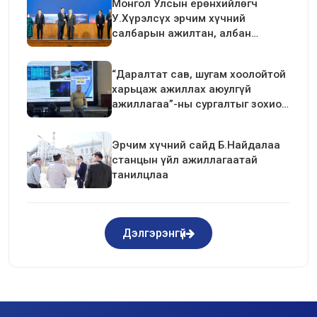
Монгол Улсын ерөнхийлөгч
У.Хүрэлсүх эрчим хүчний
салбарын ажилтан, албан
хаагчдын төлөөлөлтэй уулзалт
хийлээ
“Даралтат сав, шугам хоолойтой
харьцаж ажиллах аюулгүй
ажиллагаа”-ны сургалтыг зохион
байгуулав.
Эрчим хүчний сайд Б.Найдалаа
станцын үйл ажиллагаатай
танилцлаа
Дэлгэрэнгүй