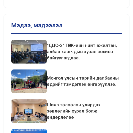
Мэдээ, мэдээлэл
"ДЦС-2" ТӨХК-ийн нийт ажилтан,
албан хаагчдын хурал зохион
байгуулагдлаа.
Монгол улсын төрийн далбааны
өдрийг тэмдэглэн өнгөрүүллээ.
Шинэ төлөөлөн удирдах
зөвлөлийн хурал болж
өндөрлөлөө