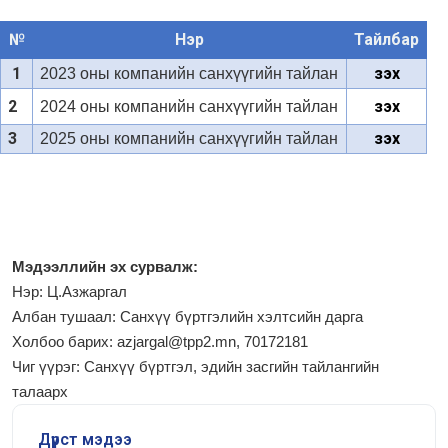
№
Нэр
Тайлбар
1
Үзэх
2023 оны компанийн санхүүгийн тайлан
2
Үзэх
2024 оны компанийн санхүүгийн тайлан
3
Үзэх
2025 оны компанийн санхүүгийн тайлан
М
эдээллийн эх сурвалж:
Нэр:
Ц.Азжаргал
Албан тушаал: Санхүү бүртгэлийн хэлтсийн дарга
Холбоо барих: azjargal@tpp2.mn, 70172181
Чиг үүрэг:
Санхүү бүртгэл, эдийн засгийн тайлангийн
талаарх
Дүрст мэдээ