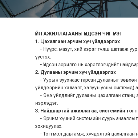
ҮЙЛ АЖИЛЛАГААНЫ ҮНДСЭН ЧИГ ҮҮРЭГ
1. Цахилгаан эрчим хүч үйлдвэрлэх
- Нүүрс, мазут, хий зэрэг түлш шатааж уу
үүсгэх.
- Үндсэн зорилго нь хэрэглэгчдийг найдварт
2. Дулааны эрчим хүч үйлдвэрлэх
- Уурын зуухнаас гарсан дулааныг зөвхөн ц
үйлдвэрийн халаалт, халуун усны системд) 
- Энэ үйлдлийг дулааны цахилгаан станц э
нэрлэдэг.
3. Найдвартай ажиллагаа, системийн тог
- Эрчим хүчний системийн суурь ачааллыг 
зохицуулах.
- Тогтмол давтамж, хүчдэлтэй цахилгаан н