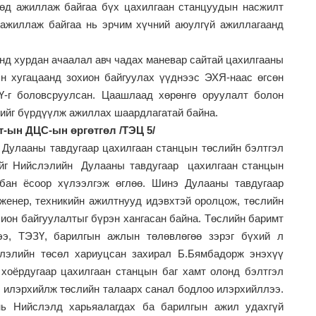
өөд ажиллаж байгаа бүх цахилгаан станцуудын насжилт
 ажиллаж байгаа нь эрчим хүчний аюулгүй ажиллагаанд
нд хурдан ачаалал авч чадах манев
а
р сайтай цахилгааны
н хугацаанд зохион байгуулах үүднээс ЭХЯ-наас өгсөн
Ү-г боловсруул
сан. Цаашлаад хөрөнгө оруулалт болон
жийг бүрдүүлж ажиллах шаардлагатай байна.
Вт-ын ДЦС-ын
өргөтгөл /ТЭЦ 5/
э
Дулааны тав
дугаар цахилгаан станцын төслийн бэлтгэл
йг Нийслэлийн
Дулааны тав
дугаар
цахилгаан станцын
лбан ёсоор хүлээлгэж өглөө. Шинэ
Дулааны тав
дугаар
женер, техникийн ажилтнууд идэвхтэй оролцож, төслийн
ион байгуулалтыг бүрэн хангасан байна. Төслийн баримт
гээ, ТЭЗҮ, барилгын ажлын төлөвлөгөө зэрэг бүхий л
слэлийн төсөл хариуцсан захирал Б.Бямбадорж энэхүү
хоёр
дугаар цахилгаан станцын баг хамт олонд бэлтгэл
л илэрхийлж төслийн талаарх санал бодлоо илэрхийллээ.
нь Нийслэлд харьяалагдах ба барилгын ажил удахгүй