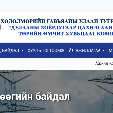
Д БАЙДАЛ
ХУУЛЬ ТОГТООМЖ
ҮЙЛ АЖИЛЛАГАА
М
Ажилд К3, К5, ТГ
нөөгийн байдал