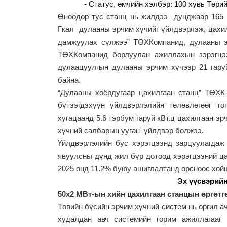
- Статус, өмчийн хэлбэр: 100 хувь Төрий
Өнөөдөр тус станц нь жилдээ
дунджаар 16
5
Гкал
дулааны эрчим хүчийг үйлдвэрлэж, цахил
дамжуулах сүлжээ” ТӨХКомпанид, дулааны э
ТӨХКомпанид борлуулан ажиллахын зэрэгцээ
дулаацуулгын дулааны эрчим хүчээр
21
гару
байна.
“Дулааны хоёрдугаар цахилгаан станц” ТӨХК
бүтээгдэхүүн үйлдвэрлэлийн төлөвлөгөөг т
хугацаанд
5.
6
тэрбум гаруй кВт.ц цахилгаан эрч
хүчний салбарын ууган
үйлдвэр болжээ.
Ү
йлдвэрлэлийн бус хэрэгцээнд зарцуулагдаж
явуулсны дүнд жил бүр дотоод хэрэгцээний ца
20
25
онд
11.2
%
буюу ашиглалтанд орсноос хойш
Эх үүсвэрийн хувьд хийх өр
50х2 МВт-ын хийн цахилгаан станцын
өргөтг
Төвийн бүсийн эрчим хүчний сист
е
м нь оргил 
худалдан авч системийн горим ажиллагааг 