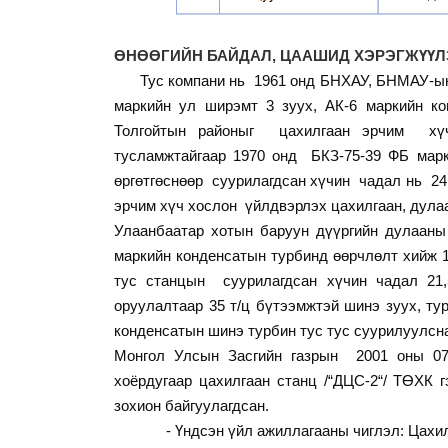
ӨНӨӨГИЙН БАЙДАЛ, ЦААШИД ХЭРЭГЖҮҮЛ
Тус компани
нь
1961 онд БНХАУ, БНМАУ-ы
маркийн ул ширэмт 3 зуух,
АК-6
маркийн ко
Толгойтын районыг
цахилгаан эрчим
хү
тусламжтайгаар 1970 онд
БКЗ-75-39 ФБ марк
өргөтгөснөөр
суурилагдсан хүчин
чадал нь
24
эрчим хүч хослон
үйлдвэрлэх цахилгаан, дула
Улаанбаатар хотын баруун дүүргийн дулааны
маркийн конденсатын турбинд өөрчлөлт хийж 1,
тус станцын
суурилагдсан хүчин чадал 21
оруулалтаар 35 т/ц бүтээмжтэй шинэ зуух, т
конденсатын шинэ турбин тус тус суурилуулсн
Монгол Улсын Засгийн газрын
2001 оны
0
хоёрдугаар цахилгаан станц /“ДЦС-2“/ ТӨХК 
зохион байгуулагдсан.
- Үндсэн үйл ажиллагааны чиглэл: Цахилг