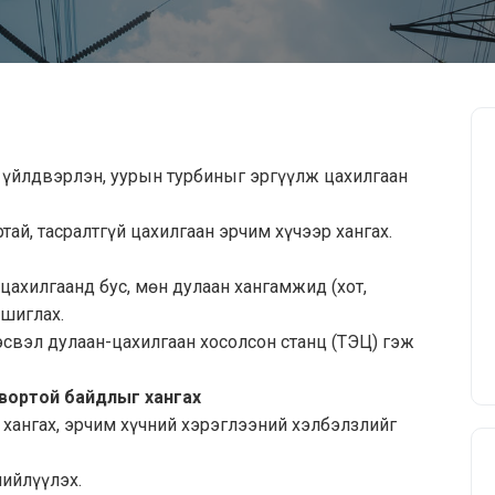
р үйлдвэрлэн, уурын турбиныг эргүүлж цахилгаан
ай, тасралтгүй цахилгаан эрчим хүчээр хангах.
ахилгаанд бус, мөн дулаан хангамжид (хот,
ашиглах.
свэл дулаан-цахилгаан хосолсон станц (ТЭЦ) гэж
твортой байдлыг хангах
хангах, эрчим хүчний хэрэглээний хэлбэлзлийг
ийлүүлэх.