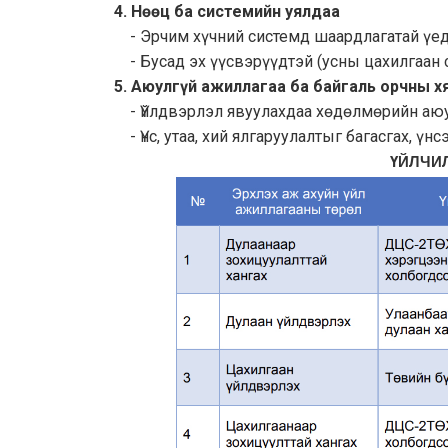
4. Нөөц ба системийн уялдаа
- Эрчим хүчний системд шаардлагатай үед 
- Бусад эх үүсвэрүүдтэй (усны цахилгаан с
5. Аюулгүй ажиллагаа ба байгаль орчны х
- Үйлдвэрлэл явуулахдаа хөдөлмөрийн аюу
- Үнс, утаа, хий ялгаруулалтыг багасгах, ү
ҮЙЛЧИ