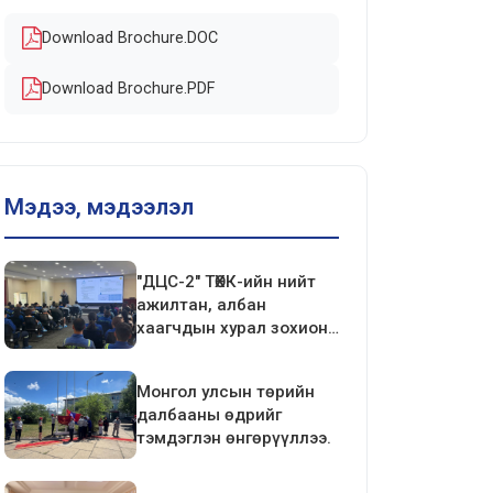
Download Brochure.DOC
Download Brochure.PDF
Мэдээ, мэдээлэл
"ДЦС-2" ТӨХК-ийн нийт
ажилтан, албан
хаагчдын хурал зохион
байгуулагдлаа.
Монгол улсын төрийн
далбааны өдрийг
тэмдэглэн өнгөрүүллээ.