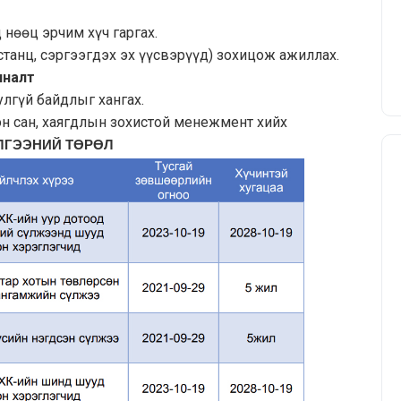
нөөц эрчим хүч гаргах.
танц, сэргээгдэх эх үүсвэрүүд) зохицож ажиллах.
яналт
лгүй байдлыг хангах.
нсэн сан, хаягдлын зохистой менежмент хийх
ЛГЭЭНИЙ ТӨРӨЛ