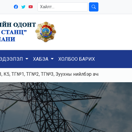
ЭДЭЭЛЭЛ
ХАБЭА
ХОЛБОО БАРИХ
№1, ТГ№2, ТГ№3, Зуухны нийлбэр ачаалал 120-125тн/ц, Цах