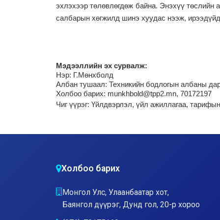
эхлэхээр төлөвлөгдөж байна. Энэхүү төслийн 
салбарын хөгжилд шинэ хуудас нээж, ирээдүйд
М
эдээллийн эх сурвалж:
Нэр:
Г.Мөнхболд
Албан тушаал: Техникийн бодлогын албаны дар
Холбоо барих: munkhbold@tpp2.mn, 70172197
Чиг үүрэг:
Үйлдвэрлэл, үйл ажиллагаа, тарифы
Холбоо барих
Монгол Улс, Улаанбаатар хот,
Баянгол дүүрэг, Дунд гол, 20-р хороо