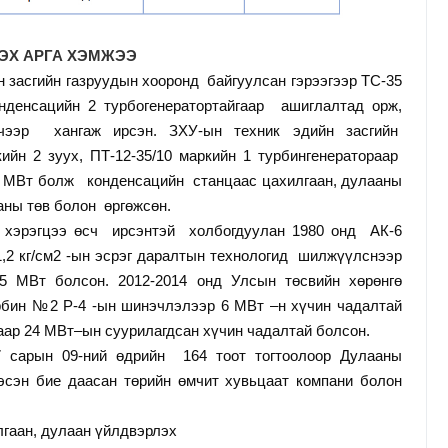
ЭХ АРГА ХЭМЖЭЭ
н
засгийн газруудын хооронд
байгуулсан
гэрээгээр
ТС-35
нденсацийн 2 турбогенератортайгаар
ашиглалтад орж,
чээр
хангаж ирсэн. ЗХУ-ын техник эдийн засгийн
ийн 2 зуух, ПТ-12-35/10 маркийн 1 турбингенератораар
 МВт болж
конденсацийн
станцаас цахилгаан, дулааны
аны төв болон
өргөжсөн.
 хэрэгцээ өсч
ирсэнтэй
холбогдуулан 1980 онд
АК-6
2 кг/см2 -ын эсрэг даралтын технологид
шилжүүлснээр
,5 МВт болсон. 2012-2014 онд Улсын төсвийн хөрөнгө
урбин №2 Р-4 -ын шинэчлэлээр 6 МВт –н хүчин чадалтай
аар 24 МВт–ын суурилагдсан хүчин чадалтай болсон.
7 сарын
0
9-ний өдрийн
164 тоот тогтоолоор Дулааны
гэсэн бие даасан төрийн өмчит хувьцаат компани болон
аан, дулаан үйлдвэрлэх