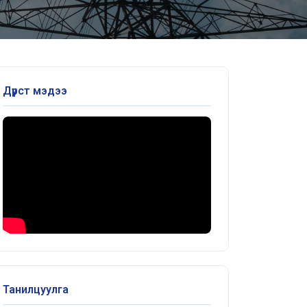
Дүрст мэдээ
Танилцуулга