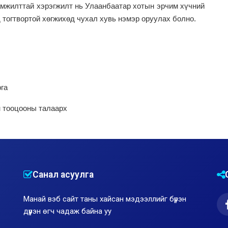
амжилттай хэрэгжилт нь Улаанбаатар хотын эрчим хүчний
 тогтвортой хөгжихөд чухал хувь нэмэр оруулах болно
.
га
н тооцооны талаарх
Санал асуулга
Манай вэб сайт таны хайсан мэдээллийг бүрэн
дүүрэн өгч чадаж байна уу