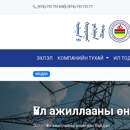
(976)-70175169
(976)-70172177
ЭХЛЭЛ
КОМПАНИЙН ТУХАЙ
ИЛ ТО
МЭДЭЭ
Үйл ажиллааны ө
Эхлэл
Үйл ажиллааны өнөөгийн байдал