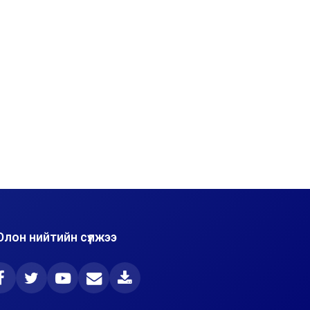
Олон нийтийн сүлжээ