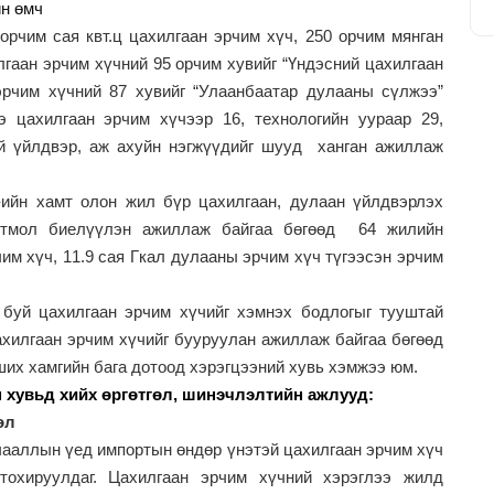
н өмч
орчим сая квт.ц цахилгаан эрчим хүч, 2
50
орчим мянган
гаан эрчим хүчний 95 орчим хувийг “Үндэсний цахилгаан
рчим хүчний 87 хувийг “Улаанбаатар дулааны сүлжээ”
 цахилгаан эрчим хүчээр 16, технологийн уураар
29
,
й үйлдвэр, аж ахуйн нэгжүүдийг шууд
ханган ажиллаж
-ийн хамт олон жил бүр цахилгаан, дулаан үйлдвэрлэх
огтмол биелүүлэн ажиллаж байгаа бөгөөд
6
4
жилийн
им хүч, 1
1.
9
сая Гкал дулааны эрчим хүч түгээсэн эрчим
 буй цахилгаан эрчим хүчийг хэмнэх бодлогыг тууштай
хилгаан эрчим хүчийг бууруулан ажиллаж байгаа бөгөөд
их хамгийн бага дотоод хэрэгцээний хувь хэмжээ юм.
гөтгөл, шинэчлэлтийн ажлууд:
өл
ачааллын үед импортын өндөр үнэтэй цахилгаан эрчим хүч
тохируулдаг. Цахилгаан эрчим хүчний хэрэглээ жилд