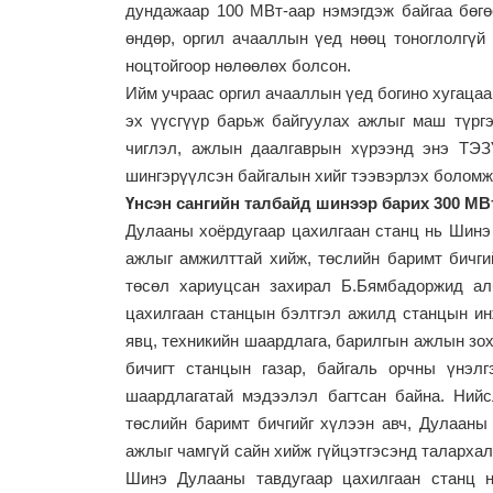
дундажаар 100 МВт-аар нэмэгдэж байгаа бөг
өндөр, оргил ачааллын үед нөөц тоноглолгүй
ноцтойгоор нөлөөлөх болсон.
Ийм учраас оргил ачааллын үед богино хугацаа
эх үүсгүүр барьж байгуулах ажлыг маш түргэ
чиглэл, ажлын даалгаврын хүрээнд энэ ТЭЗ
шингэрүүлсэн байгалын хийг тээвэрлэх болом
Үнсэн сангийн талбайд шинээр барих 300 М
Дулааны
хоёр
дугаар цахилгаан станц нь Шин
ажлыг амжилттай хийж, төслийн баримт бичги
төсөл хариуцсан захирал Б.Бямбадоржид а
цахилгаан станцын бэлтгэл ажилд станцын ин
явц, техникийн шаардлага, барилгын ажлын зох
бичигт станцын газар, байгаль орчны үнэл
шаардлагатай мэдээлэл багтсан байна. Ний
төслийн баримт бичгийг хүлээн авч, Дулааны
ажлыг чамгүй сайн хийж гүйцэтгэсэнд таларха
Шинэ
Дулааны тав
дугаар цахилгаан станц 