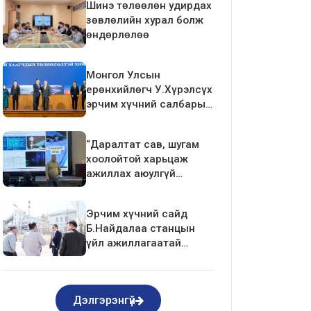
Шинэ төлөөлөн удирдах
зөвлөлийн хурал болж
өндөрлөлөө
Монгол Улсын
ерөнхийлөгч У.Хүрэлсүх
эрчим хүчний салбарын
ажилтан, албан
хаагчдын төлөөлөлтэй
“Даралтат сав, шугам
уулзалт хийлээ
хоолойтой харьцаж
ажиллах аюулгүй
ажиллагаа”-ны
сургалтыг зохион
Эрчим хүчний сайд
байгуулав.
Б.Найдалаа станцын
үйл ажиллагаатай
танилцлаа
Дэлгэрэнгүй