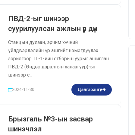
ПВД-2-ыг шинээр
суурилуулсан ажлын үр дүн
Станцын дулаан, эрчим хүчний
үйлдвэрлэлийн үр ашгийг нэмэгдүүлэх
зорилгоор ТГ-1-ийн отборын уурыг ашиглан
ПВД-2 (Өндөр даралтын халаагуур)-ыг
шинээр с...
2024-11-30
Дэлгэрэнгүй
Брызгаль №3-ын засвар
шинэчлэл