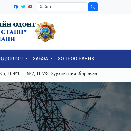
ЭДЭЭЛЭЛ
ХАБЭА
ХОЛБОО БАРИХ
Г№2, ТГ№3, Зуухны нийлбэр ачаалал 120-125тн/ц, Цахилгаа