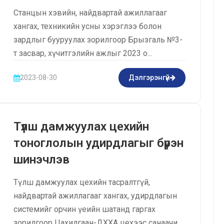
Станцын хэвийн, найдвартай ажиллагааг
хангах, техникийн усны хэрэглээ болон
зардлыг бууруулах зорилгоор Брызгаль №3-
т засвар, хүчитгэлийн ажлыг 2023 о...
2023-08-30
Дэлгэрэнгүй
Түлш дамжуулах цехийн
тоноглолын удирдлагыг бүрэн
шинэчлэв
Түлш дамжуулах цехийн тасралтгүй,
найдвартай ажиллагааг хангах, удирдлагын
системийг орчин үеийн шатанд гаргах
зорилгоор Цахилгаан-ДХХА цехээс санаачи...