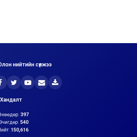
Олон нийтийн сүлжээ
Хандалт
Өнөөдөр:
397
Өчигдөр:
540
Нийт:
150,616