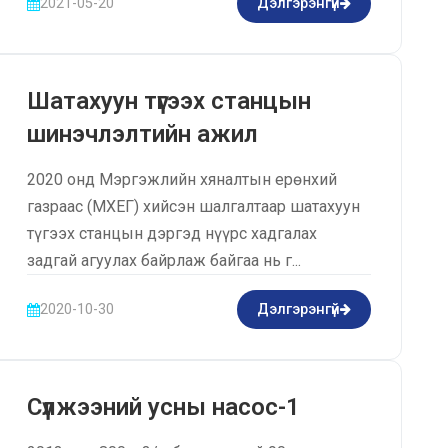
2021-05-20
Дэлгэрэнгүй
Шатахуун түгээх станцын
шинэчлэлтийн ажил
2020 онд Мэргэжлийн хяналтын ерөнхий
газраас (МХЕГ) хийсэн шалгалтаар шатахуун
түгээх станцын дэргэд нүүрс хадгалах
задгай агуулах байрлаж байгаа нь г...
2020-10-30
Дэлгэрэнгүй
Сүлжээний усны насос-1