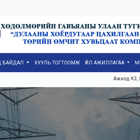
Д БАЙДАЛ
ХУУЛЬ ТОГТООМЖ
ҮЙЛ АЖИЛЛАГАА
М
Ажилд К3, К5, ТГ№1, Т