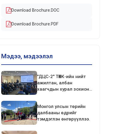
Download Brochure.DOC
Download Brochure.PDF
Мэдээ, мэдээлэл
"ДЦС-2" ТӨХК-ийн нийт
ажилтан, албан
хаагчдын хурал зохион
байгуулагдлаа.
Монгол улсын төрийн
далбааны өдрийг
тэмдэглэн өнгөрүүллээ.