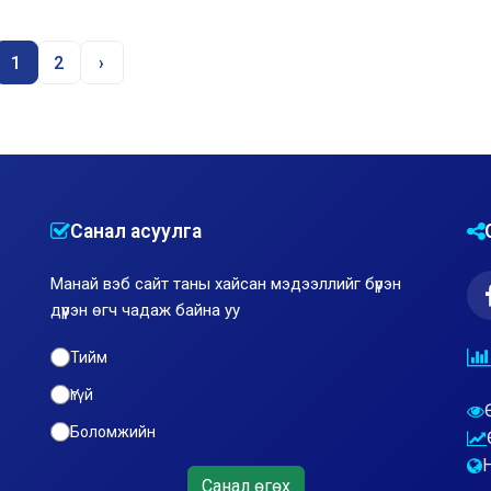
1
2
›
Санал асуулга
Манай вэб сайт таны хайсан мэдээллийг бүрэн
дүүрэн өгч чадаж байна уу
Тийм
Үгүй
Боломжийн
Санал өгөх