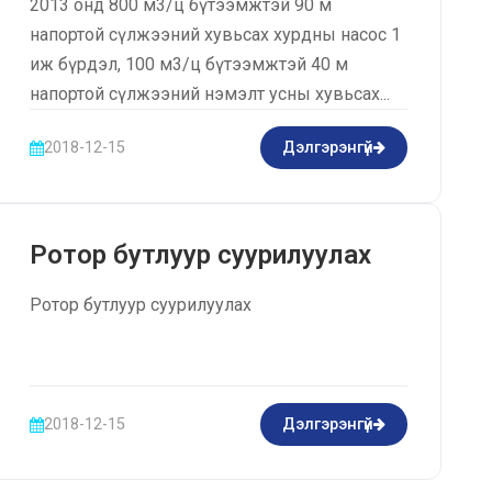
2013 онд 800 м3/ц бүтээмжтэй 90 м
напортой сүлжээний хувьсах хурдны насос 1
иж бүрдэл, 100 м3/ц бүтээмжтэй 40 м
напортой сүлжээний нэмэлт усны хувьсах...
2018-12-15
Дэлгэрэнгүй
Ротор бутлуур суурилуулах
Ротор бутлуур суурилуулах
2018-12-15
Дэлгэрэнгүй