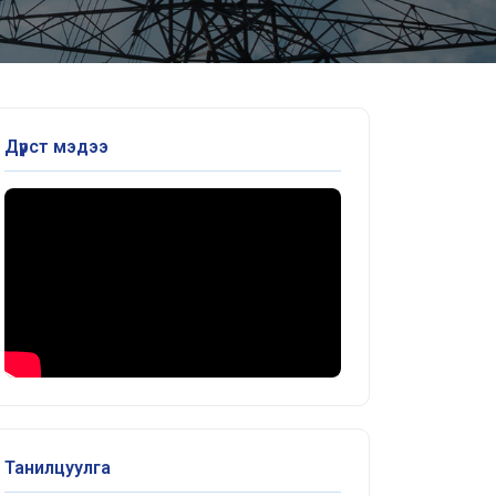
Дүрст мэдээ
Танилцуулга