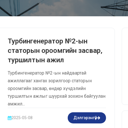
Турбингенератор №2-ын
статорын ороомгийн засвар,
туршилтын ажил
Турбингенератор №2-ын найдвартай
ажиллагааг хангах зорилгоор статорын
ороомгийн засвар, өндөр хүчдэлийн
туршилтын ажлыг шуурхай зохион байгуулан
амжил...
2025-05-08
Дэлгэрэнгүй