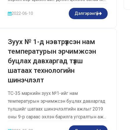
2022-06-10
Дэлгэрэнгүй
Зуух № 1-д нэвтрүүлсэн нам
температурын эрчимжсэн
буцлах давхаргад түлш
шатаах технологийн
шинэчлэлт
ТС-35 маркийн зуух №1-ийг нам
температурын эрчимжсэн буцлах давхаргад
түлшийг шатаах шинэчлэлтийн ажлыг 2019
оны 9-р сараас эхлэн барилга угсралтын аж...