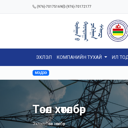
(976)-70175169
(976)-70172177
ЭХЛЭЛ
КОМПАНИЙН ТУХАЙ
ИЛ ТО
МЭДЭЭ
Төсөл хөтөлбөр
Эхлэл
Төсөл хөтөлбөр