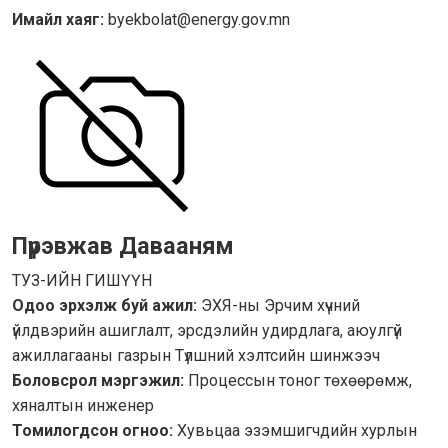
Имайл хаяг:
byekbolat@energy.gov.mn
Пүрэвжав Давааням
ТУЗ-ИЙН ГИШҮҮН
Одоо эрхэлж буй ажил:
ЭХЯ-ны Эрчим хүчний
үйлдвэрийн ашиглалт, эрсдэлийн удирдлага, аюулгүй
ажиллагааны газрын Түлшний хэлтсийн шинжээч
Боловсрол мэргэжил:
Процессын тоног төхөөрөмж,
хяналтын инженер
Томилогдсон огноо:
Хувьцаа эзэмшигчдийн хурлын