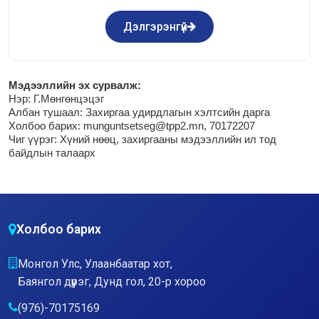
Дэлгэрэнгүй
М
эдээллийн эх сурвалж:
Нэр:
Г.Мөнгөнцэцэг
Албан тушаал: Захиргаа удирдлагын хэлтсийн дарга
Холбоо барих: munguntsetseg@tpp2.mn, 70172207
Чиг үүрэг:
Хүний нөөц, захиргааны мэдээллийн ил тод
байдлын талаарх
Холбоо барих
Монгол Улс, Улаанбаатар хот,
Баянгол дүүрэг, Дунд гол, 20-р хороо
(976)-70175169