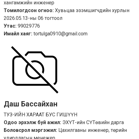
хангамжийн инженер
Томилогдсон огноо:
Хувьцаа эзэмшигчдийн хурлын
2026.05.13-ны 06 тогтоол
Утас:
99029776
Имайл хаяг:
tortulga0910@gmail.com
Даш Бассайхан
ТУЗ-ИЙН ХАРААТ БУС ГИШҮҮН
Одоо эрхэлж буй ажил:
ЭХҮТ-ийн СҮТөвийн дарга
Боловсрол мэргэжил:
Цахилгааны инженер, төрийн
удирдлагын менежер