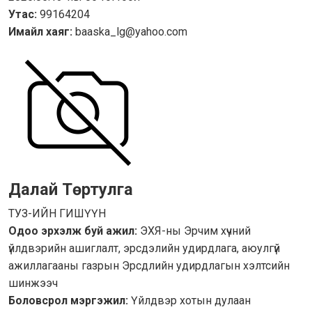
Утас:
99164204
Имайл хаяг:
baaska_lg@yahoo.com
Далай Төртулга
ТУЗ-ИЙН ГИШҮҮН
Одоо эрхэлж буй ажил:
ЭХЯ-ны Эрчим хүчний
үйлдвэрийн ашиглалт, эрсдэлийн удирдлага, аюулгүй
ажиллагааны газрын Эрсдлийн удирдлагын хэлтсийн
шинжээч
Боловсрол мэргэжил:
Үйлдвэр хотын дулаан