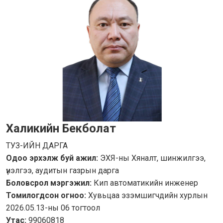
Халикийн Бекболат
ТУЗ-ИЙН ДАРГА
Одоо эрхэлж буй ажил:
ЭХЯ-ны Хяналт, шинжилгээ,
үнэлгээ, аудитын газрын дарга
Боловсрол мэргэжил:
Кип автоматикийн инженер
Томилогдсон огноо:
Хувьцаа эзэмшигчдийн хурлын
2026.05.13-ны 06 тогтоол
Утас:
99060818