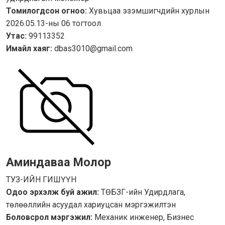
Томилогдсон огноо:
Хувьцаа эзэмшигчдийн хурлын
2026.05.13-ны 06 тогтоол
Утас:
99113352
Имайл хаяг:
dbas3010@gmail.com
Аминдаваа Молор
ТУЗ-ИЙН ГИШҮҮН
Одоо эрхэлж буй ажил:
ТӨБЗГ-ийн Удирдлага,
төлөөллийн асуудал хариуцсан мэргэжилтэн
Боловсрол мэргэжил:
Механик инженер, Бизнес