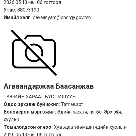
2026.05.13-ны 06 тогтоол
Утас:
88073190
Имайл хаяг:
davaanyam@energy.gov.mn
Агваандаржаа Баасанжав
ТУЗ-ИЙН ХАРААТ БУС ГИШҮҮН
Одоо эрхэлж буй ажил:
Тэтгэвэрт
Боловсрол мэргэжил:
Эдийн засагч, ня-бо, Эрх зүйч,
хуульч
Томилогдсон огноо:
Хувьцаа эзэмшигчдийн хурлын
2026.05.13-ны 06 тогтоол