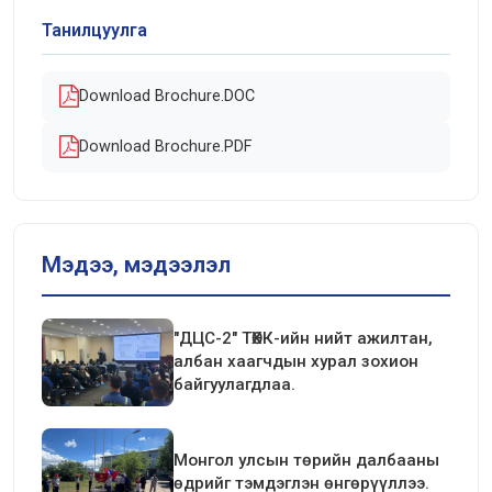
Танилцуулга
Download Brochure.DOC
Download Brochure.PDF
Мэдээ, мэдээлэл
"ДЦС-2" ТӨХК-ийн нийт ажилтан,
албан хаагчдын хурал зохион
байгуулагдлаа.
Монгол улсын төрийн далбааны
өдрийг тэмдэглэн өнгөрүүллээ.