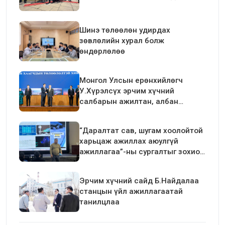
Шинэ төлөөлөн удирдах
зөвлөлийн хурал болж
өндөрлөлөө
Монгол Улсын ерөнхийлөгч
У.Хүрэлсүх эрчим хүчний
салбарын ажилтан, албан
хаагчдын төлөөлөлтэй уулзалт
хийлээ
“Даралтат сав, шугам хоолойтой
харьцаж ажиллах аюулгүй
ажиллагаа”-ны сургалтыг зохион
байгуулав.
Эрчим хүчний сайд Б.Найдалаа
станцын үйл ажиллагаатай
танилцлаа