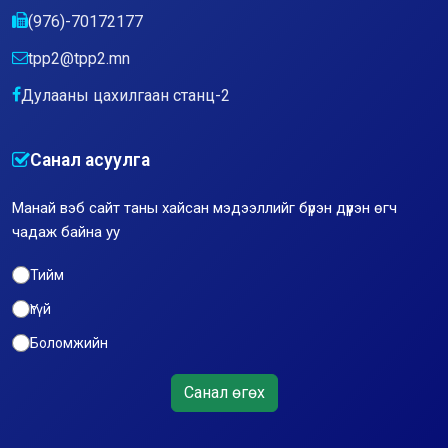
(976)-70172177
tpp2@tpp2.mn
Дулааны цахилгаан станц-2
Санал асуулга
Манай вэб сайт таны хайсан мэдээллийг бүрэн дүүрэн өгч
чадаж байна уу
Тийм
Үгүй
Боломжийн
Санал өгөх