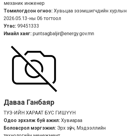
механик инженер
Томилогдсон огноо:
Хувьцаа эзэмшигчдийн хурлын
2026.05.13-ны 06 тогтоол
Утас:
99451333
Имайл хаяг:
puntsagbaljir@energy.gov.mn
Даваа Ганбаяр
ТУЗ-ИЙН ХАРААТ БУС ГИШҮҮН
Одоо эрхэлж буй ажил:
Хувиараа
Боловсрол мэргэжил:
Эрх зүйч, Мэдээллийн
технологийн менежмент.