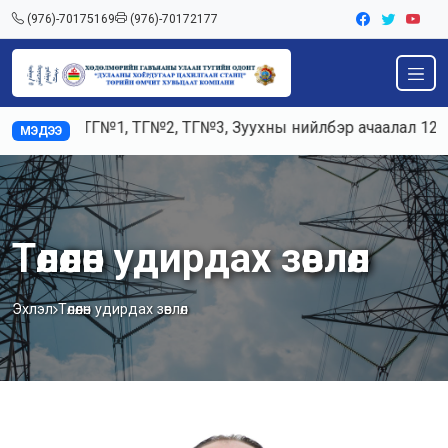
(976)-70175169
(976)-70172177
, К5, ТГ№1, ТГ№2, ТГ№3, Зуухны нийлбэр ачаалал 120-125т
МЭДЭЭ
Төлөөлөн удирдах зөвлөл
Эхлэл
Төлөөлөн удирдах зөвлөл