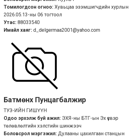
Томилогдсон огноо:
Хувьцаа эзэмшигчдийн хурлын
2026.05.13-ны 06 тогтоол
Утас:
88033540
Имайл хаяг:
d_delgermaa2001@yahoo.com
Батмөнх Пунцагбалжир
ТУЗ-ИЙН ГИШҮҮН
Одоо эрхэлж буй ажил:
ЭХЯ-ны БТГ-ын Эх үүсвэр
төлөвлөлтийн хэлстийн шинжээч
Боловсрол мэргэжил:
Дулааны цахилгаан станцын