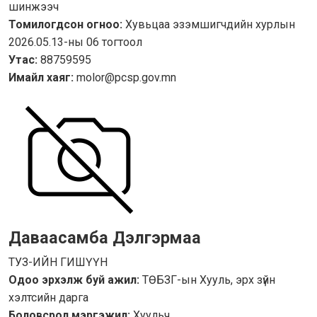
шинжээч
Томилогдсон огноо:
Хувьцаа эзэмшигчдийн хурлын
2026.05.13-ны 06 тогтоол
Утас:
88759595
Имайл хаяг:
molor@pcsp.gov.mn
Даваасамба Дэлгэрмаа
ТУЗ-ИЙН ГИШҮҮН
Одоо эрхэлж буй ажил:
ТӨБЗГ-ын Хууль, эрх зүйн
хэлтсийн дарга
Боловсрол мэргэжил:
Хуульч