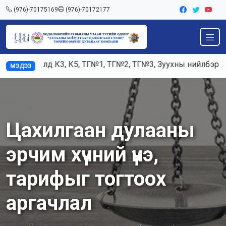
(976)-70175169
(976)-70172177
Ажилд К3, К5, ТГ№1, ТГ№2, ТГ№3, Зуухны нийлбэр ача
МЭДЭЭ
Цахилгаан дулааны
эрчим хүчний үнэ,
тарифыг тогтоох
аргачлал