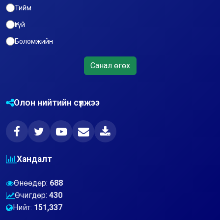
Тийм
Үгүй
Боломжийн
Санал өгөх
Олон нийтийн сүлжээ
Хандалт
Өнөөдөр:
688
Өчигдөр:
430
Нийт:
151,337