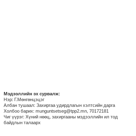
М
эдээллийн эх сурвалж:
Нэр:
Г.Мөнгөнцэцэг
Албан тушаал: Захиргаа удирдлагын хэлтсийн дарга
Холбоо барих: munguntsetseg@tpp2.mn, 70172181
Чиг үүрэг:
Хүний нөөц, захиргааны мэдээллийн ил тод
байдлын талаарх