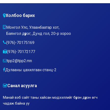
Холбоо барих
Монгол Улс, Улаанбаатар хот,
Баянгол дүүрэг, Дунд гол, 20-р хороо
(976)-70175169
(976)-70172177
tpp2@tpp2.mn
Дулааны цахилгаан станц-2
Санал асуулга
Манай вэб сайт таны хайсан мэдээллийг бүрэн дүүрэн өгч
чадаж байна уу