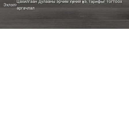
Цахилгаан дулааны эрчим хүчний үнэ, тарифыг тогтоох
Эхлэл
аргачлал