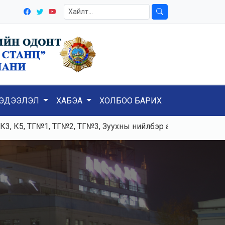
ЭДЭЭЛЭЛ
ХАБЭА
ХОЛБОО БАРИХ
 ТГ№1, ТГ№2, ТГ№3, Зуухны нийлбэр ачаалал 120-125тн/ц, 