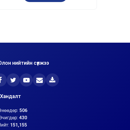
Олон нийтийн сүлжээ
Хандалт
Өнөөдөр:
506
Өчигдөр:
430
Нийт:
151,155