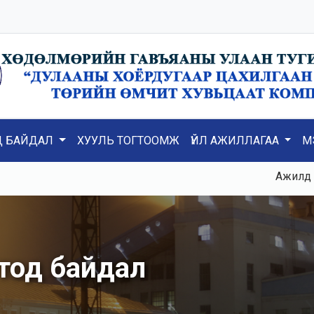
Д БАЙДАЛ
ХУУЛЬ ТОГТООМЖ
ҮЙЛ АЖИЛЛАГАА
М
Ажилд К3, К5,
 тод байдал