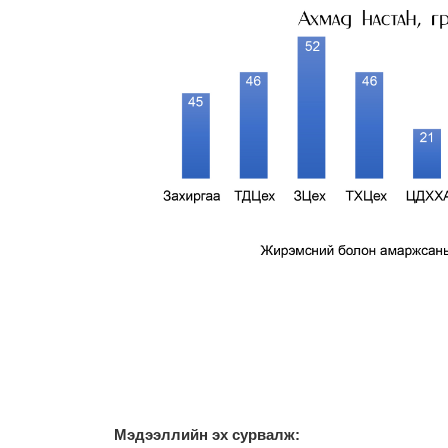
М
эдээллийн эх сурвалж: