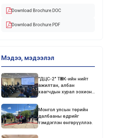
Download Brochure.DOC
Download Brochure.PDF
Мэдээ, мэдээлэл
"ДЦС-2" ТӨХК-ийн нийт
ажилтан, албан
хаагчдын хурал зохион
байгуулагдлаа.
Монгол улсын төрийн
далбааны өдрийг
тэмдэглэн өнгөрүүллээ.