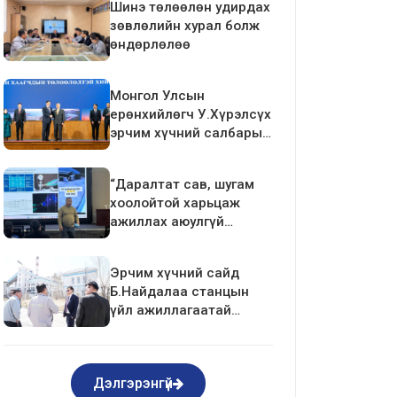
Шинэ төлөөлөн удирдах
зөвлөлийн хурал болж
өндөрлөлөө
Монгол Улсын
ерөнхийлөгч У.Хүрэлсүх
эрчим хүчний салбарын
ажилтан, албан
хаагчдын төлөөлөлтэй
“Даралтат сав, шугам
уулзалт хийлээ
хоолойтой харьцаж
ажиллах аюулгүй
ажиллагаа”-ны
сургалтыг зохион
Эрчим хүчний сайд
байгуулав.
Б.Найдалаа станцын
үйл ажиллагаатай
танилцлаа
Дэлгэрэнгүй