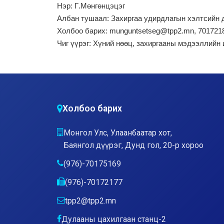
Нэр: Г
.Мөнгөнцэцэг
Албан тушаал: Захиргаа удирдлагын хэлтсийн 
Холбоо барих: munguntsetseg@tpp2.mn, 701721
Чиг үүрэг:
Хүний нөөц, захиргааны мэдээллийн 
Холбоо барих
Монгол Улс, Улаанбаатар хот,
Баянгол дүүрэг, Дунд гол, 20-р хороо
(976)-70175169
(976)-70172177
tpp2@tpp2.mn
Дулааны цахилгаан станц-2