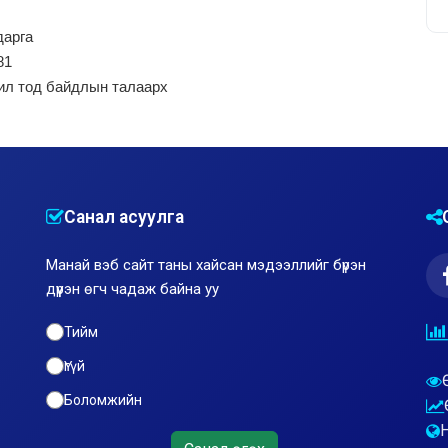
дарга
81
ил тод байдлын талаарх
Санал асуулга
Манай вэб сайт таны хайсан мэдээллийг бүрэн
дүүрэн өгч чадаж байна уу
Тийм
Үгүй
Боломжийн