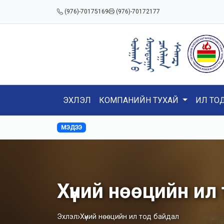
(976)-70175169
(976)-70172177
ЭХЛЭЛ
КОМПАНИЙН ТУХАЙ
ИЛ ТО
МЭДЭЭ
Хүний нөөцийн ил
Эхлэл
Хүний нөөцийн ил тод байдал