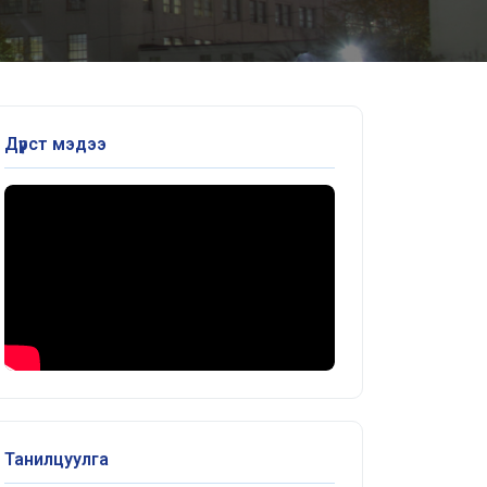
Дүрст мэдээ
Танилцуулга