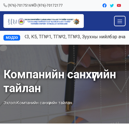
(976)-70175169
(976)-70172177
Ажилд К3, К5, ТГ№1, ТГ№2, ТГ№3, Зуухны нийлбэр ачаалал 
МЭДЭЭ
Компанийн санхүүгийн
тайлан
Эхлэл
Компанийн санхүүгийн тайлан