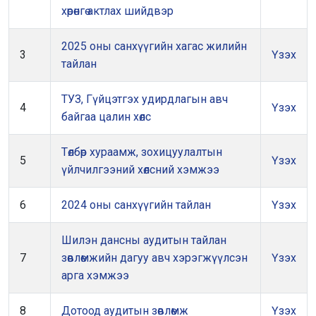
хөрөнгө актлах шийдвэр
2025 оны санхүүгийн хагас жилийн
3
Үзэх
тайлан
ТУЗ, Гүйцэтгэх удирдлагын авч
4
Үзэх
байгаа цалин хөлс
Төлбөр хураамж, зохицуулалтын
5
Үзэх
үйлчилгээний хөлсний хэмжээ
6
2024 оны санхүүгийн тайлан
Үзэх
Шилэн дансны аудитын тайлан
7
зөвлөмжийн дагуу авч хэрэгжүүлсэн
Үзэх
арга хэмжээ
8
Дотоод аудитын зөвлөмж
Үзэх