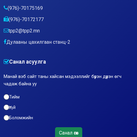
(976)-70175169
(976)-70172177
tpp2@tpp2.mn
Дулааны цахилгаан станц-2
Санал асуулга
Манай вэб сайт таны хайсан мэдээллийг бүрэн дүүрэн өгч
чадаж байна уу
Тийм
Үгүй
Боломжийн
Санал өгөх