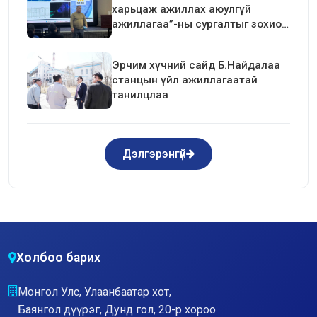
харьцаж ажиллах аюулгүй
ажиллагаа”-ны сургалтыг зохион
байгуулав.
Эрчим хүчний сайд Б.Найдалаа
станцын үйл ажиллагаатай
танилцлаа
Дэлгэрэнгүй
Холбоо барих
Монгол Улс, Улаанбаатар хот,
Баянгол дүүрэг, Дунд гол, 20-р хороо