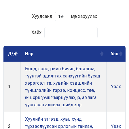
Хуудсанд
мөр харуулах
Хайх:
Д/д
Нэр
Үзэх
Бонд, зээл, өрийн бичиг, баталгаа,
түүнтэй адилтгах санхүүгийн бусад
хэрэгсэл, төр, хувийн хэвшлийн
1
Үзэх
түншлэлийн гэрээ, концесс, төсөв,
өмч, хөрөнгө, мөнгө зарцуулах, өр, авлага
үүсгэсэн аливаа шийдвэр
Хуулийн этгээд, хувь хүнд
2
түрээслүүлсэн орлогын тайлан,
Үзэх