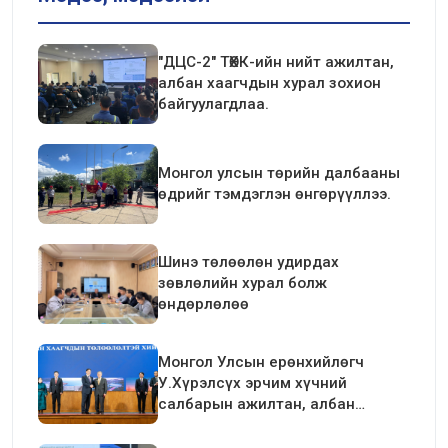
"ДЦС-2" ТӨХК-ийн нийт ажилтан,
албан хаагчдын хурал зохион
байгуулагдлаа.
Монгол улсын төрийн далбааны
өдрийг тэмдэглэн өнгөрүүллээ.
Шинэ төлөөлөн удирдах
зөвлөлийн хурал болж
өндөрлөлөө
Монгол Улсын ерөнхийлөгч
У.Хүрэлсүх эрчим хүчний
салбарын ажилтан, албан
хаагчдын төлөөлөлтэй уулзалт
хийлээ