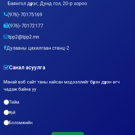
Баянгол дүүрэг, Дунд гол, 20-р хороо
(976)-70175169
(976)-70172177
tpp2@tpp2.mn
Дулааны цахилгаан станц-2
Санал асуулга
Манай вэб сайт таны хайсан мэдээллийг бүрэн дүүрэн өгч
чадаж байна уу
Тийм
Үгүй
Боломжийн