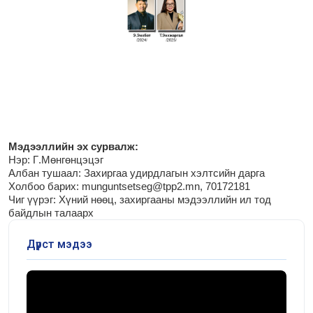
М
эдээллийн эх сурвалж:
Нэр: Г
.Мөнгөнцэцэг
Албан тушаал: Захиргаа удирдлагын хэлтсийн дарга
Холбоо барих: munguntsetseg@tpp2.mn, 70172181
Чиг үүрэг:
Хүний нөөц, захиргааны мэдээллийн ил тод
байдлын талаарх
Дүрст мэдээ