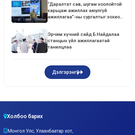
“Даралтат сав, шугам хоолойтой
харьцаж ажиллах аюулгүй
ажиллагаа”-ны сургалтыг зохион
байгуулав.
Эрчим хүчний сайд Б.Найдалаа
станцын үйл ажиллагаатай
танилцлаа
Дэлгэрэнгүй
Холбоо барих
Монгол Улс, Улаанбаатар хот,