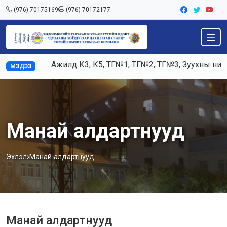
(976)-70175169
(976)-70172177
Ажилд К3, К5, ТГ№1, ТГ№2, ТГ№3, Зуухны нийлбэр 
МЭДЭЭ
Манай алдартнууд
Эхлэл
Манай алдартнууд
Манай алдартнууд