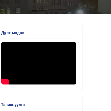
Дүрст мэдээ
Танилцуулга