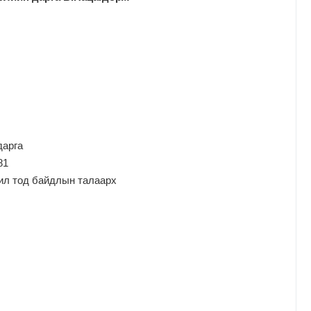
дарга
81
ил тод байдлын талаарх