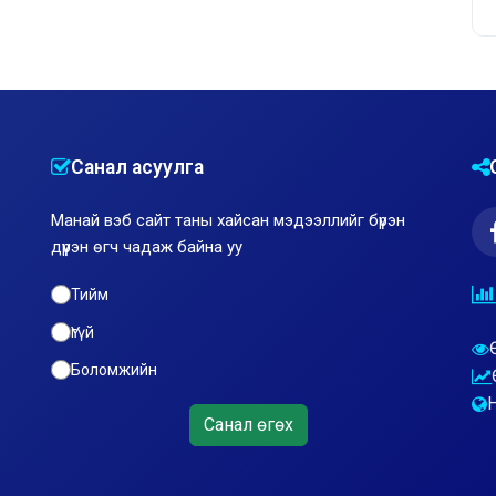
Санал асуулга
Манай вэб сайт таны хайсан мэдээллийг бүрэн
дүүрэн өгч чадаж байна уу
Тийм
Үгүй
Боломжийн
Санал өгөх