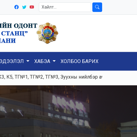
ЭДЭЭЛЭЛ
ХАБЭА
ХОЛБОО БАРИХ
ТГ№1, ТГ№2, ТГ№3, Зуухны нийлбэр ачаалал 120-125тн/ц, Ц