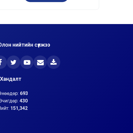
Олон нийтийн сүлжээ
Хандалт
Өнөөдөр:
693
Өчигдөр:
430
Нийт:
151,342