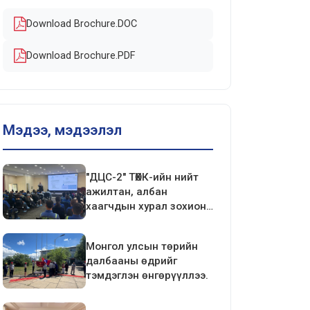
Download Brochure.DOC
Download Brochure.PDF
Мэдээ, мэдээлэл
"ДЦС-2" ТӨХК-ийн нийт
ажилтан, албан
хаагчдын хурал зохион
байгуулагдлаа.
Монгол улсын төрийн
далбааны өдрийг
тэмдэглэн өнгөрүүллээ.