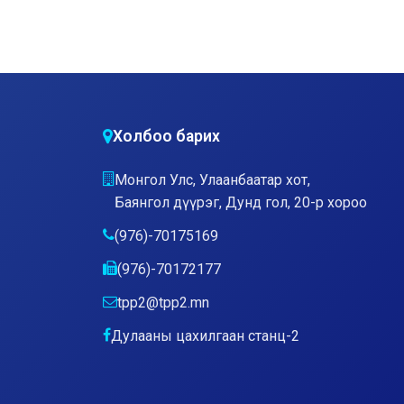
Холбоо барих
Монгол Улс, Улаанбаатар хот,
Баянгол дүүрэг, Дунд гол, 20-р хороо
(976)-70175169
(976)-70172177
tpp2@tpp2.mn
Дулааны цахилгаан станц-2