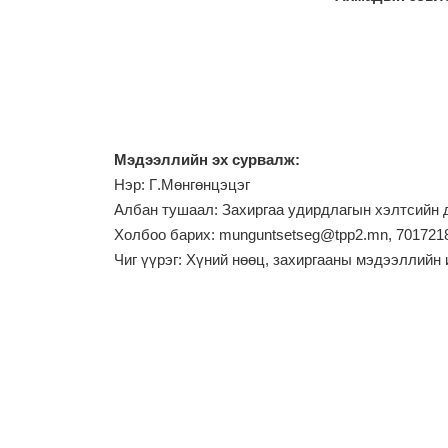
М
эдээллийн эх сурвалж:
Нэр: Г
.Мөнгөнцэцэг
Албан тушаал: Захиргаа удирдлагын хэлтсийн 
Холбоо барих: munguntsetseg@tpp2.mn, 701721
Чиг үүрэг:
Хүний нөөц, захиргааны мэдээллийн 