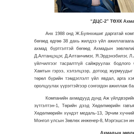
“ДЦС-2” ТӨХК Ахма
Анх 1988 онд Ж.Буянхишиг даргатай ком
бөгөөд өдгөө 38 дахь жилдээ үйл ажиллагааг
ахмад бүртгэлтэй бөгөөд Ахмадын зөвлөлий
Д.Алтанцэцэг, Д.Алтанчимэг, Я.Эрдэнэбилэг, Л
үйлчилгээг тасралтгүй сайжруулах бодлого
Хамтын гэрээ, хэлэлцээр, дотоод журмуудыг
төрөл бүрийн тэмдэглэлт үйл явдал, арга хэ
оролцуулах үүрэгтэйгээр сонгогдон ажиллаж ба
Компанийн ахмадууд дунд Аж үйлдвэрийн
зүтгэлтэн-1, Төрийн дээд Хөдөлмөрийн гавъя
Хөдөлмөрийн хүндэт медаль-13, Эрчим хүчний 
Монгол улсын Зөвлөх инженер-8, Мэргэшсэн ин
Ахмадын зөвлө