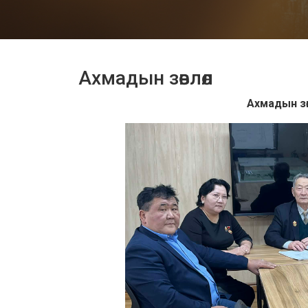
Ахмадын зөвлөл
Ахмадын зө