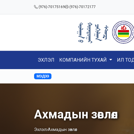
(976)-70175169
(976)-70172177
ЭХЛЭЛ
КОМПАНИЙН ТУХАЙ
ИЛ ТО
МЭДЭЭ
Ахмадын зөвлөл
Эхлэл
Ахмадын зөвлөл