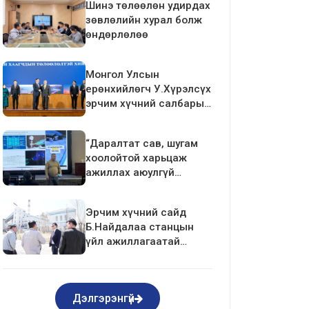
Шинэ төлөөлөн удирдах
зөвлөлийн хурал болж
өндөрлөлөө
Монгол Улсын
ерөнхийлөгч У.Хүрэлсүх
эрчим хүчний салбарын
ажилтан, албан
хаагчдын төлөөлөлтэй
“Даралтат сав, шугам
уулзалт хийлээ
хоолойтой харьцаж
ажиллах аюулгүй
ажиллагаа”-ны
сургалтыг зохион
Эрчим хүчний сайд
байгуулав.
Б.Найдалаа станцын
үйл ажиллагаатай
танилцлаа
Дэлгэрэнгүй