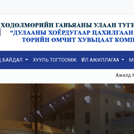
Д БАЙДАЛ
ХУУЛЬ ТОГТООМЖ
ҮЙЛ АЖИЛЛАГАА
М
Ажилд К3, К5, 