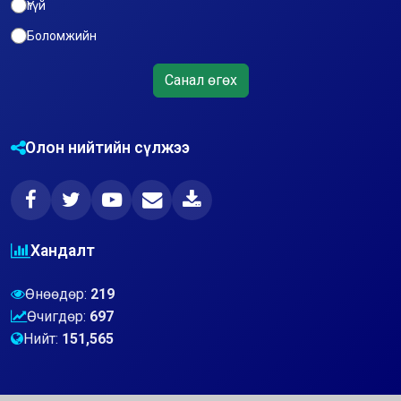
Үгүй
Боломжийн
Санал өгөх
Олон нийтийн сүлжээ
Хандалт
Өнөөдөр:
219
Өчигдөр:
697
Нийт:
151,565