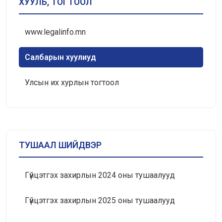
ХУУЛЬ, ТОГТООЛ
www.legalinfo.mn
Салбарын хуулиуд
Улсын их хурлын тогтоол
ТУШААЛ ШИЙДВЭР
Гүйцэтгэх захирлын 2024 оны тушаалууд
Гүйцэтгэх захирлын 2025 оны тушаалууд