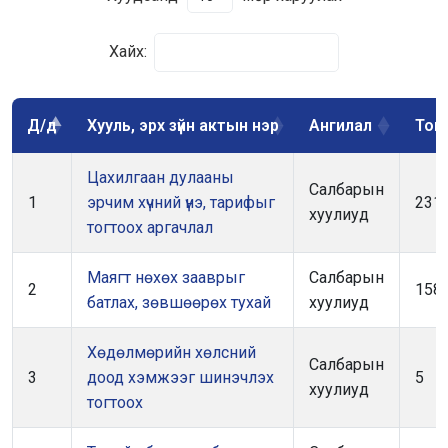
Хайх:
Д/д
Хууль, эрх зүйн актын нэр
Ангилал
Тог
Цахилгаан дулааны
Салбарын
1
эрчим хүчний үнэ, тарифыг
231
хуулиуд
тогтоох аргачлал
Маягт нөхөх зааврыг
Салбарын
2
158
батлах, зөвшөөрөх тухай
хуулиуд
Хөдөлмөрийн хөлсний
Салбарын
3
доод хэмжээг шинэчлэх
5
хуулиуд
тогтоох