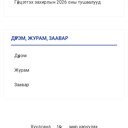
Гүйцэтгэх захирлын 2026 оны тушаалууд
ДҮРЭМ, ЖУРАМ, ЗААВАР
Дүрэм
Журам
Заавар
Хуудсанд
мөр харуулах