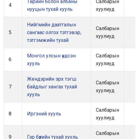
Төрийн болон албаны
Салбарын
4
нууцын тухай хууль
хуулиуд
Нийгмийн даатгалын
Салбарын
5
сангаас олгох тэтгэвэр,
хуулиуд
тэтгэмжийн тухай
Монгол улсын үндсэн
Салбарын
6
хууль
хуулиуд
Жендэрийн эрх тэгш
Салбарын
7
байдлыг хангах тухай
хуулиуд
хууль
Салбарын
8
Иргэний хууль
хуулиуд
Салбарын
9
Гэр бүлийн тухай хууль