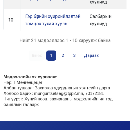
хуулиуд
Гэр бүлийн хүчирхийлэлтэй
Салбарын
10
тэмцэх тухай хууль
хуулиуд
Нийт 21 мэдээллээс 1 - 10 харуулж байна
Өмнөх
1
2
3
Дараах
М
эдээллийн эх сурвалж:
Нэр:
Г.Мөнгөнцэцэг
Албан тушаал: Захиргаа удирдлагын хэлтсийн дарга
Холбоо барих: munguntsetseg@tpp2.mn, 70172181
Чиг үүрэг:
Хүний нөөц, захиргааны мэдээллийн ил тод
байдлын талаарх