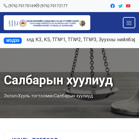
(976)-70175169
(976)-70172177
Ажилд К3, К5, ТГ№1, ТГ№2, ТГ№3, Зуухны нийлбэр ача
МЭДЭЭ
Салбарын хуулиуд
Эхлэл
Хууль тогтоомж
Салбарын хуулиуд