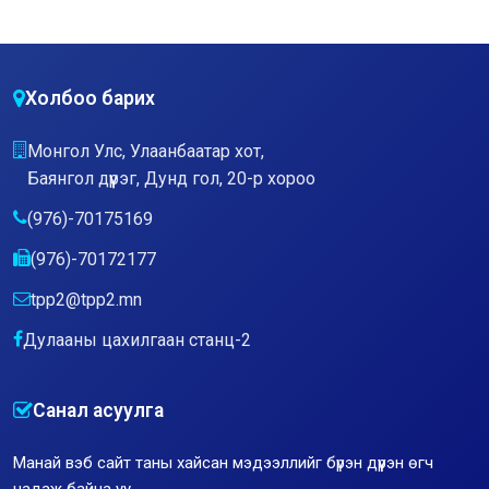
Холбоо барих
Монгол Улс, Улаанбаатар хот,
Баянгол дүүрэг, Дунд гол, 20-р хороо
(976)-70175169
(976)-70172177
tpp2@tpp2.mn
Дулааны цахилгаан станц-2
Санал асуулга
Манай вэб сайт таны хайсан мэдээллийг бүрэн дүүрэн өгч
чадаж байна уу