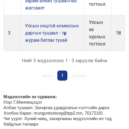
зарим албан тушаалтны
тогтоол
жагсаалт
Улсын
Улсын онцгой комиссын
их
3
даргын тушаал - түр
18
хурлын
журам батлах тухай
тогтоол
Нийт 3 мэдээллээс 1 - 3 харуулж байна
Өмнөх
1
Дараах
М
эдээллийн эх сурвалж:
Нэр:
Г.Мөнгөнцэцэг
Албан тушаал: Захиргаа удирдлагын хэлтсийн дарга
Холбоо барих: munguntsetseg@tpp2.mn, 70172181
Чиг үүрэг:
Хүний нөөц, захиргааны мэдээллийн ил тод
байдлын талаарх