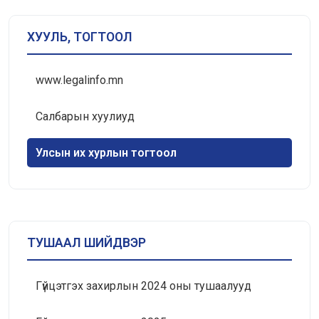
ХУУЛЬ, ТОГТООЛ
www.legalinfo.mn
Салбарын хуулиуд
Улсын их хурлын тогтоол
ТУШААЛ ШИЙДВЭР
Гүйцэтгэх захирлын 2024 оны тушаалууд