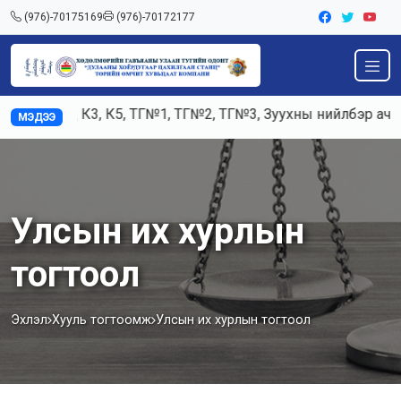
(976)-70175169
(976)-70172177
Ажилд К3, К5, ТГ№1, ТГ№2, ТГ№3, Зуухны нийлбэр ачаала
МЭДЭЭ
Улсын их хурлын
тогтоол
Эхлэл
Хууль тогтоомж
Улсын их хурлын тогтоол