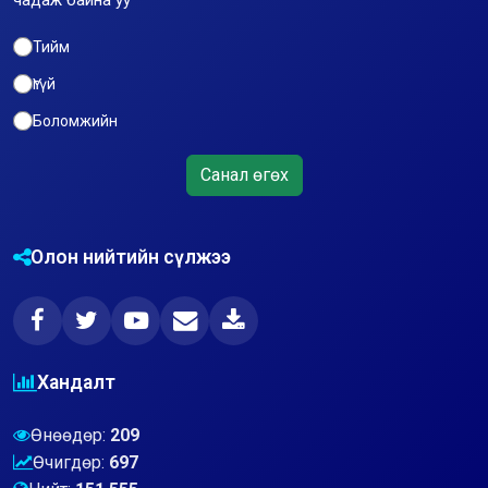
Тийм
Үгүй
Боломжийн
Санал өгөх
Олон нийтийн сүлжээ
Хандалт
Өнөөдөр:
209
Өчигдөр:
697