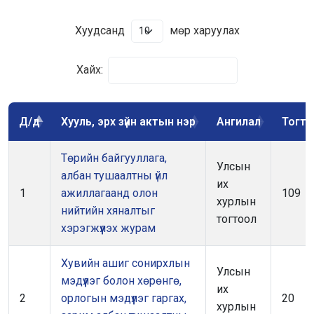
Хуудсанд
мөр харуулах
Хайх:
Д/д
Хууль, эрх зүйн актын нэр
Ангилал
Тогто
Төрийн байгууллага,
Улсын
албан тушаалтны үйл
их
1
ажиллагаанд олон
109
хурлын
нийтийн хяналтыг
тогтоол
хэрэгжүүлэх журам
Хувийн ашиг сонирхлын
Улсын
мэдүүлэг болон хөрөнгө,
их
2
орлогын мэдүүлэг гаргах,
20
хурлын