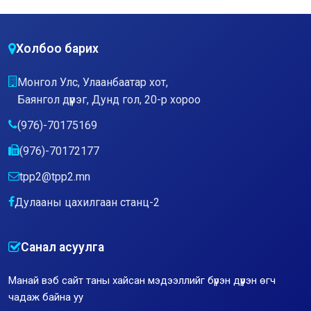
Холбоо барих
Монгол Улс, Улаанбаатар хот,
Баянгол дүүрэг, Дунд гол, 20-р хороо
(976)-70175169
(976)-70172177
tpp2@tpp2.mn
Дулааны цахилгаан станц-2
Санал асуулга
Манай вэб сайт таны хайсан мэдээллийг бүрэн дүүрэн өгч
чадаж байна уу