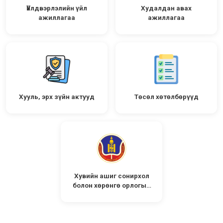
Үйлдвэрлэлийн үйл
Худалдан авах
ажиллагаа
ажиллагаа
Хууль, эрх зүйн актууд
Төсөл хөтөлбөрүүд
Хувийн ашиг сонирхол
болон хөрөнгө орлогын
мэдүүлэг