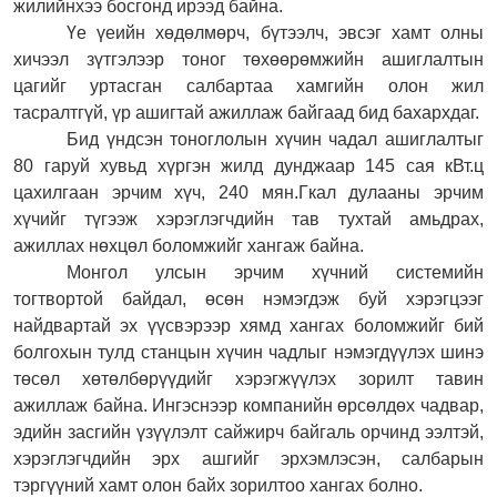
жилийнхээ босгонд ирээд байна.
Үе үеийн хөдөлмөрч, бүтээлч, эвсэг хамт олны
хичээл зүтгэлээр тоног төхөөрөмжийн ашиглалтын
цагийг уртасган салбартаа хамгийн олон жил
тасралтгүй, үр ашигтай ажиллаж байгаад бид бахархдаг.
Бид үндсэн тоноглолын хүчин чадал ашиглалтыг
80 гаруй хувьд хүргэн жилд дунджаар 145 сая кВт.ц
цахилгаан эрчим хүч, 240 мян.Гкал дулааны эрчим
хүчийг түгээж хэрэглэгчдийн тав тухтай амьдрах,
ажиллах нөхцөл боломжийг хангаж байна.
Монгол улсын эрчим хүчний системийн
тогтвортой байдал, өсөн нэмэгдэж буй хэрэгцээг
найдвартай эх үүсвэрээр хямд хангах боломжийг бий
болгохын тулд станцын хүчин чадлыг нэмэгдүүлэх шинэ
төсөл хөтөлбөрүүдийг хэрэгжүүлэх зорилт тавин
ажиллаж байна. Ингэснээр компанийн өрсөлдөх чадвар,
эдийн засгийн үзүүлэлт сайжирч байгаль орчинд ээлтэй,
хэрэглэгч
д
ийн эрх ашгийг эрхэмлэсэн, салбарын
тэргүүний хамт олон байх зорилтоо хангах болно.