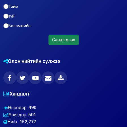
Тийм
Үгүй
Боломжийн
Санал өгөх
Олон нийтийн сүлжээ
Хандалт
Өнөөдөр:
490
Өчигдөр:
501
Нийт:
152,777