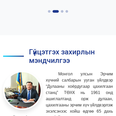
Гүйцэтгэх захирлын
мэндчилгээ
Монгол улсын Эрчим
хүчний салбарын ууган үйлдвэр
“Дулааны хоёрдугаар цахилгаан
станц” ТӨХК нь 1961 онд
ашиглалтанд орж дулаан,
цахилгааны эрчим хүч үйлдвэрлэж
эхэлсэнээс хойш өдгөө 65 дахь