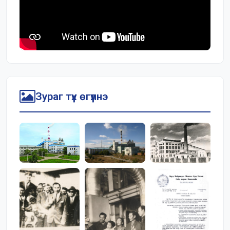
Зураг түүх өгүүлнэ