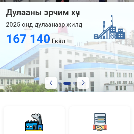
Дулааны эрчим хүч
2025 онд дулаанаар жилд
211 035
Гкал