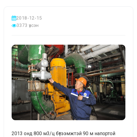
2018-12-15
3373 үзсэн
2013 онд 800 м3/ц бүтээмжтэй 90 м напортой