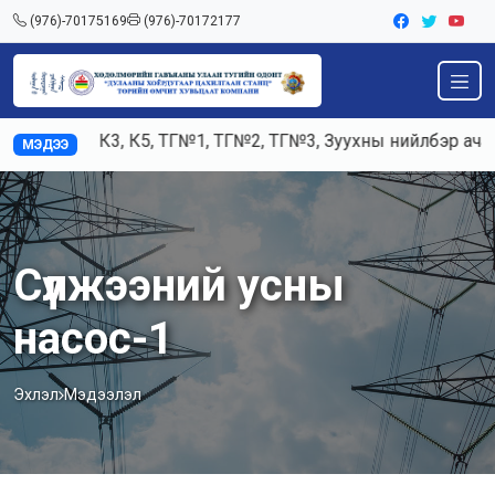
(976)-70175169
(976)-70172177
Ажилд К3, К5, ТГ№1, ТГ№2, ТГ№3, Зуухны нийлбэр ачаалал
МЭДЭЭ
Сүлжээний усны
насос-1
Эхлэл
Мэдээлэл