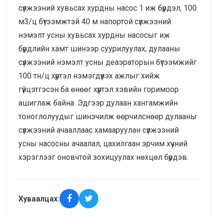
сүлжээний хувьсах хурдны насос 1 иж бүрдэл, 100
м3/ц бүтээмжтэй 40 м напортой сүлжээний
нэмэлт усны хувьсах хурдны насосыг иж
бүрдлийн хамт шинээр суурилуулах, дулааны
сүлжээний нэмэлт усны деаэраторын бүтээмжийг
100 тн/ц хүртэл нэмэгдүүлэх ажлыг хийж
гүйцэтгэсэн ба өнөөг хүртэл хэвийн горимоор
ашиглаж байна. Эдгээр дулаан хангамжийн
тоноглолуудыг шинэчилж өөрчилснөөр дулааны
сүлжээний ачааллаас хамааруулан сүлжээний
усны насосны ачаалал, цахилгаан эрчим хүчний
хэрэглээг оновчтой зохицуулах нөхцөл бүрдэв.
Хуваалцах: