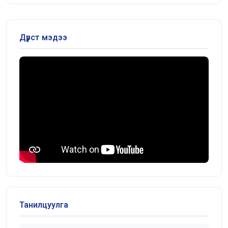
Дүрст мэдээ
Танилцуулга