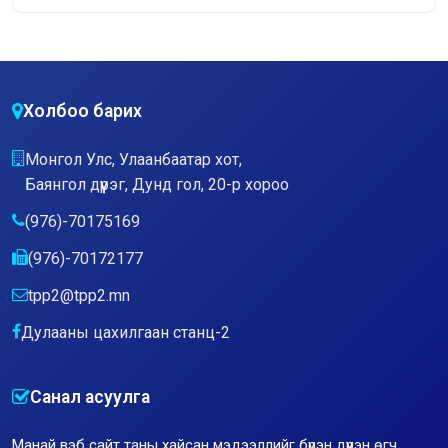
Холбоо барих
Монгол Улс, Улаанбаатар хот,
Баянгол дүүрэг, Дунд гол, 20-р хороо
(976)-70175169
(976)-70172177
tpp2@tpp2.mn
Дулааны цахилгаан станц-2
Санал асуулга
Манай вэб сайт таны хайсан мэдээллийг бүрэн дүүрэн өгч