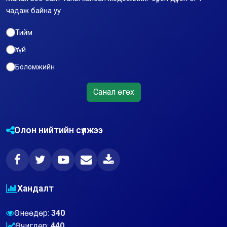
чадаж байна уу
Тийм
Үгүй
Боломжийн
Санал өгөх
Олон нийтийн сүлжээ
Хандалт
Өнөөдөр:
340
Өчигдөр:
440