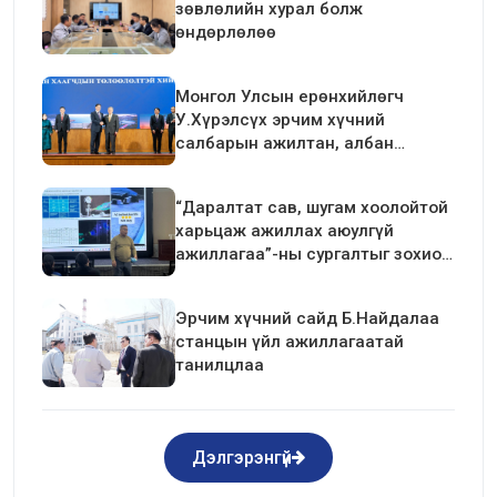
зөвлөлийн хурал болж
өндөрлөлөө
Монгол Улсын ерөнхийлөгч
У.Хүрэлсүх эрчим хүчний
салбарын ажилтан, албан
хаагчдын төлөөлөлтэй уулзалт
хийлээ
“Даралтат сав, шугам хоолойтой
харьцаж ажиллах аюулгүй
ажиллагаа”-ны сургалтыг зохион
байгуулав.
Эрчим хүчний сайд Б.Найдалаа
станцын үйл ажиллагаатай
танилцлаа
Дэлгэрэнгүй