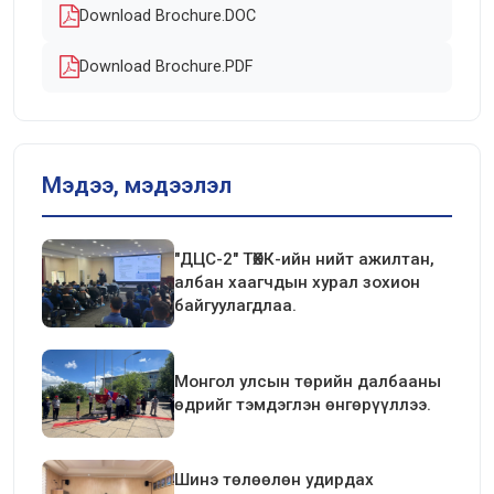
Download Brochure.DOC
Download Brochure.PDF
Мэдээ, мэдээлэл
"ДЦС-2" ТӨХК-ийн нийт ажилтан,
албан хаагчдын хурал зохион
байгуулагдлаа.
Монгол улсын төрийн далбааны
өдрийг тэмдэглэн өнгөрүүллээ.
Шинэ төлөөлөн удирдах