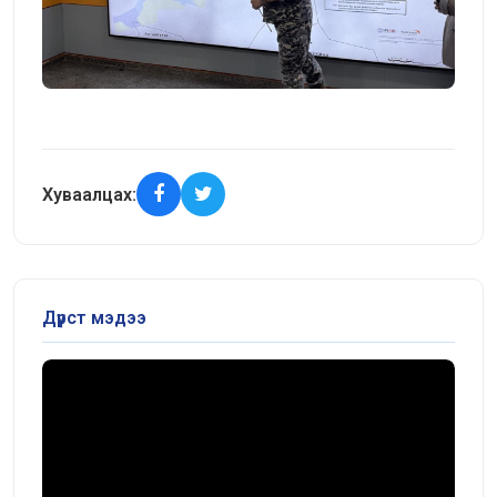
Хуваалцах:
Дүрст мэдээ