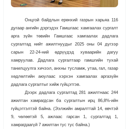
Онцгой байдлын ерөнхий газрын харьяа 116
дугаар ангийн дэргэдэх Гамшгаас хамгаалах сургалт
арга зүйн төвийн Гамшгаас хамгаалах дадлага
сургалтад нийт ажилтнуудыг 2025 оны 04 дүгээр
сарын 22-24-ний өдрүүдэд хуваарийн дагуу
хамруулав. Дадлага сургалтаар гамшгийн тухай
танилцуулга хичээл, анхны тусламж, утаа, гал, газар
хөдлөлтийн аюулаас хэрхэн хамгаалах аргазүйн
дадлага сургалтыг хийж гүйцэтгэв.
Дээрх дадлага сургалтад 281 ажилтнаас 244
ажилтан хамрагдсан ба сургалтын ирц 86,8%-ийн
гүйцэтгэлтэй байна. (Ээлжийн амралттай 14, өвчтэй
9, чөлөөтэй 5, ажлаас гарсан 1, сургалтад 1,
хамрагдаагүй 7 ажилтан тус тус байна.)