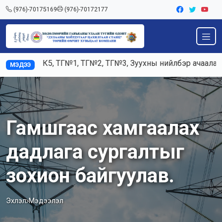
(976)-70175169
(976)-70172177
3, К5, ТГ№1, ТГ№2, ТГ№3, Зуухны нийлбэр ачаалал 120-125
МЭДЭЭ
Гамшгаас хамгаалах
дадлага сургалтыг
зохион байгуулав.
Эхлэл
Мэдээлэл