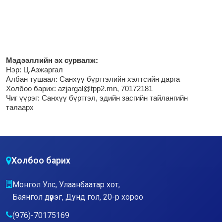
М
эдээллийн эх сурвалж:
Нэр:
Ц.Азжаргал
Албан тушаал: Санхүү бүртгэлийн хэлтсийн дарга
Холбоо барих: azjargal@tpp2.mn, 70172181
Чиг үүрэг:
Санхүү бүртгэл, эдийн засгийн тайлангийн
талаарх
Холбоо барих
Монгол Улс, Улаанбаатар хот,
Баянгол дүүрэг, Дунд гол, 20-р хороо
(976)-70175169