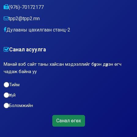
(976)-70172177
tpp2@tpp2.mn
Дулааны цахилгаан станц-2
Санал асуулга
Манай вэб сайт таны хайсан мэдээллийг бүрэн дүүрэн өгч
чадаж байна уу
Тийм
Үгүй
Боломжийн
Санал өгөх