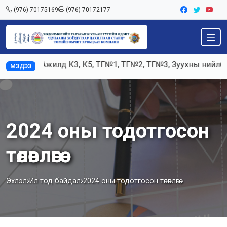
(976)-70175169
(976)-70172177
Ажилд К3, К5, ТГ№1, ТГ№2, ТГ№3, Зуухны нийлбэр 
МЭДЭЭ
2024 оны тодотгосон
төлөвлөгөө
Эхлэл
Ил тод байдал
2024 оны тодотгосон төлөвлөгөө