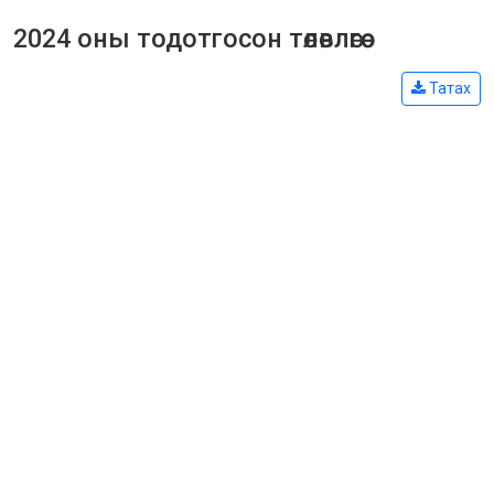
2024 оны тодотгосон төлөвлөгөө
Татах