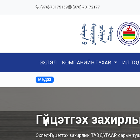
(976)-70175169
(976)-70172177
ЭХЛЭЛ
КОМПАНИЙН ТУХАЙ
ИЛ ТО
МЭДЭЭ
Гүйцэтгэх захир
Эхлэл
Гүйцэтгэх захирлын ТАВДУГААР сарын ту