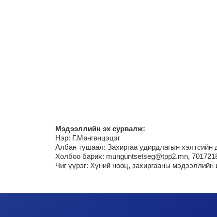
М
эдээллийн эх сурвалж:
Нэр:
Г.Мөнгөнцэцэг
Албан тушаал: Захиргаа удирдлагын хэлтсийн 
Холбоо барих: munguntsetseg@tpp2.mn, 701721
Чиг үүрэг:
Хүний нөөц, захиргааны мэдээллийн 