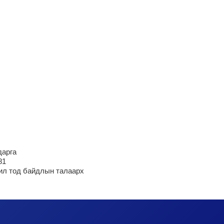
дарга
81
ил тод байдлын талаарх