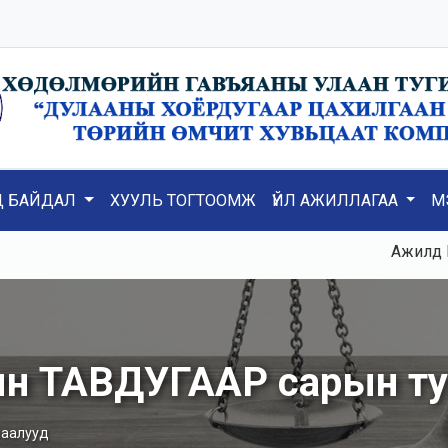
Д БАЙДАЛ
ХУУЛЬ ТОГТООМЖ
ҮЙЛ АЖИЛЛАГАА
М
Ажилд К3, К5
лын ТАВДУГААР сарын т
шаалууд