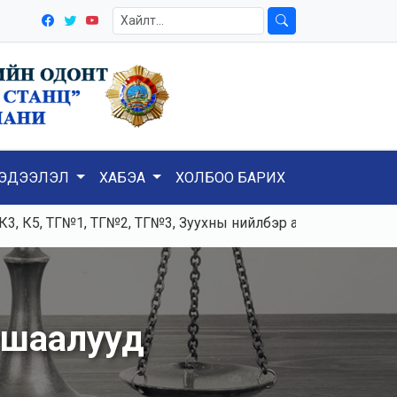
ЭДЭЭЛЭЛ
ХАБЭА
ХОЛБОО БАРИХ
, ТГ№1, ТГ№2, ТГ№3, Зуухны нийлбэр ачаалал 120-125тн/ц,
ушаалууд