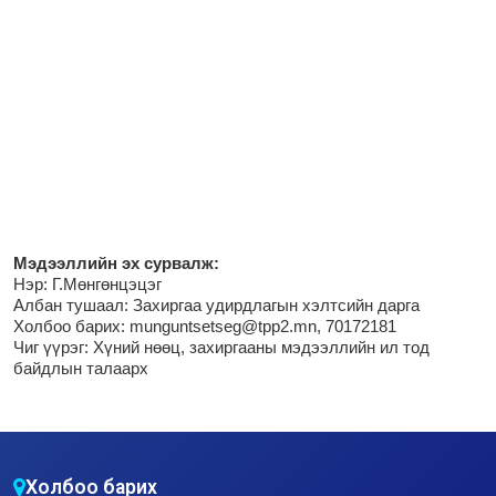
М
эдээллийн эх сурвалж:
Нэр:
Г.Мөнгөнцэцэг
Албан тушаал: Захиргаа удирдлагын хэлтсийн дарга
Холбоо барих: munguntsetseg@tpp2.mn, 70172181
Чиг үүрэг:
Хүний нөөц, захиргааны мэдээллийн ил тод
байдлын талаарх
Холбоо барих