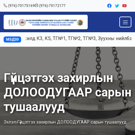
(976)-70175169
(976)-70172177
Ажилд К3, К5, ТГ№1, ТГ№2, ТГ№3, Зуухны нийлбэр ач
МЭДЭЭ
Гүйцэтгэх захирлын
ДОЛООДУГААР сарын
тушаалууд
Эхлэл
Гүйцэтгэх захирлын ДОЛООДУГААР сарын тушаалууд