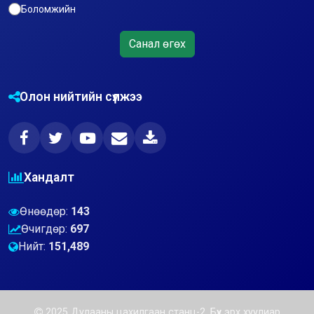
Боломжийн
Санал өгөх
Олон нийтийн сүлжээ
Хандалт
Өнөөдөр:
143
Өчигдөр:
697
Нийт:
151,489
2025 Дулааны цахилгаан станц-2. Бүх эрх хуулиар