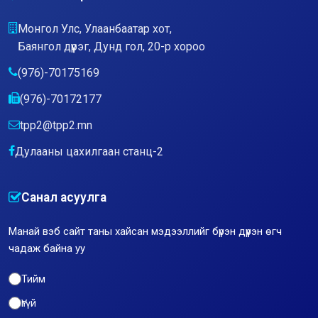
Монгол Улс, Улаанбаатар хот,
Баянгол дүүрэг, Дунд гол, 20-р хороо
(976)-70175169
(976)-70172177
tpp2@tpp2.mn
Дулааны цахилгаан станц-2
Санал асуулга
Манай вэб сайт таны хайсан мэдээллийг бүрэн дүүрэн өгч
чадаж байна уу
Тийм
Үгүй