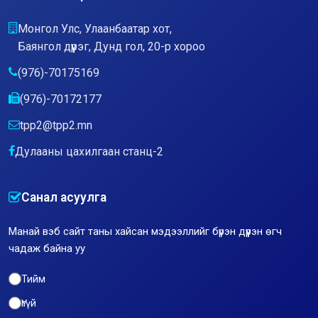
Монгол Улс, Улаанбаатар хот,
Баянгол дүүрэг, Дунд гол, 20-р хороо
(976)-70175169
(976)-70172177
tpp2@tpp2.mn
Дулааны цахилгаан станц-2
Санал асуулга
Манай вэб сайт таны хайсан мэдээллийг бүрэн дүүрэн өгч
чадаж байна уу
Тийм
Үгүй