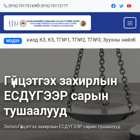
(976)-70175169
(976)-70172177
Ажилд К3, К5, ТГ№1, ТГ№2, ТГ№3, Зуухны нийлбэр а
МЭДЭЭ
Гүйцэтгэх захирлын
ЕСДҮГЭЭР сарын
тушаалууд
Эхлэл
Гүйцэтгэх захирлын ЕСДҮГЭЭР сарын тушаалууд