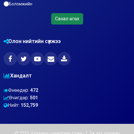
Боломжийн
Санал өгөх
Олон нийтийн сүлжээ
Хандалт
Өнөөдөр:
472
Өчигдөр:
501
Нийт:
152,759
2025 Дулааны цахилгаан станц-2. Бүх эрх хуулиар