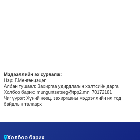
М
эдээллийн эх сурвалж:
Нэр:
Г.Мөнгөнцэцэг
Албан тушаал: Захиргаа удирдлагын хэлтсийн дарга
Холбоо барих: munguntsetseg@tpp2.mn, 70172181
Чиг үүрэг:
Хүний нөөц, захиргааны мэдээллийн ил тод
байдлын талаарх
Холбоо барих