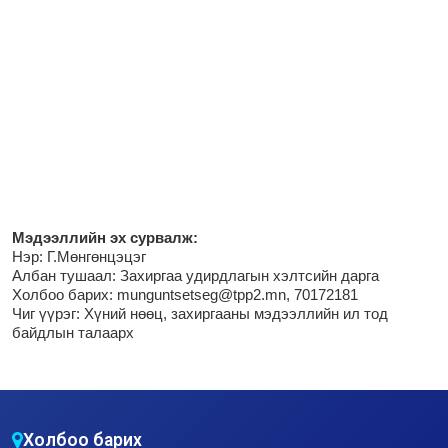
М
эдээллийн эх сурвалж:
Нэр:
Г.Мөнгөнцэцэг
Албан тушаал: Захиргаа удирдлагын хэлтсийн дарга
Холбоо барих: munguntsetseg@tpp2.mn, 70172181
Чиг үүрэг:
Хүний нөөц, захиргааны мэдээллийн ил тод
байдлын талаарх
Холбоо барих