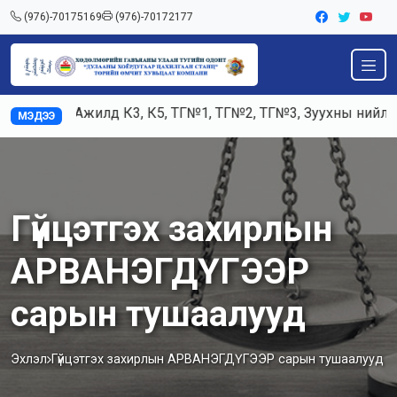
(976)-70175169
(976)-70172177
Ажилд К3, К5, ТГ№1, ТГ№2, ТГ№3, Зуухны нийлбэр 
МЭДЭЭ
Гүйцэтгэх захирлын
АРВАНЭГДҮГЭЭР
сарын тушаалууд
Эхлэл
Гүйцэтгэх захирлын АРВАНЭГДҮГЭЭР сарын тушаалууд