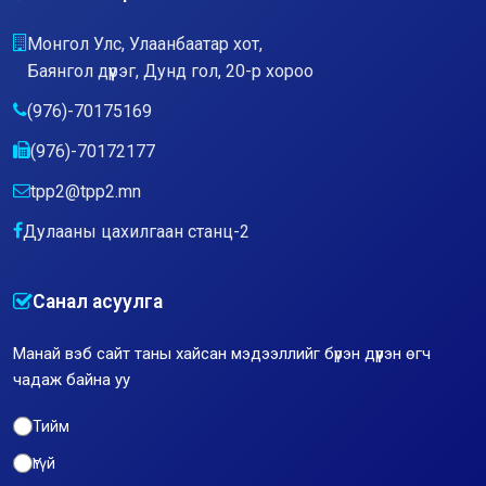
Монгол Улс, Улаанбаатар хот,
Баянгол дүүрэг, Дунд гол, 20-р хороо
(976)-70175169
(976)-70172177
tpp2@tpp2.mn
Дулааны цахилгаан станц-2
Санал асуулга
Манай вэб сайт таны хайсан мэдээллийг бүрэн дүүрэн өгч
чадаж байна уу
Тийм
Үгүй