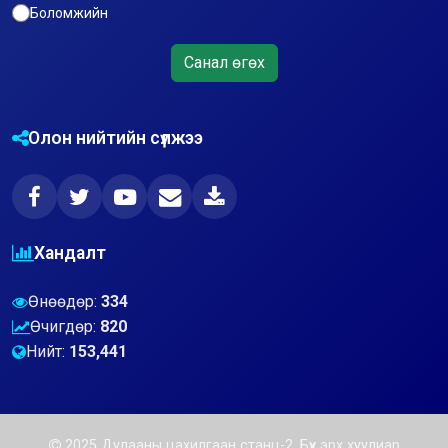
Боломжийн
Санал өгөх
Олон нийтийн сүлжээ
Хандалт
Өнөөдөр:
334
Өчигдөр:
820
Нийт:
153,441
2025 Дулааны цахилгаан станц-2. Бүх эрх хуулиар