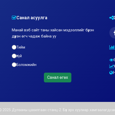
Санал асуулга
Манай вэб сайт таны хайсан мэдээллийг бүрэн
дүүрэн өгч чадаж байна уу
Тийм
Үгүй
Боломжийн
Санал өгөх
2025 Дулааны цахилгаан станц-2. Бүх эрх хуулиар хамгаалагдсан