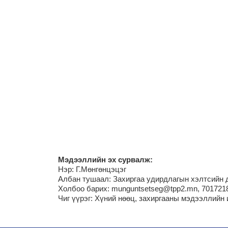
М
эдээллийн эх сурвалж:
Нэр:
Г.Мөнгөнцэцэг
Албан тушаал: Захиргаа удирдлагын хэлтсийн 
Холбоо барих: munguntsetseg@tpp2.mn, 701721
Чиг үүрэг:
Хүний нөөц, захиргааны мэдээллийн 