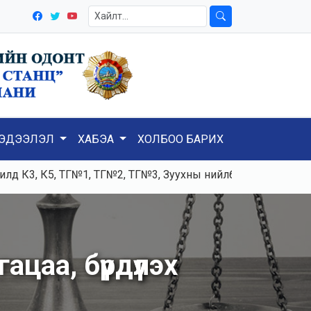
ЭДЭЭЛЭЛ
ХАБЭА
ХОЛБОО БАРИХ
, К5, ТГ№1, ТГ№2, ТГ№3, Зуухны нийлбэр ачаалал 120-125т
цаа, бүрдүүлэх