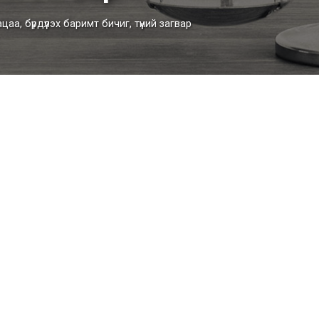
а, бүрдүүлэх баримт бичиг, түүний загвар