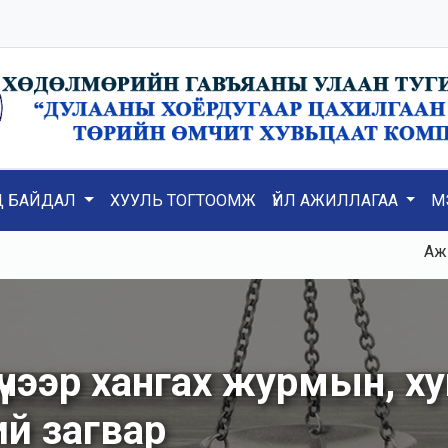
Д БАЙДАЛ
ХУУЛЬ ТОГТООМЖ
ҮЙЛ АЖИЛЛАГАА
М
Ажилд К3
ээр хангах журмын, хуга
ий загвар