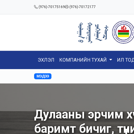
(976)-70175169
(976)-70172177
ЭХЛЭЛ
КОМПАНИЙН ТУХАЙ
ИЛ ТО
МЭДЭЭ
Дулааны эрчим хүч
баримт бичиг, түүн