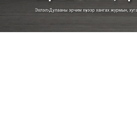
Эхлэл
Дулааны эрчим хүчээр хангах журмын, хугаца