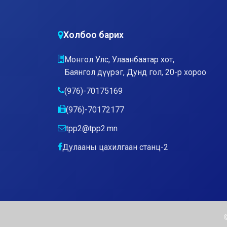
Холбоо барих
Монгол Улс, Улаанбаатар хот,
Баянгол дүүрэг, Дунд гол, 20-р хороо
(976)-70175169
(976)-70172177
tpp2@tpp2.mn
Дулааны цахилгаан станц-2