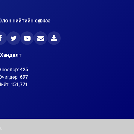
Олон нийтийн сүлжээ
Хандалт
Өнөөдөр:
425
Өчигдөр:
697
Нийт:
151,771
.