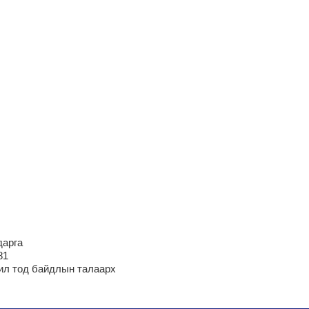
дарга
81
ил тод байдлын талаарх