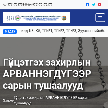
(976)-70175169
(976)-70172177
Ажилд К3, К5, ТГ№1, ТГ№2, ТГ№3, Зуухны нийлбэр ач
МЭДЭЭ
Гүйцэтгэх захирлын
АРВАННЭГДҮГЭЭР
сарын тушаалууд
Гүйцэтгэх захирлын АРВАННЭГДҮГЭЭР сарын
Эхлэл
тушаалууд