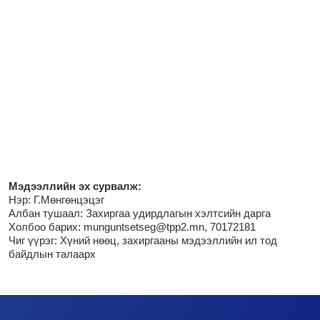
М
эдээллийн эх сурвалж:
Нэр:
Г.Мөнгөнцэцэг
Албан тушаал: Захиргаа удирдлагын хэлтсийн дарга
Холбоо барих: munguntsetseg@tpp2.mn, 70172181
Чиг үүрэг:
Хүний нөөц, захиргааны мэдээллийн ил тод
байдлын талаарх