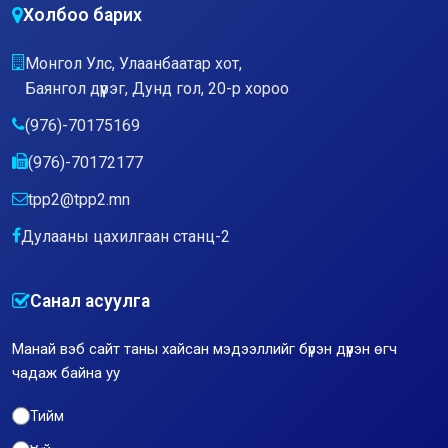
Холбоо барих
Монгол Улс, Улаанбаатар хот,
Баянгол дүүрэг, Дунд гол, 20-р хороо
(976)-70175169
(976)-70172177
tpp2@tpp2.mn
Дулааны цахилгаан станц-2
Санал асуулга
Манай вэб сайт таны хайсан мэдээллийг бүрэн дүүрэн өгч
чадаж байна уу
Тийм