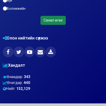
Үгүй
Боломжийн
Санал өгөх
Олон нийтийн сүлжээ
Хандалт
Өнөөдөр:
343
Өчигдөр:
440
Нийт:
152,129