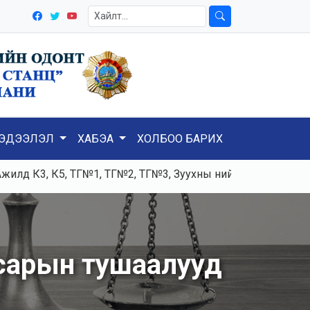
ЭДЭЭЛЭЛ
ХАБЭА
ХОЛБОО БАРИХ
д К3, К5, ТГ№1, ТГ№2, ТГ№3, Зуухны нийлбэр ачаалал 120-
сарын тушаалууд