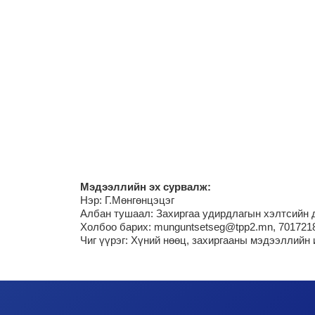
М
эдээллийн эх сурвалж:
Нэр:
Г.Мөнгөнцэцэг
Албан тушаал: Захиргаа удирдлагын хэлтсийн 
Холбоо барих: munguntsetseg@tpp2.mn, 701721
Чиг үүрэг:
Хүний нөөц, захиргааны мэдээллийн 