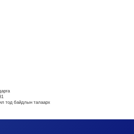
дарга
81
ил тод байдлын талаарх