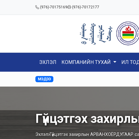
(976)-70175169
(976)-70172177
ЭХЛЭЛ
КОМПАНИЙН ТУХАЙ
ИЛ ТО
МЭДЭЭ
Гүйцэтгэх захир
Эхлэл
Гүйцэтгэх захирлын АРВАНХОЁРДУГААР с