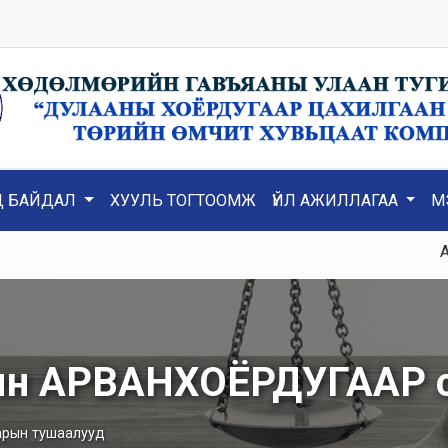
Д БАЙДАЛ
ХУУЛЬ ТОГТООМЖ
ҮЙЛ АЖИЛЛАГАА
М
Ажил
лын АРВАНХОЁРДУГААР 
арын тушаалууд