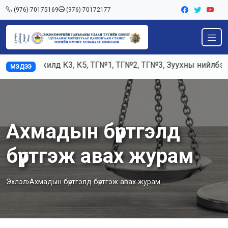
(976)-70175169
(976)-70172177
Ажилд К3, К5, ТГ№1, ТГ№2, ТГ№3, Зуухны нийлбэр а
МЭДЭЭ
Ахмадын бүртгэлд
бүртгэж авах журам
Эхлэл
Ахмадын бүртгэлд бүртгэж авах журам