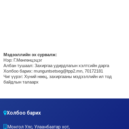
М
эдээллийн эх сурвалж:
Нэр:
Г.Мөнгөнцэцэг
Албан тушаал: Захиргаа удирдлагын хэлтсийн дарга
Холбоо барих: munguntsetseg@tpp2.mn, 70172181
Чиг үүрэг:
Хүний нөөц, захиргааны мэдээллийн ил тод
байдлын талаарх
Холбоо барих
Монгол Улс, Улаанбаатар хот,