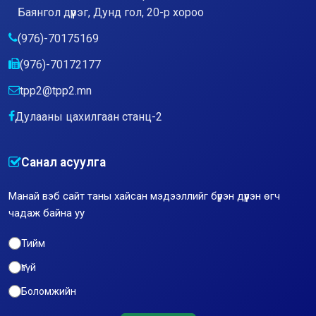
Баянгол дүүрэг, Дунд гол, 20-р хороо
(976)-70175169
(976)-70172177
tpp2@tpp2.mn
Дулааны цахилгаан станц-2
Санал асуулга
Манай вэб сайт таны хайсан мэдээллийг бүрэн дүүрэн өгч
чадаж байна уу
Тийм
Үгүй
Боломжийн