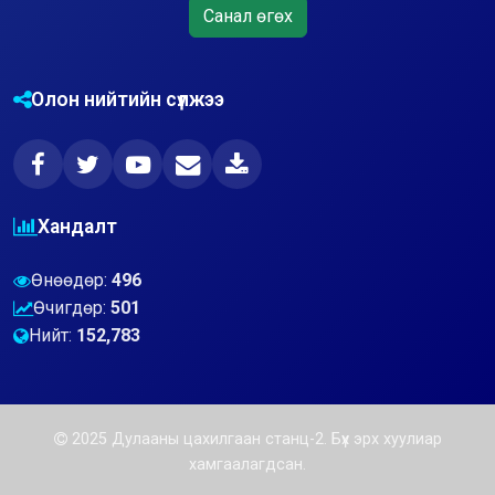
Санал өгөх
Олон нийтийн сүлжээ
Хандалт
Өнөөдөр:
496
Өчигдөр:
501
Нийт:
152,783
2025 Дулааны цахилгаан станц-2. Бүх эрх хуулиар
хамгаалагдсан.