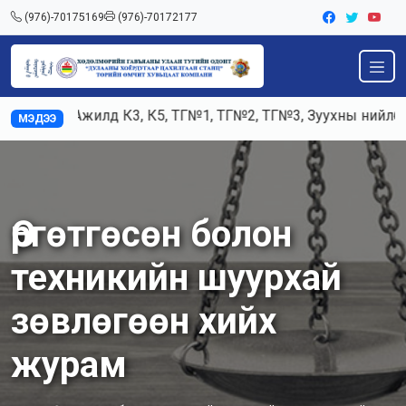
(976)-70175169
(976)-70172177
Ажилд К3, К5, ТГ№1, ТГ№2, ТГ№3, Зуухны нийлбэр 
МЭДЭЭ
Өргөтгөсөн болон
техникийн шуурхай
зөвлөгөөн хийх
журам