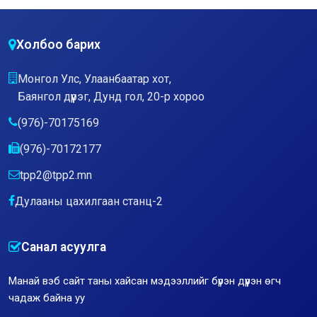
Холбоо барих
Монгол Улс, Улаанбаатар хот,
Баянгол дүүрэг, Дунд гол, 20-р хороо
(976)-70175169
(976)-70172177
tpp2@tpp2.mn
Дулааны цахилгаан станц-2
Санал асуулга
Манай вэб сайт таны хайсан мэдээллийг бүрэн дүүрэн өгч
чадаж байна уу