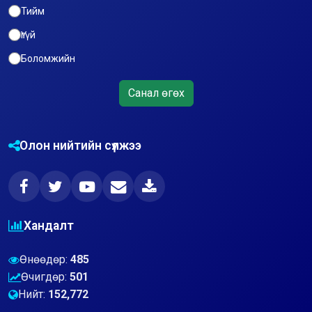
Тийм
Үгүй
Боломжийн
Санал өгөх
Олон нийтийн сүлжээ
Хандалт
Өнөөдөр:
485
Өчигдөр:
501
Нийт:
152,772