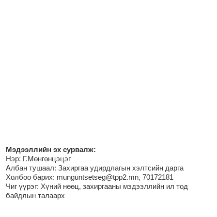
М
эдээллийн эх сурвалж:
Нэр:
Г.Мөнгөнцэцэг
Албан тушаал: Захиргаа удирдлагын хэлтсийн дарга
Холбоо барих: munguntsetseg@tpp2.mn, 70172181
Чиг үүрэг:
Хүний нөөц, захиргааны мэдээллийн ил тод
байдлын талаарх