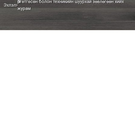
Өргөтгөсөн болон техникийн шуурхай зөвлөгөөн хийх
Эхлэл
журам