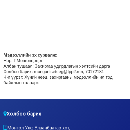
М
эдээллийн эх сурвалж:
Нэр:
Г.Мөнгөнцэцэг
Албан тушаал: Захиргаа удирдлагын хэлтсийн дарга
Холбоо барих: munguntsetseg@tpp2.mn, 70172181
Чиг үүрэг:
Хүний нөөц, захиргааны мэдээллийн ил тод
байдлын талаарх
Холбоо барих
Монгол Улс, Улаанбаатар хот,