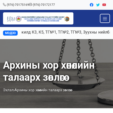
(976)-70175169
(976)-70172177
Ажилд К3, К5, ТГ№1, ТГ№2, ТГ№3, Зуухны нийлбэр а
МЭДЭЭ
Архины хор хөнөөлийн
талаарх зөвлөгөө
Эхлэл
Архины хор хөнөөлийн талаарх зөвлөгөө