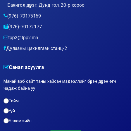
Баянгол дүүрэг, Дунд гол, 20-р хороо
(976)-70175169
(976)-70172177
tpp2@tpp2.mn
Дулааны цахилгаан станц-2
Санал асуулга
Манай вэб сайт таны хайсан мэдээллийг бүрэн дүүрэн өгч
чадаж байна уу
Тийм
Үгүй
Боломжийн