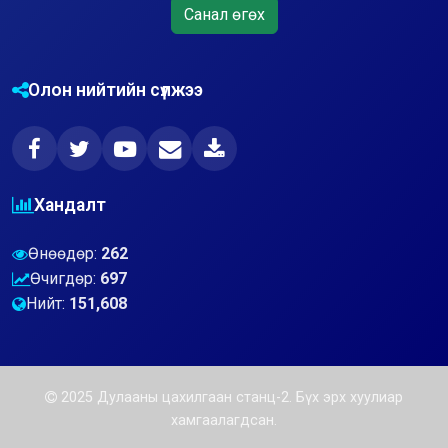
Санал өгөх
Олон нийтийн сүлжээ
Хандалт
Өнөөдөр:
262
Өчигдөр:
697
Нийт:
151,608
2025 Дулааны цахилгаан станц-2. Бүх эрх хуулиар
хамгаалагдсан.