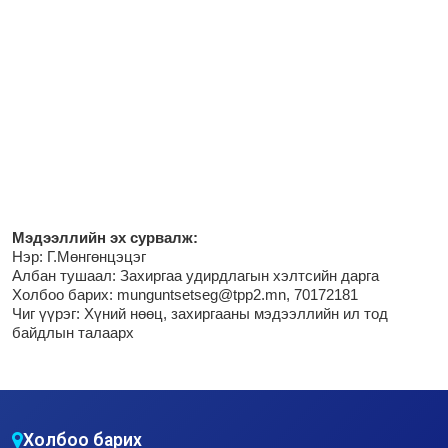
М
эдээллийн эх сурвалж:
Нэр:
Г.Мөнгөнцэцэг
Албан тушаал: Захиргаа удирдлагын хэлтсийн дарга
Холбоо барих: munguntsetseg@tpp2.mn, 70172181
Чиг үүрэг:
Хүний нөөц, захиргааны мэдээллийн ил тод
байдлын талаарх
Холбоо барих