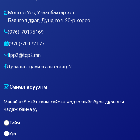
Монгол Улс, Улаанбаатар хот,
Баянгол дүүрэг, Дунд гол, 20-р хороо
(976)-70175169
(976)-70172177
tpp2@tpp2.mn
Дулааны цахилгаан станц-2
Санал асуулга
Манай вэб сайт таны хайсан мэдээллийг бүрэн дүүрэн өгч
чадаж байна уу
Тийм
Үгүй