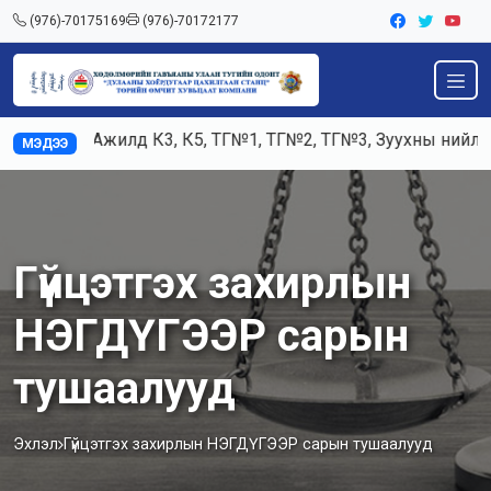
(976)-70175169
(976)-70172177
Ажилд К3, К5, ТГ№1, ТГ№2, ТГ№3, Зуухны нийлбэр 
МЭДЭЭ
Гүйцэтгэх захирлын
НЭГДҮГЭЭР сарын
тушаалууд
Эхлэл
Гүйцэтгэх захирлын НЭГДҮГЭЭР сарын тушаалууд