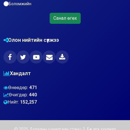
Боломжийн
Санал өгөх
Олон нийтийн сүлжээ
Хандалт
Өнөөдөр:
471
Өчигдөр:
440
Нийт:
152,257
2025 Дулааны цахилгаан станц-2. Бүх эрх хуулиар