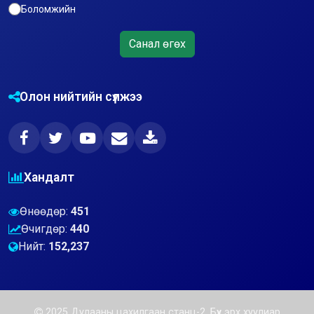
Боломжийн
Санал өгөх
Олон нийтийн сүлжээ
Хандалт
Өнөөдөр:
451
Өчигдөр:
440
Нийт:
152,237
2025 Дулааны цахилгаан станц-2. Бүх эрх хуулиар