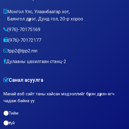
Монгол Улс, Улаанбаатар хот,
Баянгол дүүрэг, Дунд гол, 20-р хороо
(976)-70175169
(976)-70172177
tpp2@tpp2.mn
Дулааны цахилгаан станц-2
Санал асуулга
Манай вэб сайт таны хайсан мэдээллийг бүрэн дүүрэн өгч
чадаж байна уу
Тийм
Үгүй