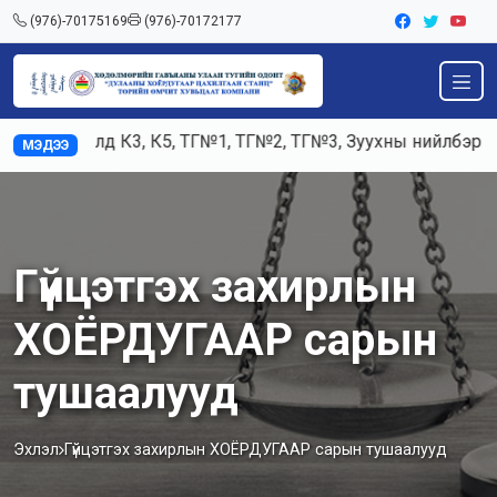
(976)-70175169
(976)-70172177
Ажилд К3, К5, ТГ№1, ТГ№2, ТГ№3, Зуухны нийлбэр ача
МЭДЭЭ
Гүйцэтгэх захирлын
ХОЁРДУГААР сарын
тушаалууд
Эхлэл
Гүйцэтгэх захирлын ХОЁРДУГААР сарын тушаалууд