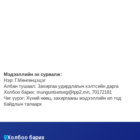
М
эдээллийн эх сурвалж:
Нэр:
Г.Мөнгөнцэцэг
Албан тушаал: Захиргаа удирдлагын хэлтсийн дарга
Холбоо барих: munguntsetseg@tpp2.mn, 70172181
Чиг үүрэг:
Хүний нөөц, захиргааны мэдээллийн ил тод
байдлын талаарх
Холбоо барих