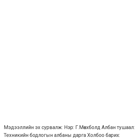
Мэдээллийн эх сурвалж: Нэр: Г.Мөнхболд Албан тушаал:
Техникийн бодлогын албаны дарга Холбоо барих: