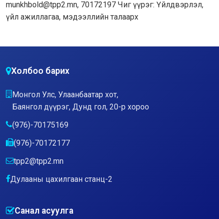
munkhbold@tpp2.mn, 70172197 Чиг үүрэг: Үйлдвэрлэл,
үйл ажиллагаа, мэдээллийн талаарх
Холбоо барих
Монгол Улс, Улаанбаатар хот,
Баянгол дүүрэг, Дунд гол, 20-р хороо
(976)-70175169
(976)-70172177
tpp2@tpp2.mn
Дулааны цахилгаан станц-2
Санал асуулга