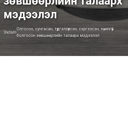
зөвшөөрлийн талаарх
мэдээлэл
Олгосон, сунгасан, түдгэлзүүлсэн, сэргээсэн, хүчингүй
Эхлэл
болгосон зөвшөөрлийн талаарх мэдээлэл