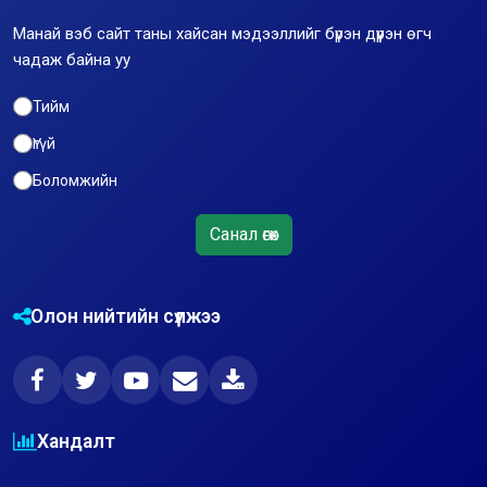
Манай вэб сайт таны хайсан мэдээллийг бүрэн дүүрэн өгч
чадаж байна уу
Тийм
Үгүй
Боломжийн
Санал өгөх
Олон нийтийн сүлжээ
Хандалт