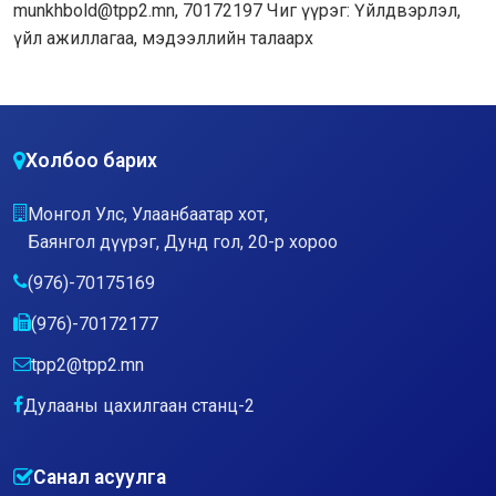
munkhbold@tpp2.mn, 70172197 Чиг үүрэг: Үйлдвэрлэл,
үйл ажиллагаа, мэдээллийн талаарх
Холбоо барих
Монгол Улс, Улаанбаатар хот,
Баянгол дүүрэг, Дунд гол, 20-р хороо
(976)-70175169
(976)-70172177
tpp2@tpp2.mn
Дулааны цахилгаан станц-2
Санал асуулга