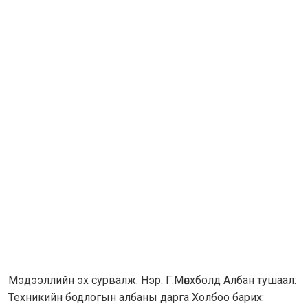
Мэдээллийн эх сурвалж: Нэр: Г.Мөнхболд Албан тушаал:
Техникийн бодлогын албаны дарга Холбоо барих: