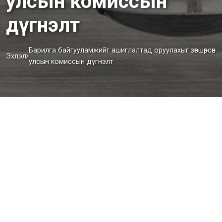
улсын комиссын
дүгнэлт
Барилга байгууламжийг ашиглалтад оруулахыг зөвшөөрсөн
Эхлэл
улсын комиссын дүгнэлт