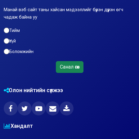
Манай вэб сайт таны хайсан мэдээллийг бүрэн дүүрэн өгч
чадаж байна уу
Тийм
Үгүй
Боломжийн
Санал өгөх
Олон нийтийн сүлжээ
Хандалт