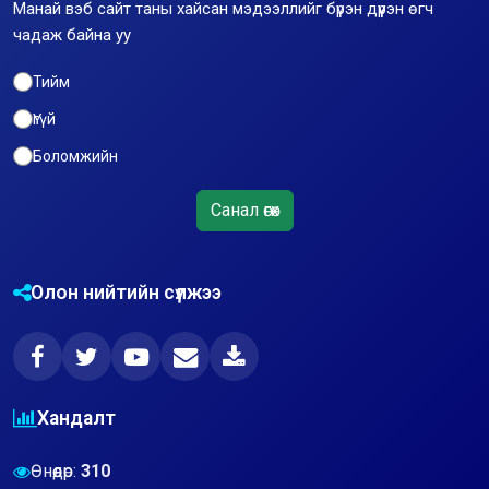
Манай вэб сайт таны хайсан мэдээллийг бүрэн дүүрэн өгч
чадаж байна уу
Тийм
Үгүй
Боломжийн
Санал өгөх
Олон нийтийн сүлжээ
Хандалт
Өнөөдөр:
310