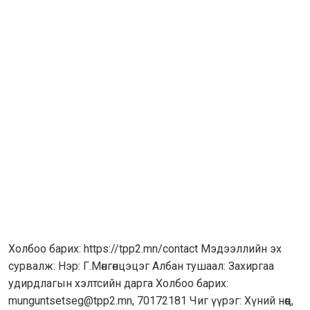
Холбоо барих: https://tpp2.mn/contact Мэдээллийн эх
сурвалж: Нэр: Г.Мөнгөнцэцэг Албан тушаал: Захиргаа
удирдлагын хэлтсийн дарга Холбоо барих:
munguntsetseg@tpp2.mn, 70172181 Чиг үүрэг: Хүний нөөц,