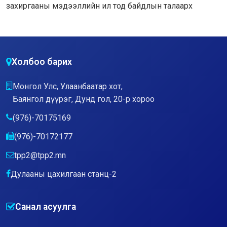
захиргааны мэдээллийн ил тод байдлын талаарх
Холбоо барих
Монгол Улс, Улаанбаатар хот,
Баянгол дүүрэг, Дунд гол, 20-р хороо
(976)-70175169
(976)-70172177
tpp2@tpp2.mn
Дулааны цахилгаан станц-2
Санал асуулга