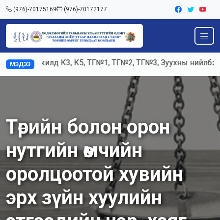
(976)-70175169
(976)-70172177
Ажилд К3, К5, ТГ№1, ТГ№2, ТГ№3, Зуухны нийлбэр ач
МЭДЭЭ
Төрийн болон орон
нутгийн өмчийн
оролцоотой хувийн
эрх зүйн хуулийн