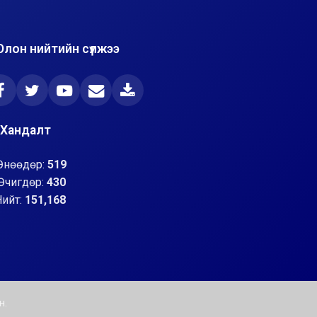
Олон нийтийн сүлжээ
Хандалт
Өнөөдөр:
519
Өчигдөр:
430
Нийт:
151,168
н.