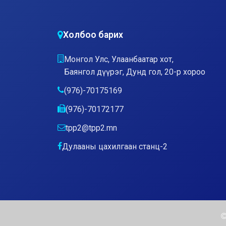
Холбоо барих
Монгол Улс, Улаанбаатар хот,
Баянгол дүүрэг, Дунд гол, 20-р хороо
(976)-70175169
(976)-70172177
tpp2@tpp2.mn
Дулааны цахилгаан станц-2