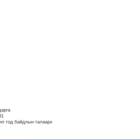
дарга
81
ил тод байдлын талаарх