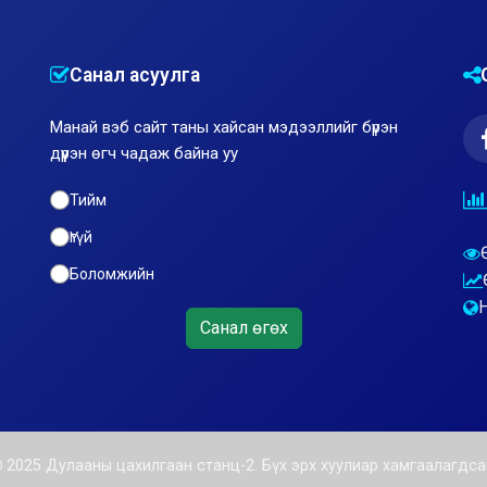
Санал асуулга
Манай вэб сайт таны хайсан мэдээллийг бүрэн
дүүрэн өгч чадаж байна уу
Тийм
Үгүй
Боломжийн
Санал өгөх
2025 Дулааны цахилгаан станц-2. Бүх эрх хуулиар хамгаалагдса