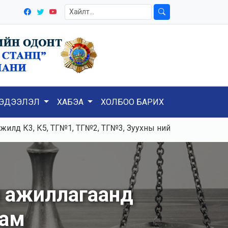
ЭДЭЭЛЭЛ
ХАБЭА
ХОЛБОО БАРИХ
К3, К5, ТГ№1, ТГ№2, ТГ№3, Зуухны нийлбэр ачаалал 120-12
л ажиллагаанд
рам