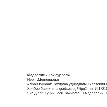
М
эдээллийн эх сурвалж:
Нэр:
Г.Мөнгөнцэцэг
Албан тушаал: Захиргаа удирдлагын хэлтсийн 
Холбоо барих: munguntsetseg@tpp2.mn, 701721
Чиг үүрэг:
Хүний нөөц, захиргааны мэдээллийн 