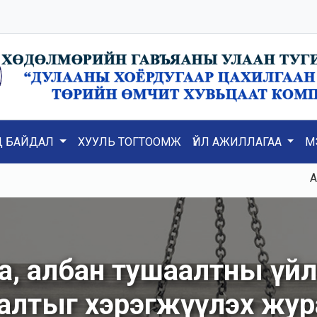
Д БАЙДАЛ
ХУУЛЬ ТОГТООМЖ
ҮЙЛ АЖИЛЛАГАА
М
Ажилд 
га, албан тушаалтны үй
налтыг хэрэгжүүлэх жу