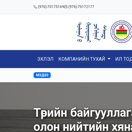
(976)-70175169
(976)-70172177
ЭХЛЭЛ
КОМПАНИЙН ТУХАЙ
ИЛ ТО
МЭДЭЭ
Төрийн байгуулла
олон нийтийн хя