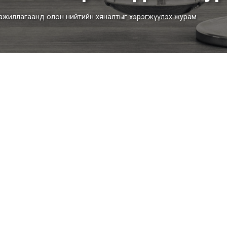
л ажиллагаанд олон нийтийн хяналтыг хэрэгжүүлэх журам