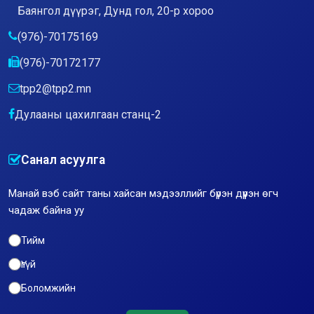
Баянгол дүүрэг, Дунд гол, 20-р хороо
(976)-70175169
(976)-70172177
tpp2@tpp2.mn
Дулааны цахилгаан станц-2
Санал асуулга
Манай вэб сайт таны хайсан мэдээллийг бүрэн дүүрэн өгч
чадаж байна уу
Тийм
Үгүй
Боломжийн