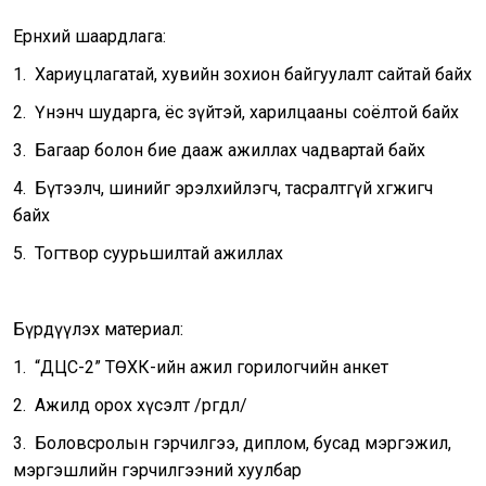
Ерөнхий шаардлага:
1. Хариуцлагатай, хувийн зохион байгуулалт сайтай байх
2. Үнэнч шударга, ёс зүйтэй, харилцааны соёлтой байх
3. Багаар болон бие дааж ажиллах чадвартай байх
4. Бүтээлч, шинийг эрэлхийлэгч, тасралтгүй хөгжигч
байх
5. Тогтвор суурьшилтай ажиллах
Бүрдүүлэх материал:
1. “ДЦС-2” ТӨХК-ийн ажил горилогчийн анкет
2. Ажилд орох хүсэлт /өргөдөл/
3. Боловсролын гэрчилгээ, диплом, бусад мэргэжил,
мэргэшлийн гэрчилгээний хуулбар