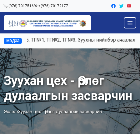
(976)-70175169
(976)-70172177
д К3, К5, ТГ№1, ТГ№2, ТГ№3, Зуухны нийлбэр ачаалал 120-
МЭДЭЭ
Зуухан цех - Өрлөг
дулаалгын засварчин
Эхлэл
Зуухан цех - Өрлөг дулаалгын засварчин