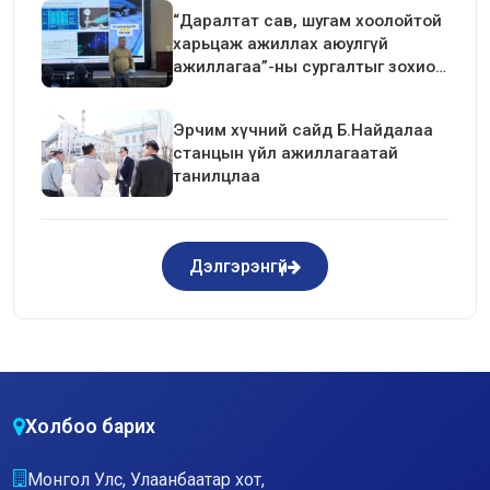
хийлээ
“Даралтат сав, шугам хоолойтой
харьцаж ажиллах аюулгүй
ажиллагаа”-ны сургалтыг зохион
байгуулав.
Эрчим хүчний сайд Б.Найдалаа
станцын үйл ажиллагаатай
танилцлаа
Дэлгэрэнгүй
Холбоо барих
Монгол Улс, Улаанбаатар хот,