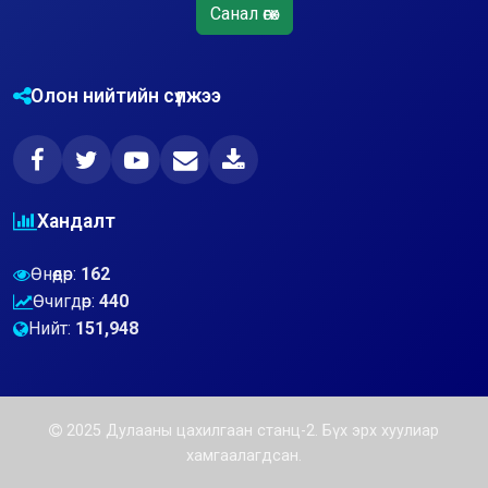
Санал өгөх
Олон нийтийн сүлжээ
Хандалт
Өнөөдөр:
162
Өчигдөр:
440
Нийт:
151,948
2025 Дулааны цахилгаан станц-2. Бүх эрх хуулиар
хамгаалагдсан.