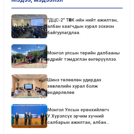
"ДЦС-2" ТӨХК-ийн нийт ажилтан,
албан хаагчдын хурал зохион
байгуулагдлаа.
Монгол улсын төрийн далбааны
өдрийг тэмдэглэн өнгөрүүллээ.
Шинэ төлөөлөн удирдах
зөвлөлийн хурал болж
өндөрлөлөө
Монгол Улсын ерөнхийлөгч
У.Хүрэлсүх эрчим хүчний
салбарын ажилтан, албан
хаагчдын төлөөлөлтэй уулзалт