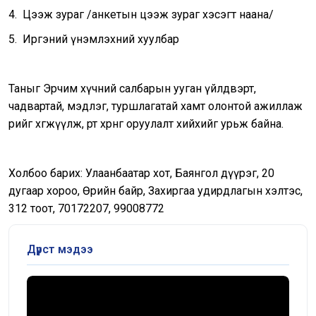
4. Цээж зураг /анкетын цээж зураг хэсэгт наана/
5. Иргэний үнэмлэхний хуулбар
Таныг Эрчим хүчний салбарын ууган үйлдвэрт,
чадвартай, мэдлэг, туршлагатай хамт олонтой ажиллаж
өөрийгөө хөгжүүлж, өөртөө хөрөнгө оруулалт хийхийг урьж байна.
Холбоо барих: Улаанбаатар хот, Баянгол дүүрэг, 20
дугаар хороо, Өөрийн байр, Захиргаа удирдлагын хэлтэс,
312 тоот, 70172207, 99008772
Дүрст мэдээ