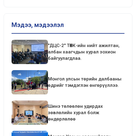
Мэдээ, мэдээлэл
"ДЦС-2" ТӨХК-ийн нийт ажилтан,
албан хаагчдын хурал зохион
байгуулагдлаа.
Монгол улсын төрийн далбааны
өдрийг тэмдэглэн өнгөрүүллээ.
Шинэ төлөөлөн удирдах
зөвлөлийн хурал болж
өндөрлөлөө