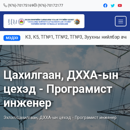
(976)-70175169
(976)-70172177
Ажилд К3, К5, ТГ№1, ТГ№2, ТГ№3, Зуухны нийлбэр ачаалал
МЭДЭЭ
Цахилгаан, ДХХА-ын
цехэд - Програмист
инженер
Эхлэл
Цахилгаан, ДХХА-ын цехэд - Програмист инженер