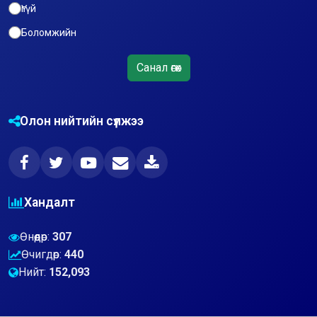
Үгүй
Боломжийн
Санал өгөх
Олон нийтийн сүлжээ
Хандалт
Өнөөдөр:
307
Өчигдөр:
440
Нийт:
152,093