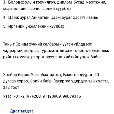
3. Боловсролын гэрчилгээ, диплом, бусад мэргэжил,
мэргэшлийн гэрчилгээний хуулбар
4. Цээж зураг /анкетын цээж зураг хэсэгт наана/
5. Иргэний үнэмлэхний хуулбар
Таныг Эрчим хүчний салбарын ууган үйлдвэрт,
чадвартай, мэдлэг, туршлагатай хамт олонтой ажиллаж
өөрийгөө хөгжүүлж, өөртөө хөрөнгө оруулалт хийхийг урьж байна.
Холбоо барих: Улаанбаатар хот, Баянгол дүүрэг, 20
дугаар хороо, Өөрийн байр, Захиргаа удирдлагын хэлтэс,
312 тоот
Утас: 70172197+208, 91120909, 99079316
Дүрст мэдээ