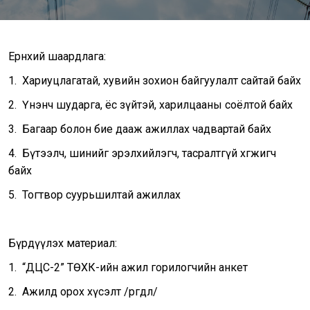
Ерөнхий шаардлага:
1. Хариуцлагатай, хувийн зохион байгуулалт сайтай байх
2. Үнэнч шударга, ёс зүйтэй, харилцааны соёлтой байх
3. Багаар болон бие дааж ажиллах чадвартай байх
4. Бүтээлч, шинийг эрэлхийлэгч, тасралтгүй хөгжигч
байх
5. Тогтвор суурьшилтай ажиллах
Бүрдүүлэх материал:
1. “ДЦС-2” ТӨХК-ийн ажил горилогчийн анкет
2. Ажилд орох хүсэлт /өргөдөл/