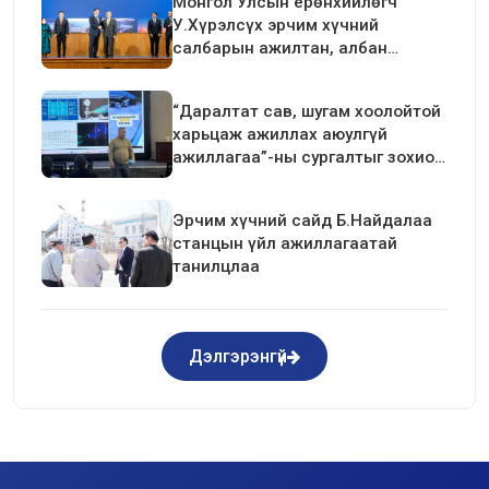
Монгол Улсын ерөнхийлөгч
У.Хүрэлсүх эрчим хүчний
салбарын ажилтан, албан
хаагчдын төлөөлөлтэй уулзалт
хийлээ
“Даралтат сав, шугам хоолойтой
харьцаж ажиллах аюулгүй
ажиллагаа”-ны сургалтыг зохион
байгуулав.
Эрчим хүчний сайд Б.Найдалаа
станцын үйл ажиллагаатай
танилцлаа
Дэлгэрэнгүй