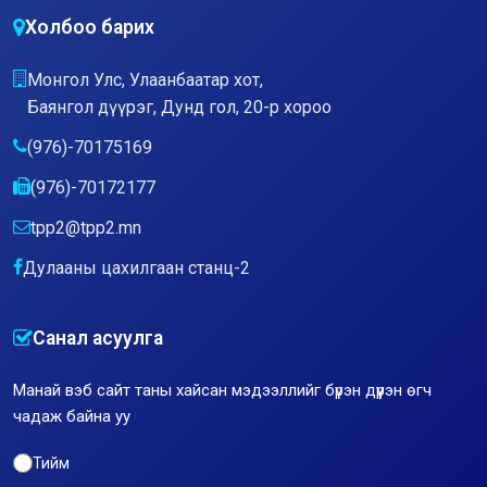
Холбоо барих
Монгол Улс, Улаанбаатар хот,
Баянгол дүүрэг, Дунд гол, 20-р хороо
(976)-70175169
(976)-70172177
tpp2@tpp2.mn
Дулааны цахилгаан станц-2
Санал асуулга
Манай вэб сайт таны хайсан мэдээллийг бүрэн дүүрэн өгч
чадаж байна уу
Тийм