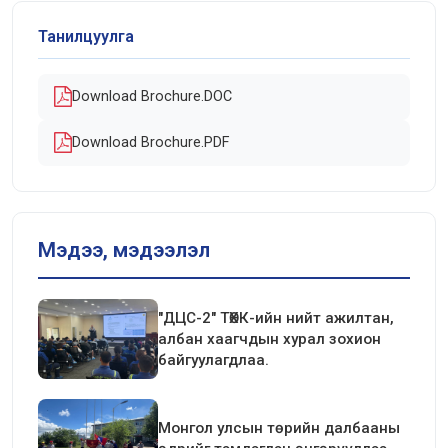
Танилцуулга
Download Brochure.DOC
Download Brochure.PDF
Мэдээ, мэдээлэл
"ДЦС-2" ТӨХК-ийн нийт ажилтан,
албан хаагчдын хурал зохион
байгуулагдлаа.
Монгол улсын төрийн далбааны