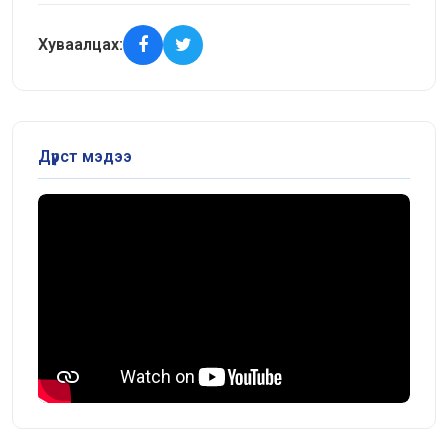
Хуваалцах:
Дүрст мэдээ