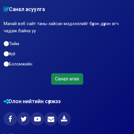
Санал асуулга
Манай вэб сайт таны хайсан мэдээллийг бүрэн дүүрэн өгч
чадаж байна уу
Тийм
Үгүй
Боломжийн
Санал өгөх
Олон нийтийн сүлжээ