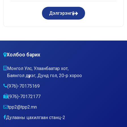
Дэлгэрэнгүй
Холбоо барих
Монгол Улс, Улаанбаатар хот,
Баянгол дүүрэг, Дунд гол, 20-р хороо
(976)-70175169
(976)-70172177
tpp2@tpp2.mn
Дулааны цахилгаан станц-2