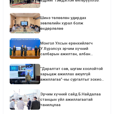
өдрийг тэмдэглэн өнгөрүүллээ.
Шинэ төлөөлөн удирдах
зөвлөлийн хурал болж
өндөрлөлөө
Монгол Улсын ерөнхийлөгч
У.Хүрэлсүх эрчим хүчний
салбарын ажилтан, албан
хаагчдын төлөөлөлтэй уулзалт
хийлээ
“Даралтат сав, шугам хоолойтой
харьцаж ажиллах аюулгүй
ажиллагаа”-ны сургалтыг зохион
байгуулав.
Эрчим хүчний сайд Б.Найдалаа
станцын үйл ажиллагаатай
танилцлаа