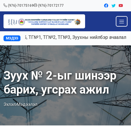
(976)-70175169
(976)-70172177
д К3, К5, ТГ№1, ТГ№2, ТГ№3, Зуухны нийлбэр ачаалал 120-
МЭДЭЭ
Зуух № 2-ыг шинээр
барих, угсрах ажил
Эхлэл
Мэдээлэл