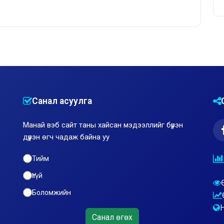
Санал асуулга
Манай вэб сайт таны хайсан мэдээллийг бүрэн
дүүрэн өгч чадаж байна уу
Тийм
Үгүй
Боломжийн
Санал өгөх