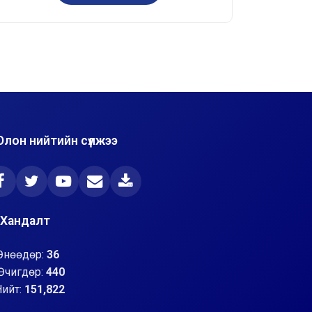
Олон нийтийн сүлжээ
Хандалт
Өнөөдөр:
36
Өчигдөр:
440
Нийт:
151,822