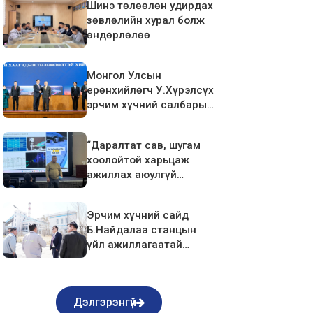
Шинэ төлөөлөн удирдах
зөвлөлийн хурал болж
өндөрлөлөө
Монгол Улсын
ерөнхийлөгч У.Хүрэлсүх
эрчим хүчний салбарын
ажилтан, албан
хаагчдын төлөөлөлтэй
“Даралтат сав, шугам
уулзалт хийлээ
хоолойтой харьцаж
ажиллах аюулгүй
ажиллагаа”-ны
сургалтыг зохион
Эрчим хүчний сайд
байгуулав.
Б.Найдалаа станцын
үйл ажиллагаатай
танилцлаа
Дэлгэрэнгүй