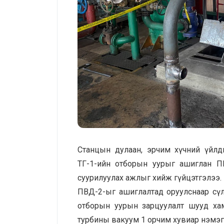
Станцын дулаан, эрчим хүчний үйлд
ТГ-1-ийн отборын уурыг ашиглан П
суурилуулах ажлыг хийж гүйцэтгэлээ.
ПВД-2-ыг ашиглалтад оруулснаар сү
отборын уурын зарцуулалт шууд хама
турбины вакуум 1 орчим хувиар нэмэгд