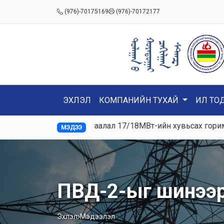
(976)-70175169
(976)-70172177
ЭХЛЭЛ
КОМПАНИЙН ТУХАЙ
ИЛ ТО
н/ц, Цахилгаан ачаалал 17/18МВт-ийн хувьсах горимтой аж
МЭДЭЭ
ПВД-2-ыг шинээр 
Эхлэл
Мэдээлэл