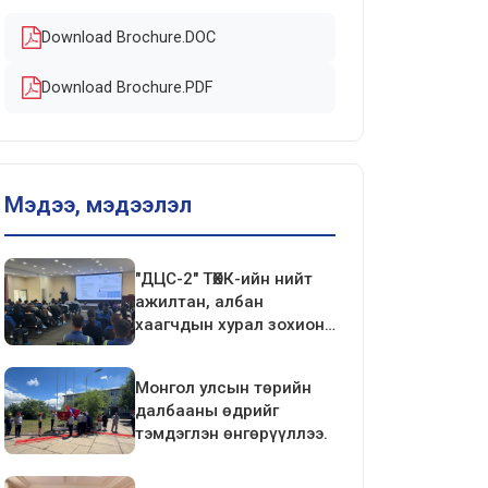
Download Brochure.DOC
Download Brochure.PDF
Мэдээ, мэдээлэл
"ДЦС-2" ТӨХК-ийн нийт
ажилтан, албан
хаагчдын хурал зохион
байгуулагдлаа.
Монгол улсын төрийн
далбааны өдрийг
тэмдэглэн өнгөрүүллээ.