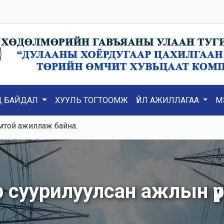
Д БАЙДАЛ
ХУУЛЬ ТОГТООМЖ
ҮЙЛ АЖИЛЛАГАА
М
иллаж байна.
суурилуулсан ажлын үр 