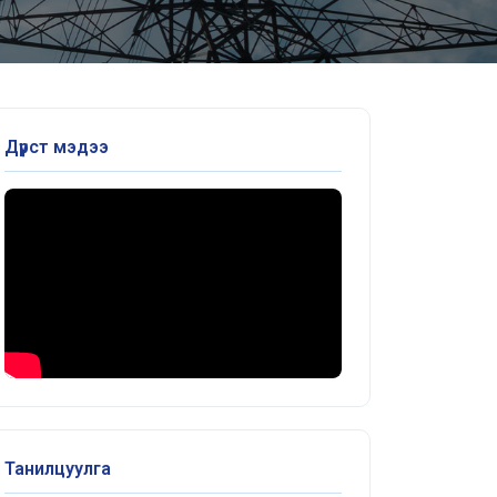
Дүрст мэдээ
Танилцуулга