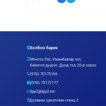
Холбоо барих
Монгол Улс, Улаанбаатар хот,
Баянгол дүүрэг, Дунд гол, 20-р хороо
(976)-70175169
(976)-70172177
tpp2@tpp2.mn
Дулааны цахилгаан станц-2