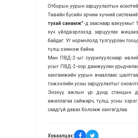
Отборын уурын зарцуулалтын өсөлтий
Төвийн бүсийн эрчим хүчний системи
тухай санамж”
-д зааснаар вакуумыг 
хүч үйлдвэрлэхэд зарцуулах жишмэ
байдаг. Уг нормчлолд тулгуурлан тоо
түлш хэмнэж байна.
Мөн ПВД-2-ыг суурилуулснаар өвлий
усыг ПВД-2-оор дамжуулан урьдчилан
хангамжийн уурын ачааллаас шалтгаа
тэжээлийн усны зарцуулалтыг оновчто
Энэхүү ажлын үр дүнд станцын ду
ажиллагаа сайжирч, түлш, усны хэрэ
саадгүй давах боломж хангагдлаа.
Хуваалцах: