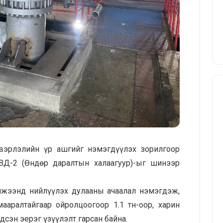
вэрлэлийн үр ашгийг нэмэгдүүлэх зорилгоор
ВД-2 (Өндөр даралтын халаагуур)-ыг шинээр
лжээнд нийлүүлэх дулааны ачаалал нэмэгдэж,
аралтайгаар ойролцоогоор 1.1 тн-оор, харин
сэн эерэг үзүүлэлт гарсан байна.