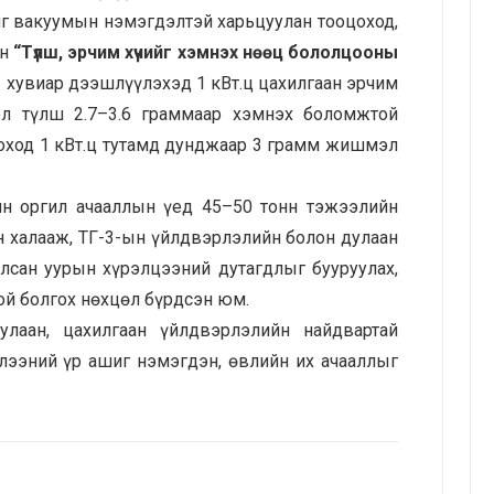
г вакуумын нэмэгдэлтэй харьцуулан тооцоход,
йн
“Түлш, эрчим хүчийг хэмнэх нөөц бололцооны
1 хувиар дээшлүүлэхэд 1 кВт.ц цахилгаан эрчим
л түлш 2.7–3.6 граммаар хэмнэх боломжтой
цоход 1 кВт.ц тутамд дунджаар 3 грамм жишмэл
н оргил ачааллын үед 45–50 тонн тэжээлийн
 халааж, ТГ-3-ын үйлдвэрлэлийн болон дулаан
лсан уурын хүрэлцээний дутагдлыг бууруулах,
й болгох нөхцөл бүрдсэн юм.
лаан, цахилгаан үйлдвэрлэлийн найдвартай
глээний үр ашиг нэмэгдэн, өвлийн их ачааллыг