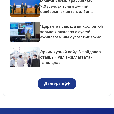
Монгол Улсын ерөнхийлөгч
У.Хүрэлсүх эрчим хүчний
салбарын ажилтан, албан
хаагчдын төлөөлөлтэй уулзалт
хийлээ
“Даралтат сав, шугам хоолойтой
харьцаж ажиллах аюулгүй
ажиллагаа”-ны сургалтыг зохион
байгуулав.
Эрчим хүчний сайд Б.Найдалаа
станцын үйл ажиллагаатай
танилцлаа
Дэлгэрэнгүй