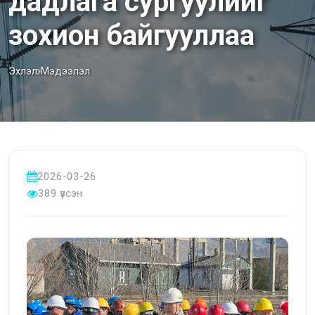
дадлага сургуулийг
зохион байгууллаа
Эхлэл
Мэдээлэл
2026-03-26
389 үзсэн