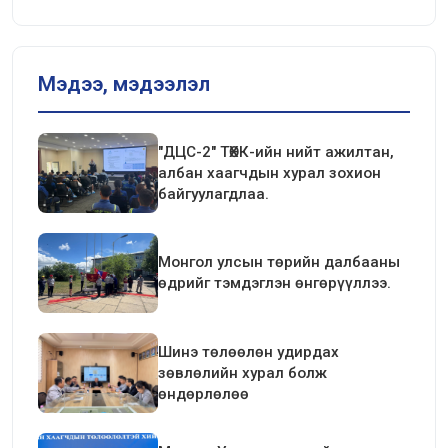
Мэдээ, мэдээлэл
"ДЦС-2" ТӨХК-ийн нийт ажилтан,
албан хаагчдын хурал зохион
байгуулагдлаа.
Монгол улсын төрийн далбааны
өдрийг тэмдэглэн өнгөрүүллээ.
Шинэ төлөөлөн удирдах
зөвлөлийн хурал болж
өндөрлөлөө