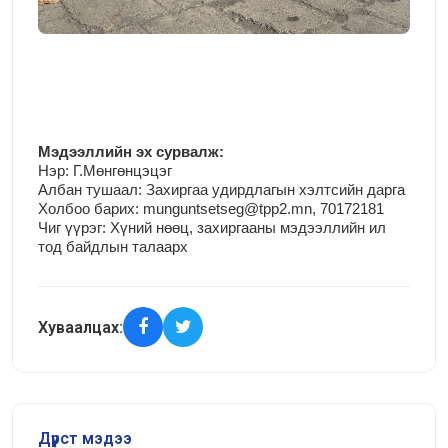
М
эдээллийн эх сурвалж:
Нэр:
Г.Мөнгөнцэцэг
Албан тушаал: Захиргаа удирдлагын хэлтсийн дарга
Холбоо барих: munguntsetseg@tpp2.mn, 70172181
Чиг үүрэг:
Хүний нөөц, захиргааны мэдээллийн ил
тод байдлын талаарх
Хуваалцах:
Дүрст мэдээ