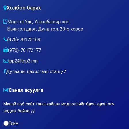
Холбоо барих
Монгол Улс, Улаанбаатар хот,
Баянгол дүүрэг, Дунд гол, 20-р хороо
(976)-70175169
(976)-70172177
tpp2@tpp2.mn
Дулааны цахилгаан станц-2
Санал асуулга
Манай вэб сайт таны хайсан мэдээллийг бүрэн дүүрэн өгч
чадаж байна уу
Тийм