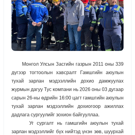
Монгол Улсын Засгийн газрын 2011 оны 339
дүгээр тогтоолын хавсралт Гамшгийн аюулын
тухай зарлан мэдээллийн дохио дамжуулах
журмын дагуу Тус компани нь 2026 оны 03 дугаар
сарын 26-ны өдрийн 16:00 цагт гамшгийн аюулын
тухай зарлан мэдээллийн дохиогоор ажиллах
дадлага сургуулий
г
зохион байгууллаа.
Уг сургалт нь гамшгийн аюулын тухай
зарлан мэдээллийг бүх нийтэд үнэн зөв, шуурхай