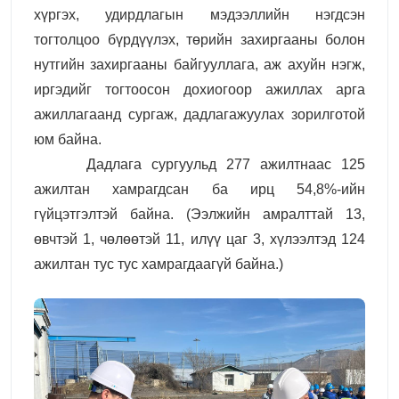
хүргэх, удирдлагын мэдээллийн нэгдсэн
тогтолцоо бүрдүүлэх, төрийн захиргааны болон
нутгийн захиргааны байгууллага, аж ахуйн нэгж,
иргэдийг тогтоосон дохиогоор ажиллах арга
ажиллагаанд сургаж, дадлагажуулах зорилготой
юм байна.
Дадлага сургуульд 277 ажилтнаас 125
ажилтан хамрагдсан ба ирц 54,8
%-ийн
гүйцэтгэлтэй байна.
(
Э
элжийн амралттай 13,
өвчтэй 1, чөлөөтэй 11, илүү цаг 3, хүлээлтэд 124
ажилтан тус тус хамрагдаагүй байна.)