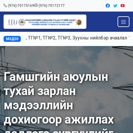
(976)-70175169
(976)-70172177
, К5, ТГ№1, ТГ№2, ТГ№3, Зуухны нийлбэр ачаалал 120-125т
МЭДЭЭ
Гамшгийн аюулын
тухай зарлан
мэдээллийн
дохиогоор ажиллах