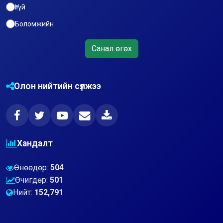
Үгүй
Боломжийн
Санал өгөх
Олон нийтийн сүлжээ
Хандалт
Өнөөдөр:
504
Өчигдөр:
501
Нийт:
152,791