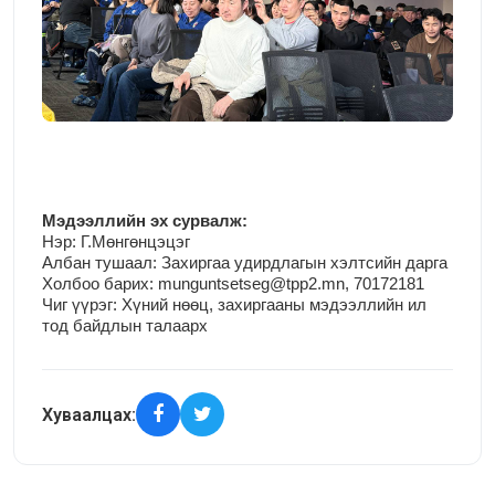
М
эдээллийн эх сурвалж:
Нэр:
Г.Мөнгөнцэцэг
Албан тушаал: Захиргаа удирдлагын хэлтсийн дарга
Холбоо барих: munguntsetseg@tpp2.mn, 70172181
Чиг үүрэг:
Хүний нөөц, захиргааны мэдээллийн ил
тод байдлын талаарх
Хуваалцах: