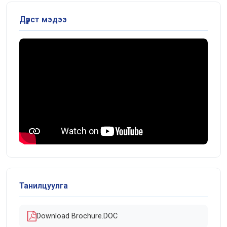
Дүрст мэдээ
Танилцуулга
Download Brochure.DOC