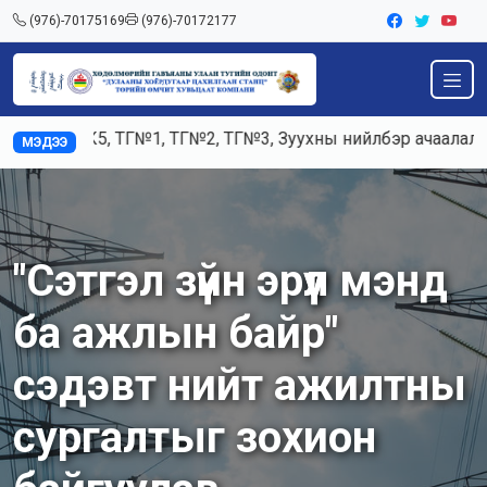
(976)-70175169
(976)-70172177
3, К5, ТГ№1, ТГ№2, ТГ№3, Зуухны нийлбэр ачаалал 120-125
МЭДЭЭ
"Сэтгэл зүйн эрүүл мэнд
ба ажлын байр"
сэдэвт нийт ажилтны
сургалтыг зохион