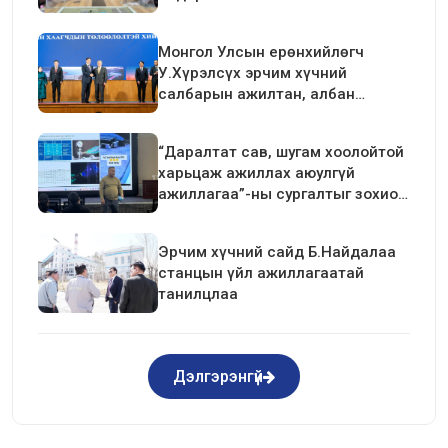
Монгол Улсын ерөнхийлөгч
У.Хүрэлсүх эрчим хүчний
салбарын ажилтан, албан
хаагчдын төлөөлөлтэй уулзалт
хийлээ
“Даралтат сав, шугам хоолойтой
харьцаж ажиллах аюулгүй
ажиллагаа”-ны сургалтыг зохион
байгуулав.
Эрчим хүчний сайд Б.Найдалаа
станцын үйл ажиллагаатай
танилцлаа
Дэлгэрэнгүй