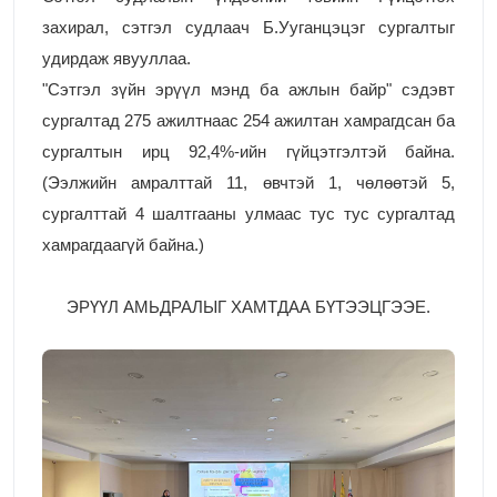
захирал, сэтгэл судлаач Б.Ууганцэцэг сургалтыг
удирдаж явууллаа.
"Сэтгэл зүйн эрүүл мэнд ба ажлын байр" сэдэвт
сургалтад 275 ажилтнаас 254 ажилтан хамрагдсан ба
сургалтын ирц 92,4%-ийн гүйцэтгэлтэй байна.
(Ээлжийн амралттай 11, өвчтэй 1, чөлөөтэй 5,
сургалттай 4 шалтгааны улмаас тус тус сургалтад
хамрагдаагүй байна.)
ЭРҮҮЛ АМЬДРАЛЫГ ХАМТДАА БҮТЭЭЦГЭЭЕ.