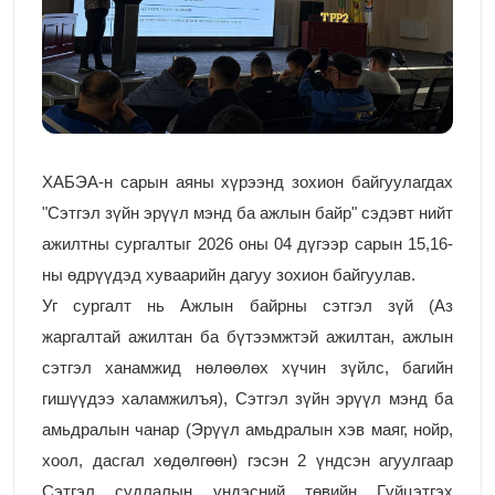
ХАБЭА-н сарын аяны хүрээнд зохион байгуулагдах
"Сэтгэл зүйн эрүүл мэнд ба ажлын байр" сэдэвт нийт
ажилтны сургалтыг 2026 оны 04 дүгээр сарын 15,16-
ны өдрүүдэд хуваарийн дагуу зохион байгуулав.
Уг сургалт нь Ажлын байрны сэтгэл зүй (Аз
жаргалтай ажилтан ба бүтээмжтэй ажилтан, ажлын
сэтгэл ханамжид нөлөөлөх хүчин зүйлс, багийн
гишүүдээ халамжилъя), Сэтгэл зүйн эрүүл мэнд ба
амьдралын чанар (Эрүүл амьдралын хэв маяг, нойр,
хоол, дасгал хөдөлгөөн) гэсэн 2 үндсэн агуулгаар
Сэтгэл судлалын үндэсний төвийн Гүйцэтгэх