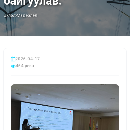
байгуулав.
Эхлэл
Мэдээлэл
2026-04-17
464 үзсэн