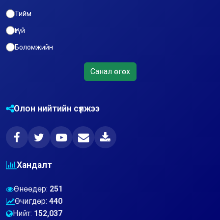
Тийм
Үгүй
Боломжийн
Санал өгөх
Олон нийтийн сүлжээ
Хандалт
Өнөөдөр:
251
Өчигдөр:
440
Нийт:
152,037