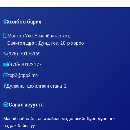
Холбоо барих
Монгол Улс, Улаанбаатар хот,
Баянгол дүүрэг, Дунд гол, 20-р хороо
(976)-70175169
(976)-70172177
tpp2@tpp2.mn
Дулааны цахилгаан станц-2
Санал асуулга
Манай вэб сайт таны хайсан мэдээллийг бүрэн дүүрэн өгч
чадаж байна уу