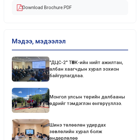
Download Brochure.PDF
Мэдээ, мэдээлэл
"ДЦС-2" ТӨХК-ийн нийт ажилтан,
албан хаагчдын хурал зохион
байгуулагдлаа.
Монгол улсын төрийн далбааны
өдрийг тэмдэглэн өнгөрүүллээ.
Шинэ төлөөлөн удирдах
зөвлөлийн хурал болж
өндөрлөлөө