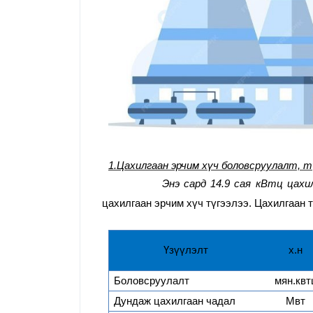
1.Цахилгаан эрчим хүч боловсруулалт, 
Энэ сард 14.
9
сая кВтц цахил
цахилгаан эрчим хүч түгээлээ. Цахилгаан 
Үзүүлэлт
х.н
Боловсруулалт
мян.квт
Дундаж цахилгаан чадал
Мвт