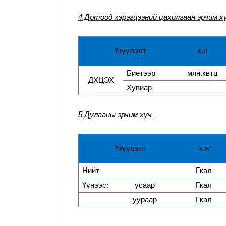
4.Дотоод хэрэгцээний цахилгаан эрчим х
Үзүүлэлт
х.н
Биетээр
мян.квтц
ДХЦЭХ
Хувиар
5.Дулааны эрчим хүч
Үзүүлэлт
х.н
Нийт
Гкал
Үүнээс:
усаар
Гкал
уураар
Гкал