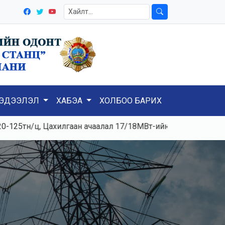
ЭДЭЭЛЭЛ
ХАБЭА
ХОЛБОО БАРИХ
/ц, Цахилгаан ачаалал 17/18МВт-ийн хувьсах горимтой ажи