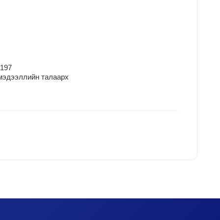
2197
мэдээллийн талаарх