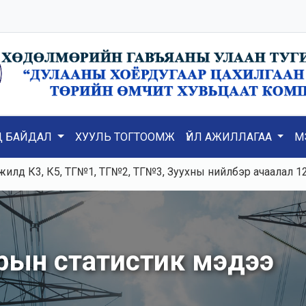
Д БАЙДАЛ
ХУУЛЬ ТОГТООМЖ
ҮЙЛ АЖИЛЛАГАА
М
 К5, ТГ№1, ТГ№2, ТГ№3, Зуухны нийлбэр ачаалал 120-125тн
арын статистик мэдээ