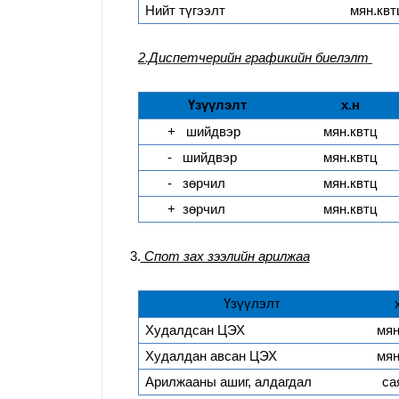
Нийт түгээлт
мян.квт
2.Диспетчерийн графикийн биелэлт
Үзүүлэлт
х.н
+
шийдвэр
мян.квтц
-
шийдвэр
мян.квтц
-
зөрчил
мян.квтц
+
зөрчил
мян.квтц
3.
Спот зах зээлийн арилжаа
Үзүүлэлт
Худалдсан ЦЭХ
мян
Худалдан авсан ЦЭХ
мян
Арилжааны ашиг, алдагдал
са