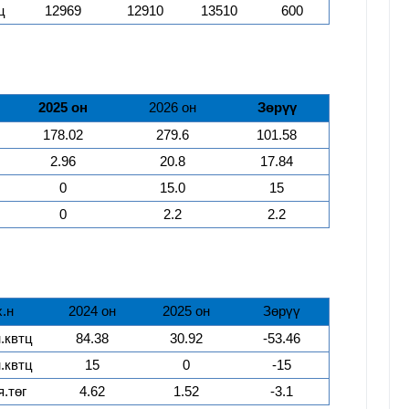
ц
12969
12910
13510
600
20
25
он
202
6
он
Зөрүү
178.02
279.6
101.58
2.96
20.8
17.84
0
15.0
15
0
2.2
2.2
х.н
2024 он
20
25
он
Зөрүү
.квтц
84.38
30.92
-53.46
.квтц
15
0
-15
я.төг
4.62
1.52
-3.1