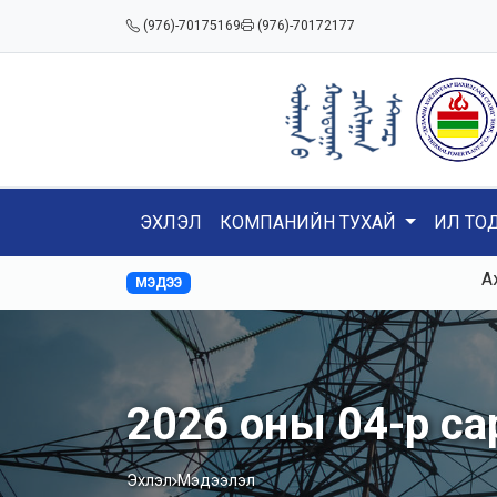
(976)-70175169
(976)-70172177
ЭХЛЭЛ
КОМПАНИЙН ТУХАЙ
ИЛ ТО
Ажилд К3,
МЭДЭЭ
2026 оны 04-р с
Эхлэл
Мэдээлэл