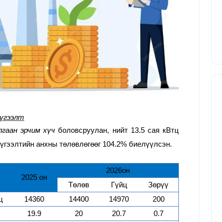
түгээлт
гаан эрчим хүч
боловсруулан,
нийт
13.5
сая кВтц
түгээлтийн анхны төлөвлөгөөг
104.2
% биелүүлсэн.
202
6
он
202
5
он
Төлөв
Гүйц
Зөрүү
ц
14360
14400
14970
200
19.9
20
20.7
0.7