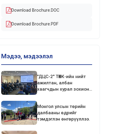
Download Brochure.DOC
Download Brochure.PDF
Мэдээ, мэдээлэл
"ДЦС-2" ТӨХК-ийн нийт
ажилтан, албан
хаагчдын хурал зохион
байгуулагдлаа.
Монгол улсын төрийн
далбааны өдрийг
тэмдэглэн өнгөрүүллээ.