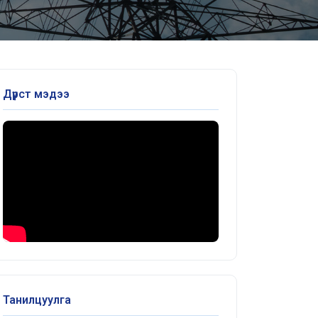
Дүрст мэдээ
Танилцуулга