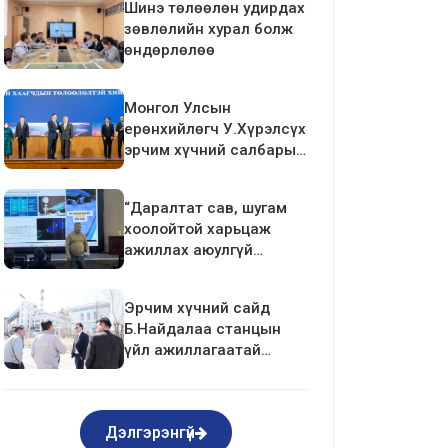
Шинэ төлөөлөн удирдах
зөвлөлийн хурал болж
өндөрлөлөө
Монгол Улсын
ерөнхийлөгч У.Хүрэлсүх
эрчим хүчний салбарын
ажилтан, албан
хаагчдын төлөөлөлтэй
“Даралтат сав, шугам
уулзалт хийлээ
хоолойтой харьцаж
ажиллах аюулгүй
ажиллагаа”-ны
сургалтыг зохион
Эрчим хүчний сайд
байгуулав.
Б.Найдалаа станцын
үйл ажиллагаатай
танилцлаа
Дэлгэрэнгүй