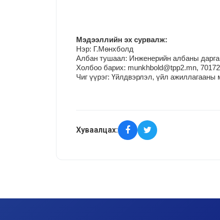
М
эдээллийн эх сурвалж:
Нэр:
Г.Мөнхболд
Албан тушаал: Инженерийн албаны дарга
Холбоо барих: munkhbold@tpp2.mn, 7017
Чиг үүрэг:
Үйлдвэрлэл, үйл ажиллагааны 
Хуваалцах: