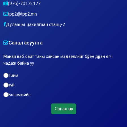
(976)-70172177
tpp2@tpp2.mn
Дулааны цахилгаан станц-2
Санал асуулга
Манай вэб сайт таны хайсан мэдээллийг бүрэн дүүрэн өгч
чадаж байна уу
Тийм
Үгүй
Боломжийн
Санал өгөх