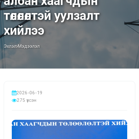
албан хаагчдын
төлөөлөлтэй уулзалт
хийлээ
Эхлэл
Мэдээлэл
2026-06-19
275 үзсэн