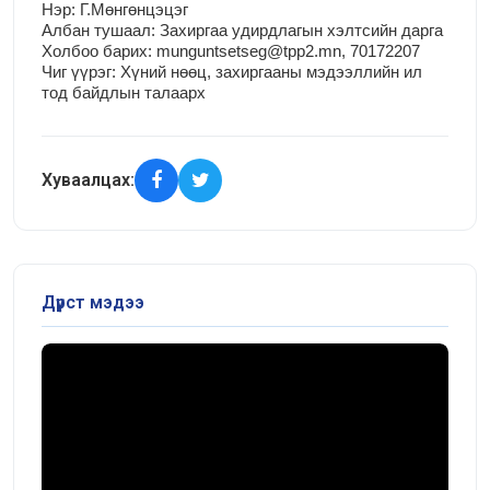
Нэр:
Г.Мөнгөнцэцэг
Албан тушаал: Захиргаа удирдлагын хэлтсийн дарга
Холбоо барих: munguntsetseg@tpp2.mn, 70172207
Чиг үүрэг:
Хүний нөөц, захиргааны мэдээллийн ил
тод байдлын талаарх
Хуваалцах:
Дүрст мэдээ