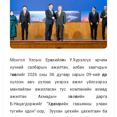
Монгол Улсын Ерөнхийлөгч У.Хүрэлсүх эрчим
хүчний салбарын ажилтан, албан хаагчдын
төлөөллийг 2026 оны 06 дугаар сарын 09-ний өдөр
хүлээн авч уулзах үеэрээ ажил үйлсээрээ
манлайлан ажилласан тус компанийн ахмад
ажилтан Ахмадын зөвлөлийн дарга
Б.Нацагдоржийг "Хөдөлмөрийн гавьяаны улаан
тугийн одон"-оор, Зуухан цехийн цахилгаан ба