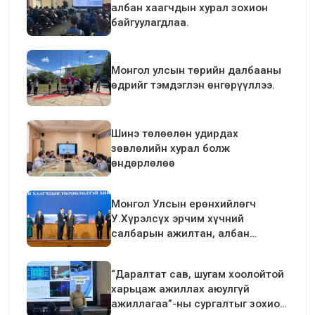
албан хаагчдын хурал зохион
байгуулагдлаа.
Монгол улсын төрийн далбааны
өдрийг тэмдэглэн өнгөрүүллээ.
Шинэ төлөөлөн удирдах
зөвлөлийн хурал болж
өндөрлөлөө
Монгол Улсын ерөнхийлөгч
У.Хүрэлсүх эрчим хүчний
салбарын ажилтан, албан
хаагчдын төлөөлөлтэй уулзалт
хийлээ
“Даралтат сав, шугам хоолойтой
харьцаж ажиллах аюулгүй
ажиллагаа”-ны сургалтыг зохион