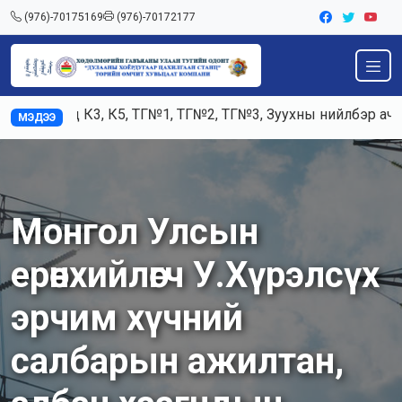
(976)-70175169
(976)-70172177
Ажилд К3, К5, ТГ№1, ТГ№2, ТГ№3, Зуухны нийлбэр ачаалал 
МЭДЭЭ
Монгол Улсын
ерөнхийлөгч У.Хүрэлсүх
эрчим хүчний
салбарын ажилтан,