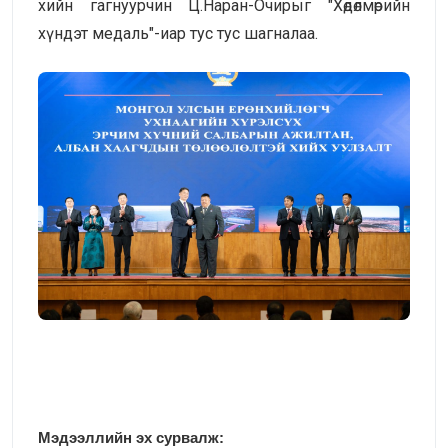
хийн гагнуурчин Ц.Наран-Очирыг "Хөдөлмөрийн
хүндэт медаль"-иар тус тус шагналаа.
М
эдээллийн эх сурвалж: