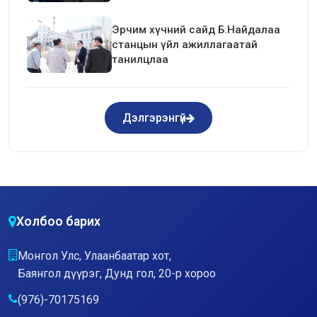
байгуулав.
Эрчим хүчний сайд Б.Найдалаа
станцын үйл ажиллагаатай
танилцлаа
Дэлгэрэнгүй
Холбоо барих
Монгол Улс, Улаанбаатар хот,
Баянгол дүүрэг, Дунд гол, 20-р хороо
(976)-70175169