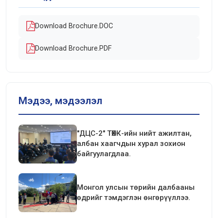
Download Brochure.DOC
Download Brochure.PDF
Мэдээ, мэдээлэл
"ДЦС-2" ТӨХК-ийн нийт ажилтан,
албан хаагчдын хурал зохион
байгуулагдлаа.
Монгол улсын төрийн далбааны
өдрийг тэмдэглэн өнгөрүүллээ.