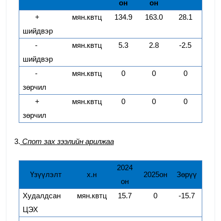
он
он
+
мян.квтц
134.9
163.0
28.1
шийдвэр
-
мян.квтц
5.3
2.8
-2.5
шийдвэр
-
мян.квтц
0
0
0
зөрчил
+
мян.квтц
0
0
0
зөрчил
3.
Спот зах зээлийн арилжаа
20
24
Үзүүлэлт
х.н
20
25
он
Зөрүү
он
Худалдсан
мян.квтц
15.7
0
-15.7
ЦЭХ