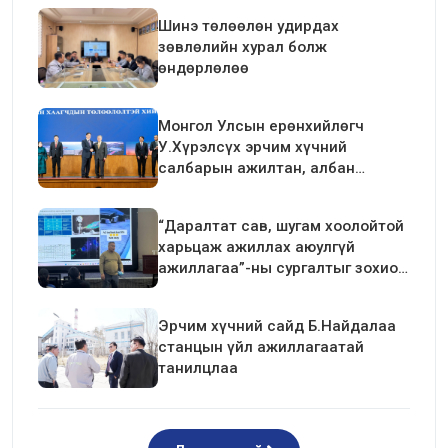
Шинэ төлөөлөн удирдах
зөвлөлийн хурал болж
өндөрлөлөө
Монгол Улсын ерөнхийлөгч
У.Хүрэлсүх эрчим хүчний
салбарын ажилтан, албан
хаагчдын төлөөлөлтэй уулзалт
хийлээ
“Даралтат сав, шугам хоолойтой
харьцаж ажиллах аюулгүй
ажиллагаа”-ны сургалтыг зохион
байгуулав.
Эрчим хүчний сайд Б.Найдалаа
станцын үйл ажиллагаатай
танилцлаа