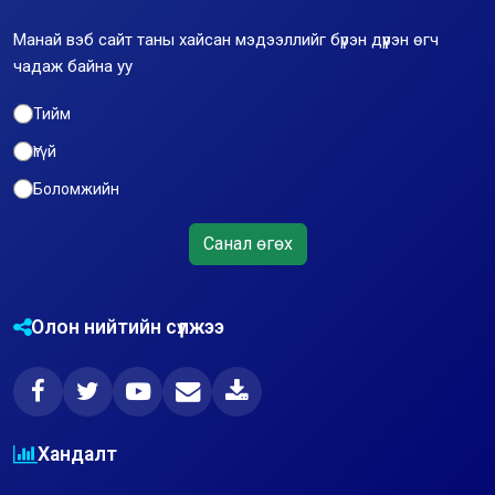
Манай вэб сайт таны хайсан мэдээллийг бүрэн дүүрэн өгч
чадаж байна уу
Тийм
Үгүй
Боломжийн
Санал өгөх
Олон нийтийн сүлжээ
Хандалт