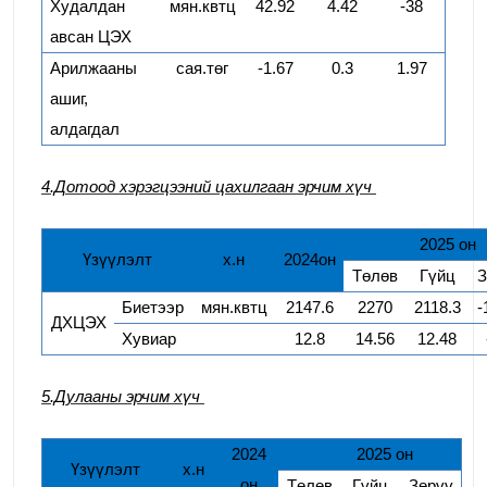
Худалдан
мян.квтц
42.92
4.42
-38
авсан ЦЭХ
Арилжааны
сая.төг
-1.67
0.3
1.97
ашиг,
алдагдал
4.Дотоод хэрэгцээний цахилгаан эрчим хүч
20
25
он
Үзүүлэлт
х.н
20
24
он
Төлөв
Гүйц
З
Биетээр
мян.квтц
2147.6
2270
2118.3
-
ДХЦЭХ
Хувиар
12.8
14.56
12.48
5.Дулааны эрчим хүч
20
24
20
25
он
Үзүүлэлт
х.н
он
Төлөв
Гүйц
Зөрүү