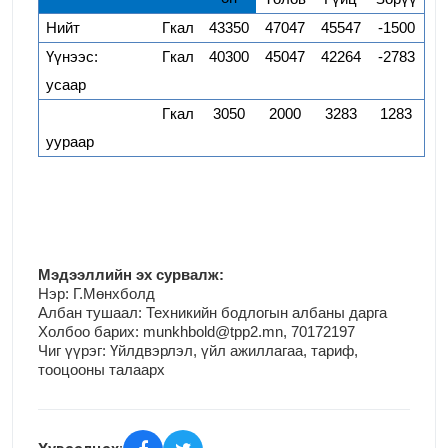
Нийт
Гкал
43350
47047
45547
-1500
Үүнээс:
Гкал
40300
45047
42264
-2783
усаар
Гкал
3050
2000
3283
1283
уураар
М
эдээллийн эх сурвалж:
Нэр:
Г.Мөнхболд
Албан тушаал: Техникийн бодлогын албаны дарга
Холбоо барих: munkhbold@tpp2.mn, 70172197
Чиг үүрэг:
Үйлдвэрлэл, үйл ажиллагаа, тариф,
тооцооны талаарх