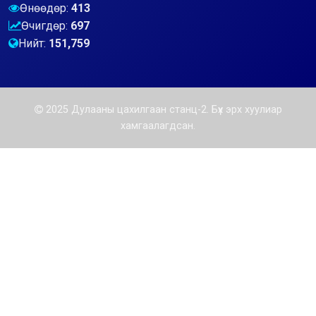
Өнөөдөр:
413
Өчигдөр:
697
Нийт:
151,759
2025 Дулааны цахилгаан станц-2. Бүх эрх хуулиар
хамгаалагдсан.