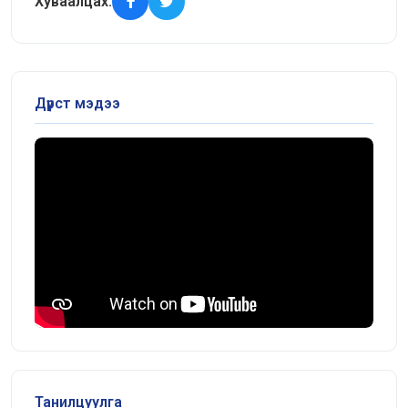
Хуваалцах:
Дүрст мэдээ
Танилцуулга