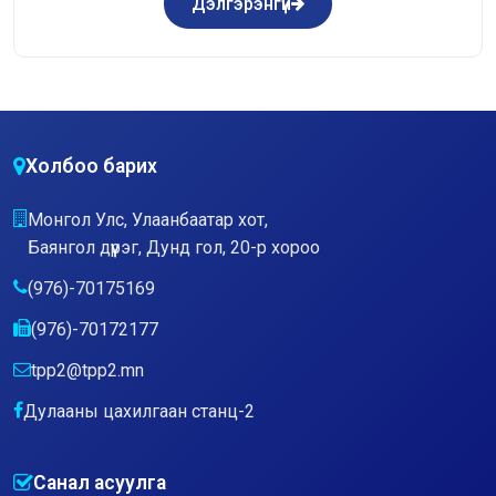
Дэлгэрэнгүй
Холбоо барих
Монгол Улс, Улаанбаатар хот,
Баянгол дүүрэг, Дунд гол, 20-р хороо
(976)-70175169
(976)-70172177
tpp2@tpp2.mn
Дулааны цахилгаан станц-2
Санал асуулга