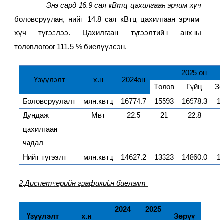
Энэ сард
16.9
сая кВтц цахилгаан эрчим хүч
боловсруулан,
нийт
14.8
сая кВтц цахилгаан эрчим
хүч түгээлээ. Цахилгаан түгээлтийн анхны
төлөвлөгөөг
111.5
% биелүүлсэн.
20
25
он
Үзүүлэлт
х.н
2024он
Төлөв
Гүйц
З
Боловсруулалт
мян.квтц
16774.7
15593
16978.3
Дундаж
Мвт
22.5
21
22.8
цахилгаан
чадал
Нийт түгээлт
мян.квтц
14627.2
13323
14860.0
2.Диспетчерийн графикийн биелэлт
20
24
20
25
Үзүүлэлт
х.н
Зөрүү