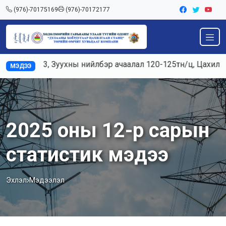
(976)-70175169
(976)-70172177
2, ТГ№3, Зуухны нийлбэр ачаалал 120-125тн/ц, Цахилгаан 
МЭДЭЭ
2025 оны 12-р сарын
статистик мэдээ
Эхлэл
Мэдээлэл