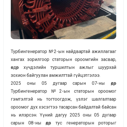
Турбингенератор №2-ын найдвартай ажиллагааг
хангах зорилгоор статорын ороомгийн засвар,
өндөр хүчдэлийн туршилтын ажлыг шуурхай
зохион байгуулан амжилттай гүйцэтгэлээ.
2025 оны 05 дугаар сарын 07-ны өдөр
Турбингенератор №2-ын статорын ороомог
гэмтэлтэй нь тогтоогдож, үзлэг шалгалтаар
ороомог дух хэсэгтээ тасарсан байдалтай байсан
нь илэрсэн. Үүний дагуу 2025 оны 05 дугаар
сарын 08-ны өдөр тус генераторын роторыг