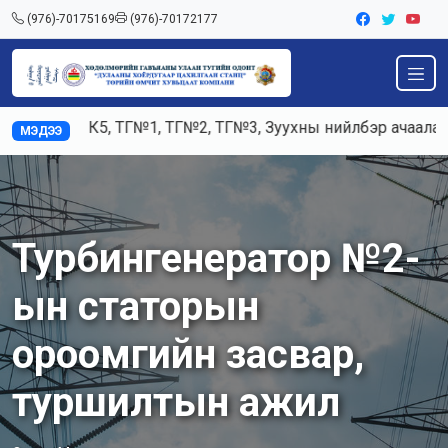
(976)-70175169
(976)-70172177
лд К3, К5, ТГ№1, ТГ№2, ТГ№3, Зуухны нийлбэр ачаалал 120
МЭДЭЭ
Турбингенератор №2-
ын статорын
ороомгийн засвар,
туршилтын ажил