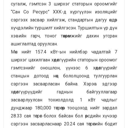
сугалж, гэмтсэн 3 ширхэг статорын ороомгийг
“Сан Со Ресурс” ХХК-д хүргүүлэн изоляцийг
сэргээх засвар хийлгэж, стандартын дагуу өндөр
хүчдэлийн туршилт хийлгэсэн. Туршилтын үр дүн
хэвийн гарч, тоног төхөөрөмжийг дахин угсран
ашиглалтад оруулсан.
Мөн нийт 157.4 кВт-ын нийлбэр чадалтай 7
ширхэг цахилгаан хөдөлгүүрийн статорын ороомог
гэмтсэнийг оношлон, үүнээс 6 хөдөлгүүрийг
станцын дотоод нөөц бололцоонд тулгуурлан
сэргээн засварласан байна. Хэрэв эдгээр
хөдөлгүүрүүдийг гаднын байгууллагаар
засварлуулсан тохиолдолд 1 кВт чадлыг
дунджаар 180,000 төгрөгөөр тооцоход нийт зардал
28.33 сая төгрөг болох байсан бол өөрсдийн хүчээр
сэргээн засварласнаар 20.24 сая төгрөгийн бодит