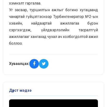
хэмнэлт гаргалаа.
Уг засвар, туршилтын ажлыг богино хугацаанд
чанартай гүйцэтгэснээр Турбингенератор №2-ын
хэвийн, найдвартай ажиллагаа бүрэн
сэргээгдэж, үйлдвэрлэлийн тасралтгүй
ажиллагааг хангахад чухал ач холбогдолтой ажил
боллоо.
Хуваалцах:
Дүрст мэдээ