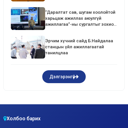
хаагчдын төлөөлөлтэй уулзалт
хийлээ
“Даралтат сав, шугам хоолойтой
харьцаж ажиллах аюулгүй
ажиллагаа”-ны сургалтыг зохион
байгуулав.
Эрчим хүчний сайд Б.Найдалаа
станцын үйл ажиллагаатай
танилцлаа
Дэлгэрэнгүй
Холбоо барих