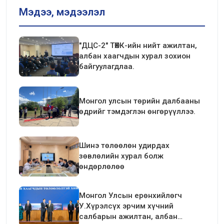
Мэдээ, мэдээлэл
"ДЦС-2" ТӨХК-ийн нийт ажилтан,
албан хаагчдын хурал зохион
байгуулагдлаа.
Монгол улсын төрийн далбааны
өдрийг тэмдэглэн өнгөрүүллээ.
Шинэ төлөөлөн удирдах
зөвлөлийн хурал болж
өндөрлөлөө
Монгол Улсын ерөнхийлөгч
У.Хүрэлсүх эрчим хүчний
салбарын ажилтан, албан