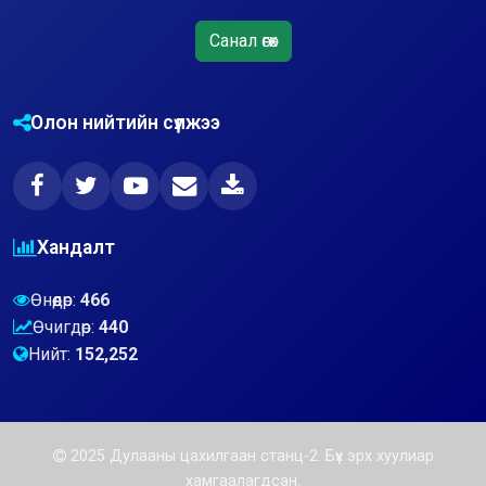
Санал өгөх
Олон нийтийн сүлжээ
Хандалт
Өнөөдөр:
466
Өчигдөр:
440
Нийт:
152,252
2025 Дулааны цахилгаан станц-2. Бүх эрх хуулиар
хамгаалагдсан.