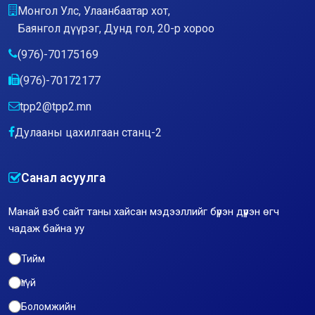
Монгол Улс, Улаанбаатар хот,
Баянгол дүүрэг, Дунд гол, 20-р хороо
(976)-70175169
(976)-70172177
tpp2@tpp2.mn
Дулааны цахилгаан станц-2
Санал асуулга
Манай вэб сайт таны хайсан мэдээллийг бүрэн дүүрэн өгч
чадаж байна уу
Тийм
Үгүй
Боломжийн