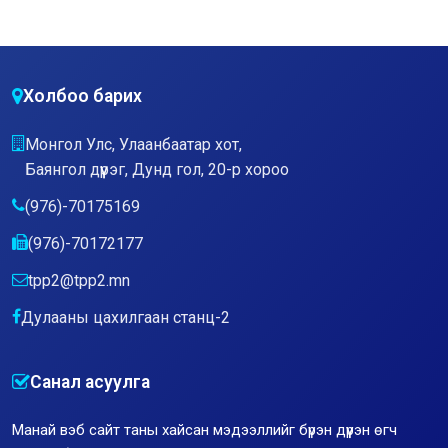
Холбоо барих
Монгол Улс, Улаанбаатар хот,
Баянгол дүүрэг, Дунд гол, 20-р хороо
(976)-70175169
(976)-70172177
tpp2@tpp2.mn
Дулааны цахилгаан станц-2
Санал асуулга
Манай вэб сайт таны хайсан мэдээллийг бүрэн дүүрэн өгч