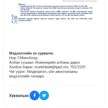
М
эдээллийн эх сурвалж:
Нэр:
Г.Мөнхболд
Албан тушаал: Инженерийн албаны дарга
Холбоо барих: munkhbold@tpp2.mn, 70172197
Чиг үүрэг:
Үйлдвэрлэл, үйл ажиллагааны
мэдээллийн талаарх
Хуваалцах: