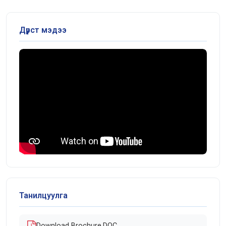
Дүрст мэдээ
Танилцуулга
Download Brochure.DOC