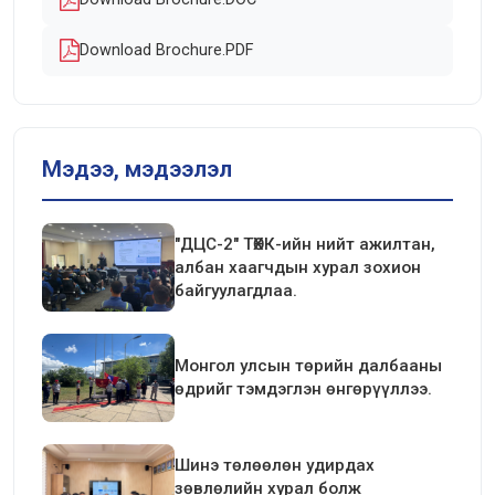
Download Brochure.PDF
Мэдээ, мэдээлэл
"ДЦС-2" ТӨХК-ийн нийт ажилтан,
албан хаагчдын хурал зохион
байгуулагдлаа.
Монгол улсын төрийн далбааны
өдрийг тэмдэглэн өнгөрүүллээ.
Шинэ төлөөлөн удирдах
зөвлөлийн хурал болж