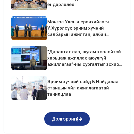
өндөрлөлөө
Монгол Улсын ерөнхийлөгч
У.Хүрэлсүх эрчим хүчний
салбарын ажилтан, албан
хаагчдын төлөөлөлтэй уулзалт
хийлээ
“Даралтат сав, шугам хоолойтой
харьцаж ажиллах аюулгүй
ажиллагаа”-ны сургалтыг зохион
байгуулав.
Эрчим хүчний сайд Б.Найдалаа
станцын үйл ажиллагаатай
танилцлаа
Дэлгэрэнгүй