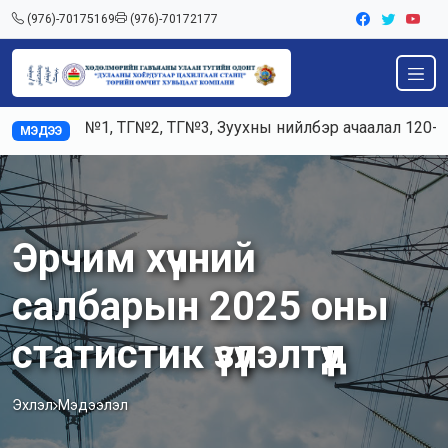
(976)-70175169
(976)-70172177
 К5, ТГ№1, ТГ№2, ТГ№3, Зуухны нийлбэр ачаалал 120-125тн
МЭДЭЭ
Эрчим хүчний
салбарын 2025 оны
статистик үзүүлэлтүүд
Эхлэл
Мэдээлэл