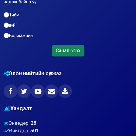
чадаж байна уу
Тийм
Үгүй
Боломжийн
Санал өгөх
Олон нийтийн сүлжээ
Хандалт
Өнөөдөр:
28
Өчигдөр:
501