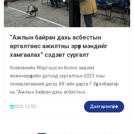
“Ажлын байран дахь асбестын
өртөлтөөс ажилтны эрүүл мэндийг
хамгаалах” сэдэвт сургалт
Компанийн Мэргэшсэн болон зөвлөх
инженерүүдийн дотоод сургалтын 2025 оны
төлөвлөгөөний дагуу ХХ-ийн дарга Г.Хүрэлбаатар
нь “Ажлын байран дахь асбестын...
2025-12-02
Дэлгэрэнгүй