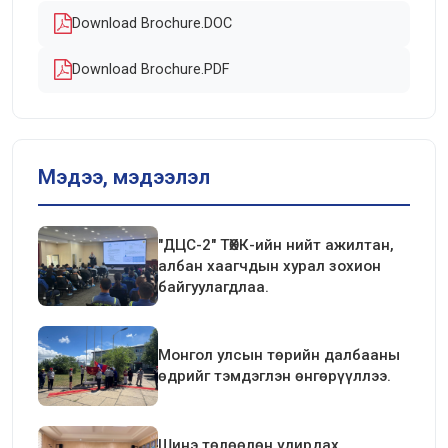
Download Brochure.DOC
Download Brochure.PDF
Мэдээ, мэдээлэл
"ДЦС-2" ТӨХК-ийн нийт ажилтан,
албан хаагчдын хурал зохион
байгуулагдлаа.
Монгол улсын төрийн далбааны
өдрийг тэмдэглэн өнгөрүүллээ.
Шинэ төлөөлөн удирдах