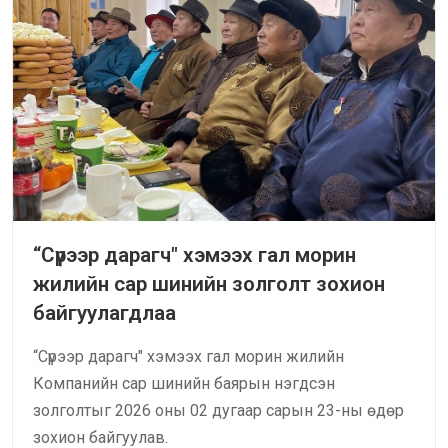
“Сүрээр дарагч" хэмээх гал морин
жилийн сар шинийн золголт зохион
байгуулагдлаа
“Сүрээр дарагч" хэмээх гал морин жилийн
Компанийн сар шинийн баярын нэгдсэн
золголтыг 2026 оны 02 дугаар сарын 23-ны өдөр
зохион байгуулав.