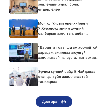
зөвлөлийн хурал болж
өндөрлөлөө
Монгол Улсын ерөнхийлөгч
У.Хүрэлсүх эрчим хүчний
салбарын ажилтан, албан
хаагчдын төлөөлөлтэй уулзалт
хийлээ
“Даралтат сав, шугам хоолойтой
харьцаж ажиллах аюулгүй
ажиллагаа”-ны сургалтыг зохион
байгуулав.
Эрчим хүчний сайд Б.Найдалаа
станцын үйл ажиллагаатай
танилцлаа
Дэлгэрэнгүй