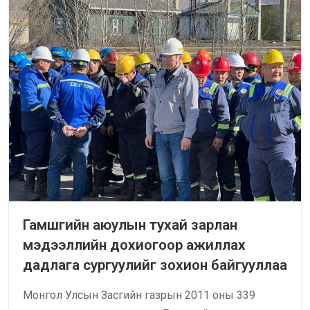
Гамшгийн аюулын тухай зарлан
мэдээллийн дохиогоор ажиллах
дадлага сургуулийг зохион байгууллаа
Монгол Улсын Засгийн газрын 2011 оны 339