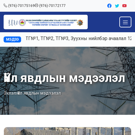
(976)-70175169
(976)-70172177
К5, ТГ№1, ТГ№2, ТГ№3, Зуухны нийлбэр ачаалал 120-125тн/
МЭДЭЭ
Үйл явдлын мэдээлэл
Эхлэл
Үйл явдлын мэдээлэл