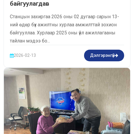
байгуулагдав
Станцын захиргаа 2026 оны 02 дугаар сарын 13-
ний өдөр бүх ажилтны хурлаа амжилттай зохион
байгууллаа. Хурлаар 2025 оны үйл ажиллагааны
тайлан мэдээ бо...
2026-02-13
Дэлгэрэнгүй