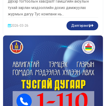
дүгээр тогтоолын хавсралт Гамшгийн аюулын
тухай зарлан мэдээллийн дохио дамжуулах
журмын дагуу Тус компани нь...
2026-03-26
Дэлгэрэнгүй