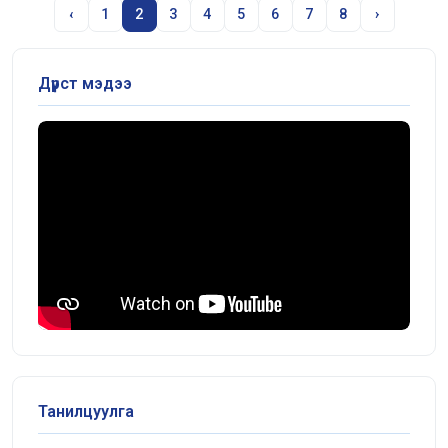
‹
1
2
3
4
5
6
7
8
›
Дүрст мэдээ
Танилцуулга