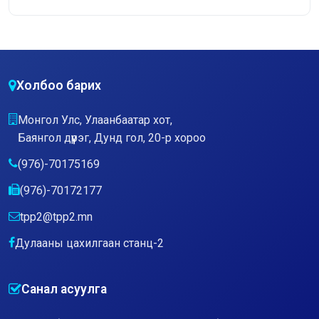
Холбоо барих
Монгол Улс, Улаанбаатар хот,
Баянгол дүүрэг, Дунд гол, 20-р хороо
(976)-70175169
(976)-70172177
tpp2@tpp2.mn
Дулааны цахилгаан станц-2
Санал асуулга