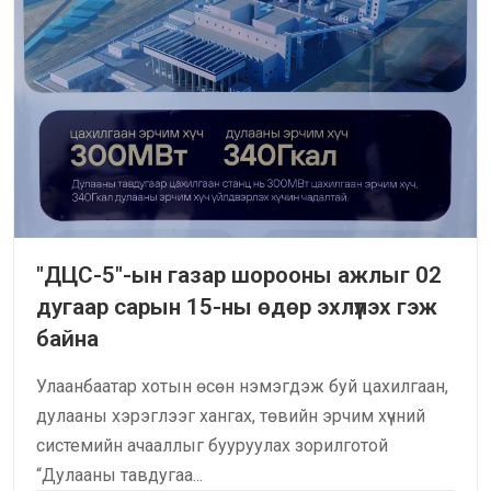
"ДЦС-5"-ын газар шорооны ажлыг 02
дугаар сарын 15-ны өдөр эхлүүлэх гэж
байна
Улаанбаатар хотын өсөн нэмэгдэж буй цахилгаан,
дулааны хэрэглээг хангах, төвийн эрчим хүчний
системийн ачааллыг бууруулах зорилготой
“Дулааны тавдугаа...