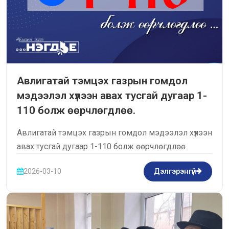
Авлигатай тэмцэх газрын гомдол
мэдээлэл хүлээн авах тусгай дугаар 1-
110 болж өөрчлөгдлөө.
Авлигатай тэмцэх газрын гомдол мэдээлэл хүлээн
авах тусгай дугаар 1-110 болж өөрчлөгдлөө.
2026-03-10
Дэлгэрэнгүй