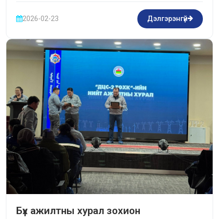
2026-02-23
Дэлгэрэнгүй
Бүх ажилтны хурал зохион