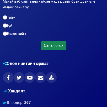
Манай вэб сайт таны хайсан мэдээллийг бүрэн дүүрэн өгч
чадаж байна уу
Тийм
Үгүй
Боломжийн
Санал өгөх
Олон нийтийн сүлжээ
Хандалт
Өнөөдөр:
267