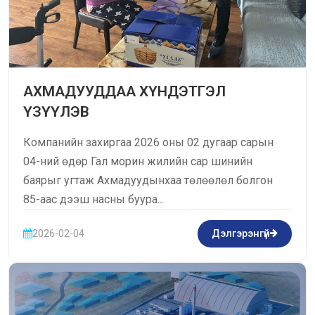
АХМАДУУДДАА ХҮНДЭТГЭЛ
ҮЗҮҮЛЭВ
Компанийн захиргаа 2026 оны 02 дугаар сарын
04-ний өдөр Гал морин жилийн сар шинийн
баярыг угтаж Ахмадуудынхаа төлөөлөл болгон
85-аас дээш насны буура...
2026-02-04
Дэлгэрэнгүй